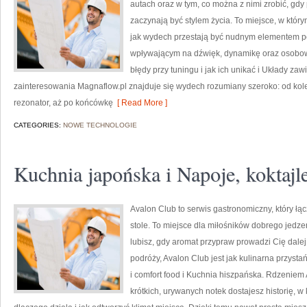
autach oraz w tym, co można z nimi zrobić, gdy 
zaczynają być stylem życia. To miejsce, w którym
jak wydech przestają być nudnym elementem p
wpływającym na dźwięk, dynamikę oraz osobowo
błędy przy tuningu i jak ich unikać i Układy za
zainteresowania Magnaflow.pl znajduje się wydech rozumiany szeroko: od kolek
rezonator, aż po końcówkę
[ Read More ]
CATEGORIES:
NOWE TECHNOLOGIE
Kuchnia japońska i Napoje, koktajle
Avalon Club to serwis gastronomiczny, który ł
stole. To miejsce dla miłośników dobrego jedze
lubisz, gdy aromat przypraw prowadzi Cię dalej
podróży, Avalon Club jest jak kulinarna przyst
i comfort food i Kuchnia hiszpańska. Rdzeniem
krótkich, urywanych notek dostajesz historię, w