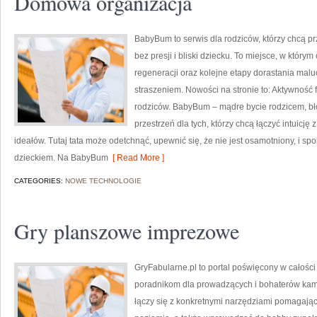
Domowa organizacja
BabyBum to serwis dla rodziców, którzy chcą p
bez presji i bliski dziecku. To miejsce, w którym
regeneracji oraz kolejne etapy dorastania malu
straszeniem. Nowości na stronie to: Aktywność fi
rodziców. BabyBum – mądre bycie rodzicem, bł
przestrzeń dla tych, którzy chcą łączyć intuicj
ideałów. Tutaj tata może odetchnąć, upewnić się, że nie jest osamotniony, i s
dzieckiem. Na BabyBum
[ Read More ]
CATEGORIES:
NOWE TECHNOLOGIE
Gry planszowe imprezowe
GryFabularne.pl to portal poświęcony w całośc
poradnikom dla prowadzących i bohaterów kampa
łączy się z konkretnymi narzędziami pomaga