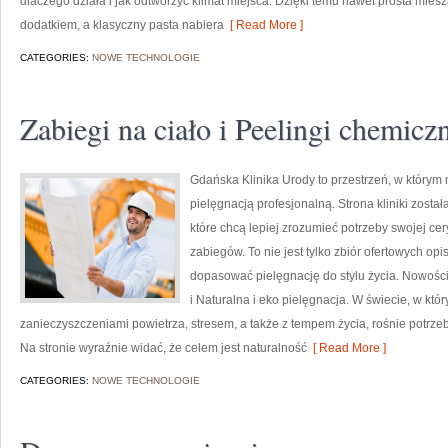
dlaczego działa i jak odtworzyć klimat miejsca. Dzięki temu nawet prosta mie
dodatkiem, a klasyczny pasta nabiera
[ Read More ]
CATEGORIES:
NOWE TECHNOLOGIE
Zabiegi na ciało i Peelingi chemicz
Gdańska Klinika Urody to przestrzeń, w którym
pielęgnacją profesjonalną. Strona kliniki zost
które chcą lepiej zrozumieć potrzeby swojej c
zabiegów. To nie jest tylko zbiór ofertowych opi
dopasować pielęgnację do stylu życia. Nowości
i Naturalna i eko pielęgnacja. W świecie, w któ
zanieczyszczeniami powietrza, stresem, a także z tempem życia, rośnie potrzeba
Na stronie wyraźnie widać, że celem jest naturalność
[ Read More ]
CATEGORIES:
NOWE TECHNOLOGIE