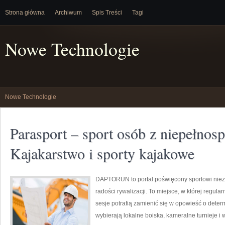
Strona główna
Archiwum
Spis Treści
Tagi
Nowe Technologie
Nowe Technologie
Parasport – sport osób z niepełnos
Kajakarstwo i sporty kajakowe
DAPTORUN to portal poświęcony sportowi ni
radości rywalizacji. To miejsce, w której regula
sesje potrafią zamienić się w opowieść o determ
wybierają lokalne boiska, kameralne turnieje i