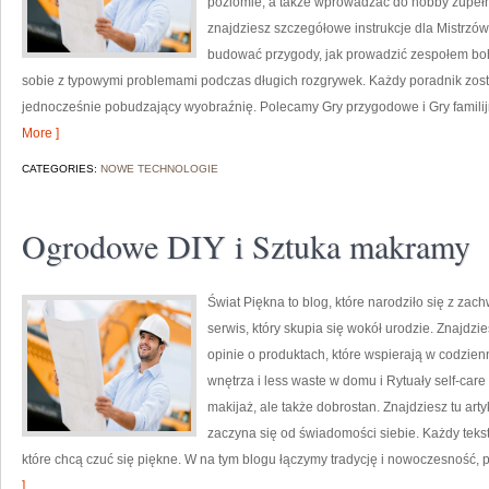
poziomie, a także wprowadzać do hobby zupeł
znajdziesz szczegółowe instrukcje dla Mistrzów 
budować przygody, jak prowadzić zespołem boh
sobie z typowymi problemami podczas długich rozgrywek. Każdy poradnik zosta
jednocześnie pobudzający wyobraźnię. Polecamy Gry przygodowe i Gry familijne
More ]
CATEGORIES:
NOWE TECHNOLOGIE
Ogrodowe DIY i Sztuka makramy
Świat Piękna to blog, które narodziło się z za
serwis, który skupia się wokół urodzie. Znajdzie
opinie o produktach, które wspierają w codzien
wnętrza i less waste w domu i Rytuały self-care i
makijaż, ale także dobrostan. Znajdziesz tu ar
zaczyna się od świadomości siebie. Każdy teks
które chcą czuć się piękne. W na tym blogu łączymy tradycję i nowoczesność, 
]