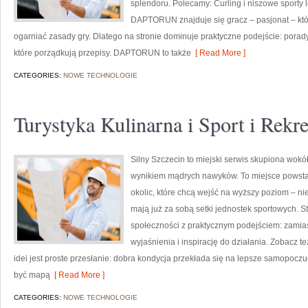
splendoru. Polecamy: Curling i niszowe sporty 
DAPTORUN znajduje się gracz – pasjonat – któr
ogarniać zasady gry. Dlatego na stronie dominuje praktyczne podejście: porady 
które porządkują przepisy. DAPTORUN to także
[ Read More ]
CATEGORIES:
NOWE TECHNOLOGIE
Turystyka Kulinarna i Sport i Rekre
Silny Szczecin to miejski serwis skupiona wokół 
wynikiem mądrych nawyków. To miejsce powstał
okolic, które chcą wejść na wyższy poziom – ni
mają już za sobą setki jednostek sportowych. St
społeczności z praktycznym podejściem: zamias
wyjaśnienia i inspirację do działania. Zobacz te
idei jest proste przesłanie: dobra kondycja przekłada się na lepsze samopocz
być mapą
[ Read More ]
CATEGORIES:
NOWE TECHNOLOGIE