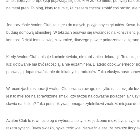
ambitniejszych propozycji pojawiają się posiłki w 20–30 minut, pomysły na obi
na meal prep. To blog, który rozumie, że czasem chcesz zrobić coś prosto, ale
Jednocześnie Avalon Club zachęca do małych, przyjemnych rytuałów. Kawa, he
budują domową atmosferę. W tekstach pojawia się uważność na konsystencję, na
kontrast. Dzięki temu łatwiej zrozumieć, dlaczego pewne połączenia są zgrane, 
Kiedy Avalon Club opisuje kuchnie świata, nie robi z nich dekoracji. To raczej
luz: gotowanie ma być radością, a nie egzaminem. Dlatego obok „wiernego” pode
pozwalają dopasować danie do lokalnych produktów. Taka elastyczność sprawia
W recenzjach restauracji Avalon Club zwraca uwagę nie tylko na talerz, ale też
jest to miejsce na sprawdzone smaki, czy raczej na odważne połączenia? Czy 
stawia na fusion? Taka perspektywa pomaga czytelnikowi znaleźć miejsce do
Avalon Club to również blog o wyborach: o tym, że jedzenie może być przyjemn
razem sycąco. Bywa świeżo, bywa treściwie. Najważniejsze, że zawsze liczy si