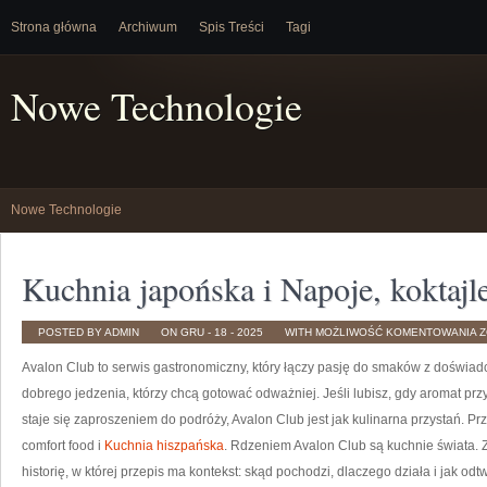
Strona główna
Archiwum
Spis Treści
Tagi
Nowe Technologie
Nowe Technologie
Kuchnia japońska i Napoje, koktajle
K
POSTED BY ADMIN
ON GRU - 18 - 2025
WITH
MOŻLIWOŚĆ KOMENTOWANIA
Z
J
I
Avalon Club to serwis gastronomiczny, który łączy pasję do smaków z doświadc
N
K
I
dobrego jedzenia, którzy chcą gotować odważniej. Jeśli lubisz, gdy aromat pr
M
staje się zaproszeniem do podróży, Avalon Club jest jak kulinarna przystań. P
comfort food i
Kuchnia hiszpańska
. Rdzeniem Avalon Club są kuchnie świata. Z
historię, w której przepis ma kontekst: skąd pochodzi, dlaczego działa i jak od