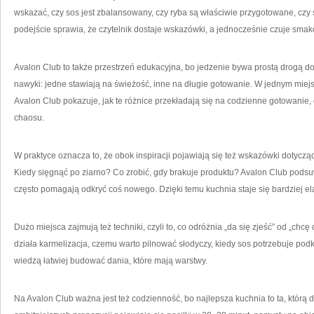
wskazać, czy sos jest zbalansowany, czy ryba są właściwie przygotowane, czy 
podejście sprawia, że czytelnik dostaje wskazówki, a jednocześnie czuje sma
Avalon Club to także przestrzeń edukacyjna, bo jedzenie bywa prostą drogą d
nawyki: jedne stawiają na świeżość, inne na długie gotowanie. W jednym miejs
Avalon Club pokazuje, jak te różnice przekładają się na codzienne gotowanie
chaosu.
W praktyce oznacza to, że obok inspiracji pojawiają się też wskazówki dotycz
Kiedy sięgnąć po ziarno? Co zrobić, gdy brakuje produktu? Avalon Club podsu
często pomagają odkryć coś nowego. Dzięki temu kuchnia staje się bardziej el
Dużo miejsca zajmują też techniki, czyli to, co odróżnia „da się zjeść” od „chcę
działa karmelizacja, czemu warto pilnować słodyczy, kiedy sos potrzebuje podk
wiedzą łatwiej budować dania, które mają warstwy.
Na Avalon Club ważna jest też codzienność, bo najlepsza kuchnia to ta, którą 