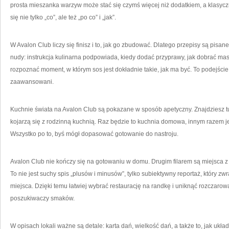
prosta mieszanka warzyw może stać się czymś więcej niż dodatkiem, a klasyc
się nie tylko „co”, ale też „po co” i „jak”.
W Avalon Club liczy się finisz i to, jak go zbudować. Dlatego przepisy są pisan
nudy: instrukcja kulinarna podpowiada, kiedy dodać przyprawy, jak dobrać masł
rozpoznać moment, w którym sos jest dokładnie takie, jak ma być. To podejście
zaawansowani.
Kuchnie świata na Avalon Club są pokazane w sposób apetyczny. Znajdziesz tu 
kojarzą się z rodzinną kuchnią. Raz będzie to kuchnia domowa, innym razem jedz
Wszystko po to, byś mógł dopasować gotowanie do nastroju.
Avalon Club nie kończy się na gotowaniu w domu. Drugim filarem są miejsca z 
To nie jest suchy spis „plusów i minusów”, tylko subiektywny reportaż, który z
miejsca. Dzięki temu łatwiej wybrać restaurację na randkę i uniknąć rozczarowa
poszukiwaczy smaków.
W opisach lokali ważne są detale: karta dań, wielkość dań, a także to, jak ukła