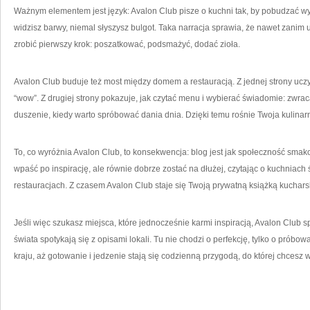
Ważnym elementem jest język: Avalon Club pisze o kuchni tak, by pobudzać wy
widzisz barwy, niemal słyszysz bulgot. Taka narracja sprawia, że nawet zanim 
zrobić pierwszy krok: poszatkować, podsmażyć, dodać zioła.
Avalon Club buduje też most między domem a restauracją. Z jednej strony uczy
“wow”. Z drugiej strony pokazuje, jak czytać menu i wybierać świadomie: zwra
duszenie, kiedy warto spróbować dania dnia. Dzięki temu rośnie Twoja kulinar
To, co wyróżnia Avalon Club, to konsekwencja: blog jest jak społeczność smako
wpaść po inspirację, ale równie dobrze zostać na dłużej, czytając o kuchniach ś
restauracjach. Z czasem Avalon Club staje się Twoją prywatną książką kuchars
Jeśli więc szukasz miejsca, które jednocześnie karmi inspiracją, Avalon Club sp
świata spotykają się z opisami lokali. Tu nie chodzi o perfekcję, tylko o próbowa
kraju, aż gotowanie i jedzenie stają się codzienną przygodą, do której chcesz 