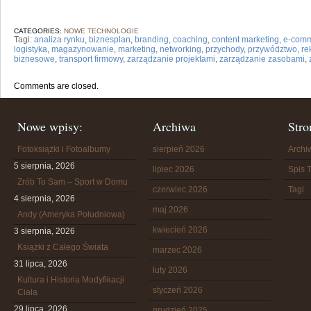
CATEGORIES:
NOWE TECHNOLOGIE
Tagi:
analiza rynku
,
biznesplan
,
branding
,
coaching
,
content marketing
,
e-com
logistyka
,
magazynowanie
,
marketing
,
networking
,
przychody
,
przywództwo
,
re
biznesowe
,
transport firmowy
,
zarządzanie projektami
,
zarządzanie zasobami
,
Comments are closed.
Nowe wpisy:
Archiwa
Stro
Fotoksiążki i Fotoalbumy
sierpień 2026
Arch
5 sierpnia, 2026
lipiec 2026
Spis T
Zrób To Sam – Sport w Domu
czerwiec 2026
Tagi
4 sierpnia, 2026
maj 2026
Andy (Ameryka Południowa)
kwiecień 2026
3 sierpnia, 2026
Książki z Całego Świata
marzec 2026
31 lipca, 2026
luty 2026
Kultura i Historia Modyfikacji
styczeń 2026
Ciała
29 lipca, 2026
grudzień 2025