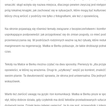
smaczki: skąd wzięła się nazwa miejsca, dlaczego pewien zwyczaj jest nietypo
próg lokalnej knajpki, jak zachować się w sytuacjach, które mogą być kulturowo 
którzy chcą wrócić z podróży nie tylko z fotografiami, ale też z opowieścią.
Na stronie pojawiają się również tematy związane z bezpieczeństwem i komforte
uspokajające podpowiedzi: jak przygotować się do zmian pogody, co mieć pod r
przemieszczania się. W podróżach rodzinnych ważne są też rytuały, które reduku
marginesem na regenerację. Matka w Berku pokazuje, że takie drobiazgi potraf
czas.
Teksty na Matce w Berku można czytać na dwa sposoby. Pierwszy to „dla przyj
opowieści, w której są wrażenia. Drugi to „użytkowy”: wejść po konkret, znale
swoim planie. Ta dwutorowość sprawia, że strona jest uniwersalna. Dla jedny
wskazówek.
Warto też zwrócić uwagę na język i ton komunikacji. Matka w Berku pisze w sp
styl, który dobrze działa, gdy czytelnik ma dość tekstów przeładowanych sztuczn
doświadczenie. Dzięki temu łatwiej uwierzyć, że to nie jest „przewodnik z inter