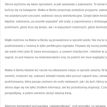
Strona wyróżnia się także sposobem, w jaki opowiada o pakowaniu. To temat nib
kończy się na bałaganie. Matka w Berku proponuje podejście przyjazne: pakow
nie pojedynczymi rzeczami; wybierać rzeczy wielofunkcyjne. Dzięki takim treści
błędów: zabierania „na wszelki wypadek” pół szafy, a zapominania o drobiazga
podróżach, gdzie liczy się tempo, ale i w wyjazdach rodzinnych, gdzie dochodz
Wątki rodzinne na Matce w Berku są prowadzone w sposób ludzki. Nie ma tu nar
podróżowanie z rodziną to tylko perfekcyjna logistyka. Pojawia się raczej podej
ale warto mieć plan B; bywa wzruszająco, a czasem chaotycznie. I właśnie ta s
sygnał, że jest miejsce na niedoskonałości oraz że podróż nie musi wyglądać j
Matka w Berku kładzie też nacisk na odkrywanie miejsc w sposób uważny. W tek
zwolnić, rozejrzeć się, usłyszeć dźwięki miasta albo poczuć zapach lasu, zamiast
podróżowania, która pasuje zarówno do osób ciekawych, jak i do tych, którzy 
strona staje się nie tylko źródłem informacji, ale też przestrzenią inspiracji. 
perspektywę, a potem samemu ułożyć własną trasę.
Ważnym elementem jest warstwa „ciekawostkowa”, czyli wszystko, co sprawia,