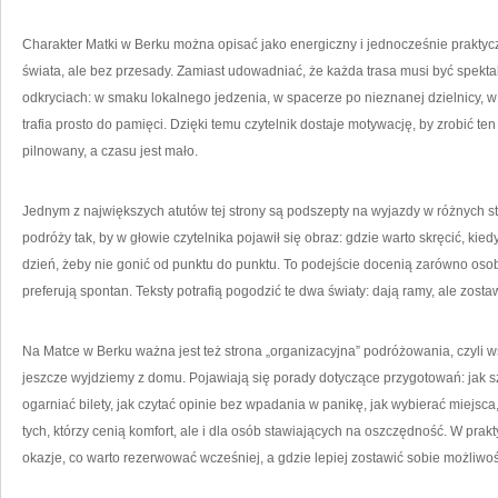
Charakter Matki w Berku można opisać jako energiczny i jednocześnie praktyc
świata, ale bez przesady. Zamiast udowadniać, że każda trasa musi być spekt
odkryciach: w smaku lokalnego jedzenia, w spacerze po nieznanej dzielnicy, 
trafia prosto do pamięci. Dzięki temu czytelnik dostaje motywację, by zrobić ten
pilnowany, a czasu jest mało.
Jednym z największych atutów tej strony są podszepty na wyjazdy w różnych st
podróży tak, by w głowie czytelnika pojawił się obraz: gdzie warto skręcić, kied
dzień, żeby nie gonić od punktu do punktu. To podejście docenią zarówno osoby, 
preferują spontan. Teksty potrafią pogodzić te dwa światy: dają ramy, ale zost
Na Matce w Berku ważna jest też strona „organizacyjna” podróżowania, czyli w
jeszcze wyjdziemy z domu. Pojawiają się porady dotyczące przygotowań: jak 
ogarniać bilety, jak czytać opinie bez wpadania w panikę, jak wybierać miejsca
tych, którzy cenią komfort, ale i dla osób stawiających na oszczędność. W prak
okazje, co warto rezerwować wcześniej, a gdzie lepiej zostawić sobie możliwo