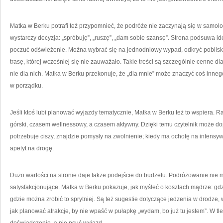
Matka w Berku potrafi też przypomnieć, że podróże nie zaczynają się w samolo
wystarczy decyzja: „spróbuję”, „ruszę”, „dam sobie szansę”. Strona podsuwa id
poczuć odświeżenie. Można wybrać się na jednodniowy wypad, odkryć pobliski
trasę, której wcześniej się nie zauważało. Takie treści są szczególnie cenne dl
nie dla nich. Matka w Berku przekonuje, że „dla mnie” może znaczyć coś inneg
w porządku.
Jeśli ktoś lubi planować wyjazdy tematycznie, Matka w Berku też to wspiera. R
górski, czasem wellnessowy, a czasem aktywny. Dzięki temu czytelnik może do
potrzebuje ciszy, znajdzie pomysły na zwolnienie; kiedy ma ochotę na intensywn
apetyt na drogę.
Dużo wartości na stronie daje także podejście do budżetu. Podróżowanie nie 
satysfakcjonujące. Matka w Berku pokazuje, jak myśleć o kosztach mądrze: gdzi
gdzie można zrobić to sprytniej. Są też sugestie dotyczące jedzenia w drodze,
jak planować atrakcje, by nie wpaść w pułapkę „wydam, bo już tu jestem”. W tl