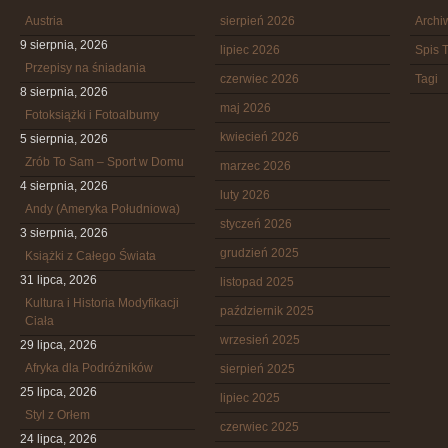
Austria
sierpień 2026
Arch
9 sierpnia, 2026
lipiec 2026
Spis T
Przepisy na śniadania
czerwiec 2026
Tagi
8 sierpnia, 2026
maj 2026
Fotoksiążki i Fotoalbumy
kwiecień 2026
5 sierpnia, 2026
Zrób To Sam – Sport w Domu
marzec 2026
4 sierpnia, 2026
luty 2026
Andy (Ameryka Południowa)
styczeń 2026
3 sierpnia, 2026
grudzień 2025
Książki z Całego Świata
31 lipca, 2026
listopad 2025
Kultura i Historia Modyfikacji
październik 2025
Ciała
wrzesień 2025
29 lipca, 2026
Afryka dla Podróżników
sierpień 2025
25 lipca, 2026
lipiec 2025
Styl z Orłem
czerwiec 2025
24 lipca, 2026