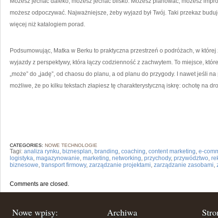
Możesz jechać daleko, możesz jechać blisko. Możesz planować, możesz impr
możesz odpoczywać. Najważniejsze, żeby wyjazd był Twój. Taki przekaz buduje r
więcej niż katalogiem porad.
Podsumowując, Matka w Berku to praktyczna przestrzeń o podróżach, w której 
wyjazdy z perspektywy, która łączy codzienność z zachwytem. To miejsce, które
„może” do „jadę”, od chaosu do planu, a od planu do przygody. I nawet jeśli na
możliwe, że po kilku tekstach złapiesz tę charakterystyczną iskrę: ochotę na dr
CATEGORIES:
NOWE TECHNOLOGIE
Tagi:
analiza rynku
,
biznesplan
,
branding
,
coaching
,
content marketing
,
e-com
logistyka
,
magazynowanie
,
marketing
,
networking
,
przychody
,
przywództwo
,
re
biznesowe
,
transport firmowy
,
zarządzanie projektami
,
zarządzanie zasobami
,
Comments are closed.
Nowe wpisy:
Archiwa
Stro