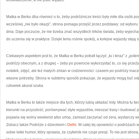
doświadczenie, a nie psuć wyjazd.
Matka w Berku dba również o to, żeby podróżnicze treści były miłe dla osób pocz
wcześniej „nie było okazji”, strona pomaga przejść przez podstawy: od wyboru
dnia. Daje poczucie, że nie trzeba znać wszystkich trików świata, żeby wyjech
do uczenia się w praktyce. Dzięki temu rośnie spokój, a kolejne wyjazdy stają s
Ciekawym aspektem jest to, że Matka w Berku potrafi łączyć „tu i teraz” z „potem
podróży obecnym, a z drugiej – żeby po powrocie wykorzystać to, co się przeży
notatek, zdjęć, ale też małych zmian w codzienności: czasem po podróży inacze
własne potrzeby. Strona w subtelny sposób pokazuje, że wyjazdy mogą być od
człowiek akurat szuka.
Matka w Berku to także miejsce dla tych, którzy lubią układać listy. Można tu 
kierunki na przyszłość, porównywać style wyjazdów, mieszać trasy i budować p
pojawia się wolny weekend albo urlop, zamiast zaczynać od zera, wystarczy wróc
Zobacz także Podróże z dzieckiem i
Delhi
. W całej tej opowieści o podróżach 
sobie lekki humor, który sprawia, że czytelnik nie czuje presji. To nie jest stron