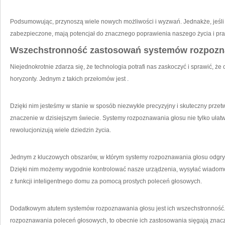
Podsumowując, przynoszą ‍wiele nowych możliwości i wyzwań. Jednakże, jeśli
‍zabezpieczone,⁢ mają potencjał do znacznego poprawienia naszego życia i pra
Wszechstronność zastosowań systemów rozpozn
Niejednokrotnie zdarza się, że technologia potrafi nas zaskoczyć i sprawić, ⁤że
horyzonty. Jednym ‍z takich przełomów jest .
Dzięki nim jesteśmy w stanie‌ w sposób niezwykle precyzyjny i skuteczny prz
znaczenie w dzisiejszym świecie. Systemy rozpoznawania głosu ‍nie tylko ułatwi
rewolucjonizują wiele⁤ dziedzin życia. ‌
Jednym ⁣z kluczowych obszarów, w którym systemy rozpoznawania głosu odgrywa
Dzięki nim ​możemy wygodnie kontrolować ⁢nasze urządzenia, wysyłać wiadomoś
z ‌funkcji inteligentnego domu za pomocą prostych poleceń‍ głosowych.
Dodatkowym atutem systemów rozpoznawania głosu jest ​ich wszechstronność.
rozpoznawania poleceń głosowych, to obecnie ich zastosowania sięgają znacz