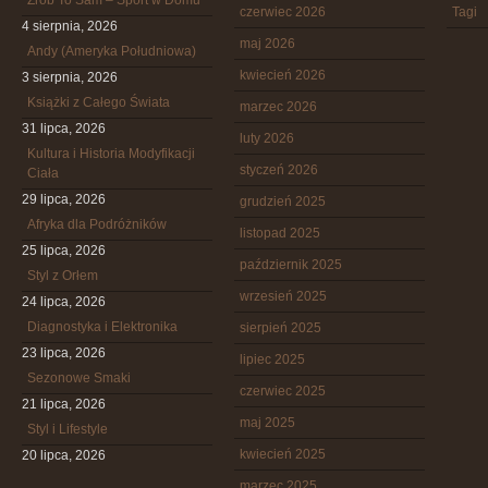
Zrób To Sam – Sport w Domu
czerwiec 2026
Tagi
4 sierpnia, 2026
maj 2026
Andy (Ameryka Południowa)
kwiecień 2026
3 sierpnia, 2026
Książki z Całego Świata
marzec 2026
31 lipca, 2026
luty 2026
Kultura i Historia Modyfikacji
styczeń 2026
Ciała
29 lipca, 2026
grudzień 2025
Afryka dla Podróżników
listopad 2025
25 lipca, 2026
październik 2025
Styl z Orłem
wrzesień 2025
24 lipca, 2026
Diagnostyka i Elektronika
sierpień 2025
23 lipca, 2026
lipiec 2025
Sezonowe Smaki
czerwiec 2025
21 lipca, 2026
maj 2025
Styl i Lifestyle
kwiecień 2025
20 lipca, 2026
marzec 2025