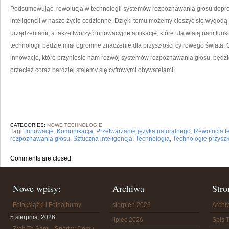
Podsumowując, rewolucja w ⁣technologii systemów rozpoznawania głosu doprowa
inteligencji w nasze życie codzienne. Dzięki temu możemy cieszyć się wygodą i
urządzeniami, a także tworzyć innowacyjne aplikacje, które ułatwiają nam funk
⁢technologii będzie miał ogromne znaczenie dla przyszłości ⁢cyfrowego świata.
innowacje, które przyniesie nam rozwój​ systemów rozpoznawania głosu. będzie
⁣przecież coraz bardziej stajemy się ‍cyfrowymi⁣ obywatelami!
CATEGORIES:
NOWE TECHNOLOGIE
Tagi:
Innowacje
,
Komunikacja
,
Przetwarzanie języka naturalnego
,
Rewolucja t
rozpoznawania głosu
,
Sztuczna inteligencja
,
Technologia
,
Technologie przyszł
Comments are closed.
Nowe wpisy:
Archiwa
Stro
Fotoksiążki i Fotoalbumy
sierpień 2026
Arch
5 sierpnia, 2026
lipiec 2026
Spis T