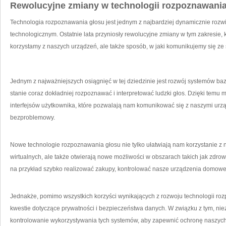
Rewolucyjne zmiany w technologii‍ rozpoznawani
Technologia rozpoznawania głosu ⁤jest jednym z ‍najbardziej dynamicznie rozw
technologicznym. Ostatnie ‌lata przyniosły rewolucyjne ‍zmiany w tym zakresie, k
korzystamy z naszych urządzeń, ale także sposób, w jaki ​komunikujemy się ze
Jednym z najważniejszych osiągnięć w tej dziedzinie jest rozwój systemów bazują
stanie coraz dokładniej rozpoznawać i interpretować ludzki głos. Dzięki temu m
interfejsów użytkownika, które pozwalają nam komunikować się z naszymi urzą
bezproblemowy.
Nowe technologie rozpoznawania głosu nie⁢ tylko​ ułatwiają nam korzystanie z
⁢wirtualnych, ale także otwierają nowe możliwości ⁤w obszarach takich jak zdr
na przykład szybko realizować zakupy,‌ kontrolować nasze urządzenia domow
Jednakże, ‌pomimo wszystkich korzyści wynikających z ‍rozwoju technologii ro
kwestie dotyczące prywatności i bezpieczeństwa danych. W związku z tym,⁢ niez
kontrolowanie wykorzystywania tych ⁤systemów, aby zapewnić ochronę naszych