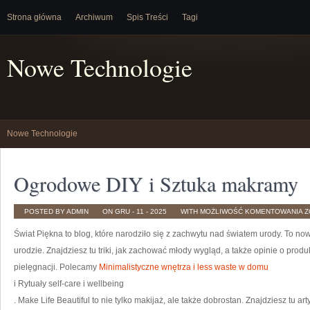
Strona główna
Archiwum
Spis Treści
Tagi
Nowe Technologie
Nowe Technologie
Ogrodowe DIY i Sztuka makramy
O
POSTED BY ADMIN
ON GRU - 11 - 2025
WITH
MOŻLIWOŚĆ KOMENTOWANIA
Z
D
I
Świat Piękna to blog, które narodziło się z zachwytu nad światem urody. To no
S
M
urodzie. Znajdziesz tu triki, jak zachować młody wygląd, a także opinie o prod
pielęgnacji. Polecamy
Minimalistyczne wnętrza i less waste w domu
i Rytuały self-care i wellbeing
. Make Life Beautiful to nie tylko makijaż, ale także dobrostan. Znajdziesz tu 