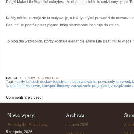
Dzięki Make Life Beautiful odkryjesz, że dbanie o siebie to codzienny rytuał. To
Każdy odbiorca znajdzie tu motywację, a każdy artykuł prowadzi do nowoczesn
Beautiful to podróż przez piękno, który nieustannie inspiruje do zmian.
To blog dla wszystkich, którzy kochają elegancję. Make Life Beautiful to więcej 
CATEGORIES:
NOWE TECHNOLOGIE
Tagi:
koszty
,
łańcuch dostaw
,
logistyka
,
magazynowanie
,
przychody
,
przywództ
szkolenia biznesowe
,
transport firmowy
,
zarządzanie projektami
,
zarządzanie 
Comments are closed.
Nowe wpisy:
Archiwa
Stro
Fotoksiążki i Fotoalbumy
sierpień 2026
Arch
5 sierpnia, 2026
lipiec 2026
Spis T