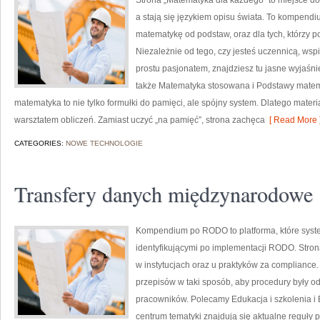
Strona „Matematyka dla każdego” to miejsce do 
a stają się językiem opisu świata. To kompendi
matematykę od podstaw, oraz dla tych, którzy p
Niezależnie od tego, czy jesteś uczennicą, wsp
prostu pasjonatem, znajdziesz tu jasne wyjaśni
także Matematyka stosowana i Podstawy matemat
matematyka to nie tylko formułki do pamięci, ale spójny system. Dlatego materi
warsztatem obliczeń. Zamiast uczyć „na pamięć”, strona zachęca
[ Read More 
CATEGORIES:
NOWE TECHNOLOGIE
Transfery danych międzynarodowe
Kompendium po RODO to platforma, które syste
identyfikującymi po implementacji RODO. Strona
w instytucjach oraz u praktyków za compliance. J
przepisów w taki sposób, aby procedury były o
pracowników. Polecamy Edukacja i szkolenia 
centrum tematyki znajdują się aktualne reguły 