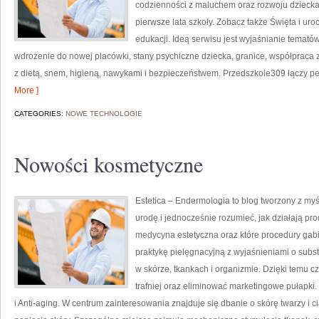
codzienności z maluchem oraz rozwoju dzieck
pierwsze lata szkoły. Zobacz także Święta i ur
edukacji. Ideą serwisu jest wyjaśnianie tematów
wdrożenie do nowej placówki, stany psychiczne dziecka, granice, współpraca 
z dietą, snem, higieną, nawykami i bezpieczeństwem. Przedszkole309 łączy pe
More ]
CATEGORIES:
NOWE TECHNOLOGIE
Nowości kosmetyczne
Estetica – Endermologia to blog tworzony z my
urodę i jednocześnie rozumieć, jak działają pr
medycyna estetyczna oraz które procedury gab
praktykę pielęgnacyjną z wyjaśnieniami o sub
w skórze, tkankach i organizmie. Dzięki temu 
trafniej oraz eliminować marketingowe pułapki.
i Anti-aging. W centrum zainteresowania znajduje się dbanie o skórę twarzy i 