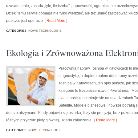
uzasadnienie, zasada „tyle, ile trzeba”, poprawność, ograniczenie przechowywa
Dzięki temu serwis pomaga nie tylko wiedzieć, ale też umieć zastosować klu
praktyce jest operacje
[ Read More ]
CATEGORIES:
NOWE TECHNOLOGIE
Ekologia i Zrównoważona Elektron
Pracownia napraw Toshiba w Katowicach to mie
diagnostykę, a dopiero potem dobieramy rozwią
Toshiba w Katowicach, ten opis pokaże, jak dz
kategorie to Bezpieczeństwo i Prywatność i Mo
działalność koncentruje się na urządzeniach To
Satellite. Modele biznesowe i nowsze potrafią sł
dobrze utrzymane. Kiedy pojawia się usterka, liczy się precyzja, bo z pozoru
różnych przyczyn: płyty głównej, układu chłodzenia,
[ Read More ]
CATEGORIES:
NOWE TECHNOLOGIE