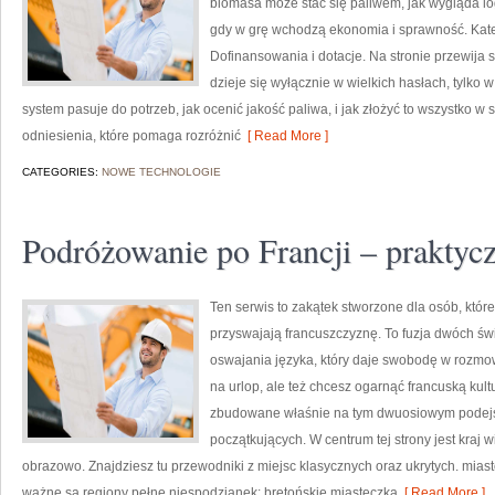
biomasa może stać się paliwem, jak wygląda lo
gdy w grę wchodzą ekonomia i sprawność. Kateg
Dofinansowania i dotacje. Na stronie przewija 
dzieje się wyłącznie w wielkich hasłach, tylko 
system pasuje do potrzeb, jak ocenić jakość paliwa, i jak złożyć to wszystko w
odniesienia, które pomaga rozróżnić
[ Read More ]
CATEGORIES:
NOWE TECHNOLOGIE
Podróżowanie po Francji – praktyc
Ten serwis to zakątek stworzone dla osób, któr
przyswajają francuszczyznę. To fuzja dwóch św
oswajania języka, który daje swobodę w rozmo
na urlop, ale też chcesz ogarnąć francuską kultu
zbudowane właśnie na tym dwuosiowym podejściu
początkujących. W centrum tej strony jest kraj w
obrazowo. Znajdziesz tu przewodniki z miejsc klasycznych oraz ukrytych. miast
ważne są regiony pełne niespodzianek: bretońskie miasteczka
[ Read More ]