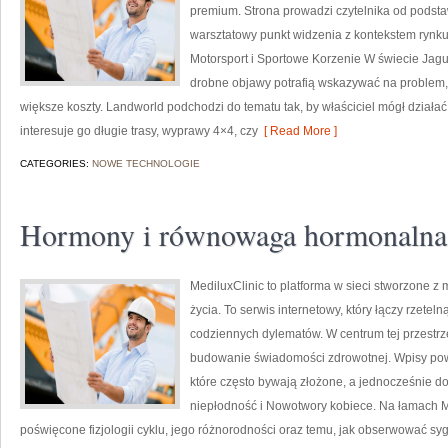
premium. Strona prowadzi czytelnika od podsta
warsztatowy punkt widzenia z kontekstem rynku 
Motorsport i Sportowe Korzenie W świecie Jagu
drobne objawy potrafią wskazywać na problem, 
większe koszty. Landworld podchodzi do tematu tak, by właściciel mógł działać
interesuje go długie trasy, wyprawy 4×4, czy
[ Read More ]
CATEGORIES:
NOWE TECHNOLOGIE
Hormony i równowaga hormonalna
MediluxClinic to platforma w sieci stworzone z
życia. To serwis internetowy, który łączy rzet
codziennych dylematów. W centrum tej przestrze
budowanie świadomości zdrowotnej. Wpisy pow
które często bywają złożone, a jednocześnie do
niepłodność i Nowotwory kobiece. Na łamach Me
poświęcone fizjologii cyklu, jego różnorodności oraz temu, jak obserwować sy