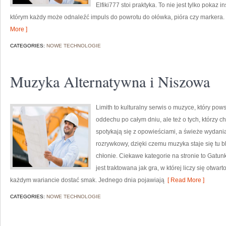
Elfiki777 stoi praktyka. To nie jest tylko pokaz 
którym każdy może odnaleźć impuls do powrotu do ołówka, pióra czy markera
More ]
CATEGORIES:
NOWE TECHNOLOGIE
Muzyka Alternatywna i Niszowa
Limith to kulturalny serwis o muzyce, który pow
oddechu po całym dniu, ale też o tych, którzy c
spotykają się z opowieściami, a świeże wydania
rozrywkowy, dzięki czemu muzyka staje się tu bli
chłonie. Ciekawe kategorie na stronie to Gatun
jest traktowana jak gra, w której liczy się otwar
każdym wariancie dostać smak. Jednego dnia pojawiają
[ Read More ]
CATEGORIES:
NOWE TECHNOLOGIE