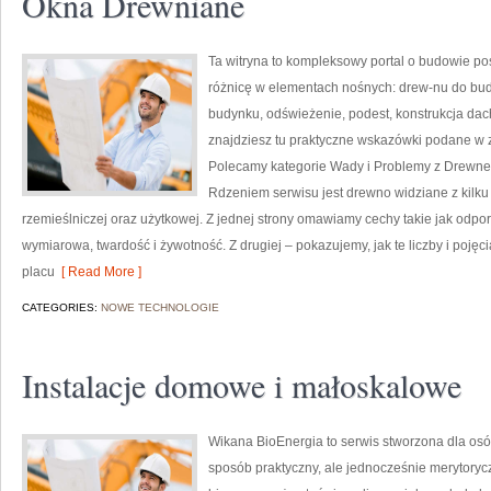
Okna Drewniane
Ta witryna to kompleksowy portal o budowie po
różnicę w elementach nośnych: drew-nu do bud
budynku, odświeżenie, podest, konstrukcja dac
znajdziesz tu praktyczne wskazówki podane w z
Polecamy kategorie Wady i Problemy z Drewne
Rdzeniem serwisu jest drewno widziane z kilk
rzemieślniczej oraz użytkowej. Z jednej strony omawiamy cechy takie jak odpo
wymiarowa, twardość i żywotność. Z drugiej – pokazujemy, jak te liczby i pojęc
placu
[ Read More ]
CATEGORIES:
NOWE TECHNOLOGIE
Instalacje domowe i małoskalowe
Wikana BioEnergia to serwis stworzona dla osó
sposób praktyczny, ale jednocześnie merytorycz