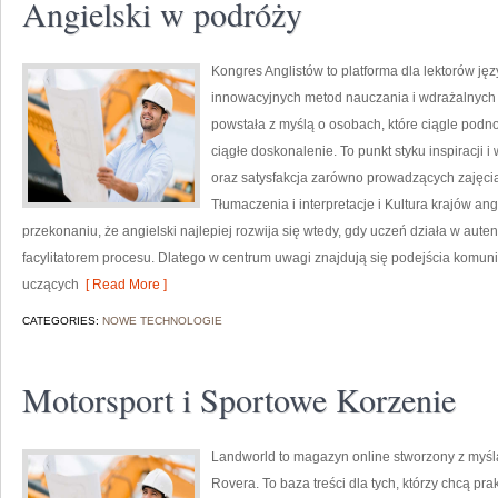
Angielski w podróży
Kongres Anglistów to platforma dla lektorów jęz
innowacyjnych metod nauczania i wdrażalnych 
powstała z myślą o osobach, które ciągle podno
ciągłe doskonalenie. To punkt styku inspiracji 
oraz satysfakcja zarówno prowadzących zajęcia
Tłumaczenia i interpretacje i Kultura krajów an
przekonaniu, że angielski najlepiej rozwija się wtedy, gdy uczeń działa w auten
facylitatorem procesu. Dlatego w centrum uwagi znajdują się podejścia komun
uczących
[ Read More ]
CATEGORIES:
NOWE TECHNOLOGIE
Motorsport i Sportowe Korzenie
Landworld to magazyn online stworzony z myśl
Rovera. To baza treści dla tych, którzy chcą pr