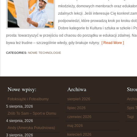
młodzieży, domowych mentorach oraz edukator
zdalnych lekcji. Jeśli interesuje Cię konkret za
podpowiedzi, które prowadzą krok po kroku d
Dobre kategorie to Kultura i sztuka w szkole i P
prosta: towarzyszyć w przejściu od chaosu do porządku w edukacji zdalnej. Nau
bywa też trudne – szczególnie wtedy, gdy brakuje rutyny.
[ Read More ]
CATEGORIES:
NOWE TECHNOLOGIE
Nowe wpisy:
Archiwa
Stro
Fotoksiążki i Fotoalbumy
sierpień 2026
Arch
5 sierpnia, 2026
lipiec 2026
Spis T
Zrób To Sam – Sport w Domu
czerwiec 2026
Tagi
4 sierpnia, 2026
maj 2026
Andy (Ameryka Południowa)
kwiecień 2026
3 sierpnia, 2026