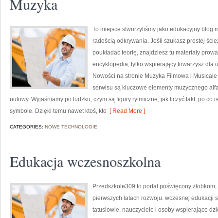
Muzyka
To miejsce stworzyliśmy jako edukacyjny blog m
radością odkrywania. Jeśli szukasz prostej ści
poukładać teorię, znajdziesz tu materiały prowa
encyklopedia, tylko wspierający towarzysz dla 
Nowości na stronie Muzyka Filmowa i Musicale
serwisu są kluczowe elementy muzycznego alfa
nutowy. Wyjaśniamy po ludzku, czym są figury rytmiczne, jak liczyć takt, po co i
symbole. Dzięki temu nawet ktoś, kto
[ Read More ]
CATEGORIES:
NOWE TECHNOLOGIE
Edukacja wczesnoszkolna
Przedszkole309 to portal poświęcony żłobkom,
pierwszych latach rozwoju: wczesnej edukacji s
tatusiowie, nauczyciele i osoby wspierające d