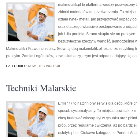
makmetalik.pl to platforma wiedzy poświęcony
zbiórki materiałów do przetworzenia. To miejsce 
działa rynek metali, jak przygotować odpady do 
oraz dlaczego właściwe postępowanie z odpad
jak i dla portfela. Strona skupia się na praktyc
bezużyteczne rzeczy w wartość, jednocześnie w
Makmetalik i Prawo i przepisy. Główną ideą makmetalik.pl jest to, że recykling 
praktyka. Zamiast ogólników, serwis tłumaczy, czym jest odpad nadający się d
CATEGORIES:
NOWE TECHNOLOGIE
Techniki Malarskie
Elfiki777 to natchniony serwis dla osób, które
sposób systematyczny. To miejsce powstało z myś
chcą budować własny styl w rysunku oraz piśmi
prób, przez regularne ćwiczenia, aż po bardzi
estetyką liter. Ciekawe kategorie to Portret i A