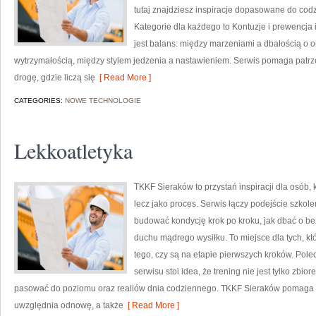
tutaj znajdziesz inspiracje dopasowane do codz
Kategorie dla każdego to Kontuzje i prewencja 
jest balans: między marzeniami a dbałością o 
wytrzymałością, między stylem jedzenia a nastawieniem. Serwis pomaga patrze
drogę, gdzie liczą się
[ Read More ]
CATEGORIES:
NOWE TECHNOLOGIE
Lekkoatletyka
TKKF Sieraków to przystań inspiracji dla osób, k
lecz jako proces. Serwis łączy podejście szkol
budować kondycję krok po kroku, jak dbać o be
duchu mądrego wysiłku. To miejsce dla tych, kt
tego, czy są na etapie pierwszych kroków. Pole
serwisu stoi idea, że trening nie jest tylko zbi
pasować do poziomu oraz realiów dnia codziennego. TKKF Sieraków pomaga 
uwzględnia odnowę, a także
[ Read More ]