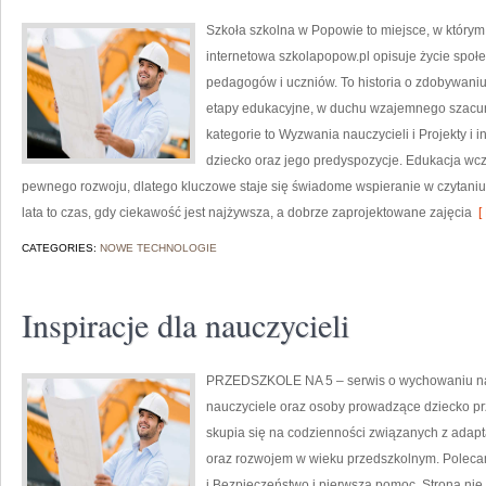
Szkoła szkolna w Popowie to miejsce, w którym
internetowa szkolapopow.pl opisuje życie społe
pedagogów i uczniów. To historia o zdobywaniu
etapy edukacyjne, w duchu wzajemnego szacun
kategorie to Wyzwania nauczycieli i Projekty i
dziecko oraz jego predyspozycje. Edukacja wcze
pewnego rozwoju, dlatego kluczowe staje się świadome wspieranie w czytani
lata to czas, gdy ciekawość jest najżywsza, a dobrze zaprojektowane zajęcia
[ 
CATEGORIES:
NOWE TECHNOLOGIE
Inspiracje dla nauczycieli
PRZEDSZKOLE NA 5 – serwis o wychowaniu naj
nauczyciele oraz osoby prowadzące dziecko pr
skupia się na codzienności związanych z adapt
oraz rozwojem w wieku przedszkolnym. Polecam
i Bezpieczeństwo i pierwsza pomoc. Strona nie 