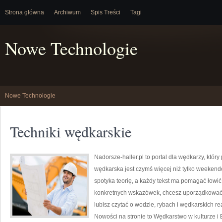
Strona główna
Archiwum
Spis Treści
Tagi
Nowe Technologie
Nowe Technologie
Techniki wędkarskie
Nadorsze-haller.pl to portal dla wędkarzy, któr
wędkarska jest czymś więcej niż tylko weekend
spotyka teorię, a każdy tekst ma pomagać łowić 
konkretnych wskazówek, chcesz uporządkować s
lubisz czytać o wodzie, rybach i wędkarskich re
Nowości na stronie to Wędkarstwo w kulturze i 