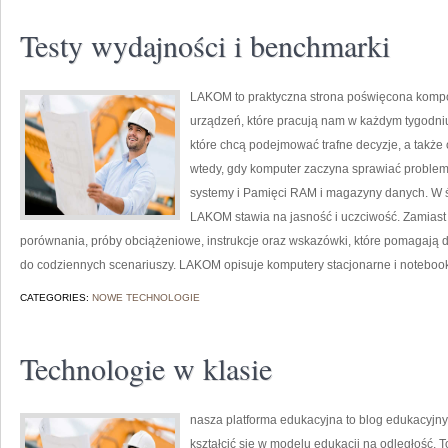
Testy wydajności i benchmarki
LAKOM to praktyczna strona poświęcona komp
urządzeń, które pracują nam w każdym tygodniu
które chcą podejmować trafne decyzje, a także 
wtedy, gdy komputer zaczyna sprawiać problemy.
systemy i Pamięci RAM i magazyny danych. W świ
LAKOM stawia na jasność i uczciwość. Zamiast 
porównania, próby obciążeniowe, instrukcje oraz wskazówki, które pomagają 
do codziennych scenariuszy. LAKOM opisuje komputery stacjonarne i notebooki,
CATEGORIES:
NOWE TECHNOLOGIE
Technologie w klasie
nasza platforma edukacyjna to blog edukacyjny,
kształcić się w modelu edukacji na odległość. T