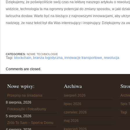
Dziękujemy, ⁣że poświęciliście swój czas na lekturę naszego artykułu o rewolucj
widzicie, technologia ta ma ogromny⁤ potencjał do zmiany sposobu, ‍w jaki dział
łańcucha dostaw. Warto być na bieżąco z najnowszymi innowacjami, ⁣aby utr
‌nadzieję, że nasz‌ tekst był dla Was interesujący i inspirujący. Dziękujemy ⁢za u
CATEGORIES:
NOWE TECHNOLOGIE
Tagi:
blockchain
,
branża logistyczna
,
innowacje transportowe
,
rewolucja
Comments are closed.
Nowe wpisy:
Archiwa
Stro
Przepisy na śniadania
sierpień 2026
Arch
8 sierpnia, 2026
lipiec 2026
Spis T
Fotoksiążki i Fotoalbumy
czerwiec 2026
Tagi
5 sierpnia, 2026
maj 2026
Zrób To Sam – Sport w Domu
kwiecień 2026
4 sierpnia, 2026