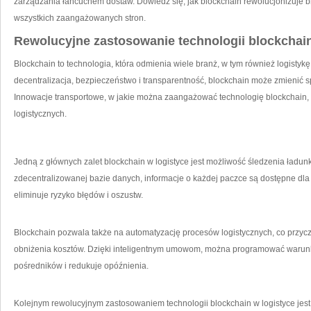
zarządzania łańcuchem ⁤dostaw. Dowiedz się, jak blockchain rewolucjonizuje bra
wszystkich zaangażowanych stron.
Rewolucyjne zastosowanie technologii​ blockchain
Blockchain to technologia, która odmienia​ wiele branż, w‌ tym również logistyk
decentralizacja, bezpieczeństwo i transparentność, blockchain może zmienić 
Innowacje ‍transportowe, w jakie można zaangażować technologię blockchain, mo
logistycznych.
Jedną z głównych⁢ zalet blockchain w logistyce jest możliwość śledzenia ładun
zdecentralizowanej bazie‍ danych, ⁣informacje o każdej paczce są dostępne dl
eliminuje‌ ryzyko błędów i oszustw.
Blockchain pozwala​ także na automatyzację ​procesów logistycznych, co przycz
obniżenia kosztów.‍ Dzięki inteligentnym umowom, ​można programować warunki 
pośredników i redukuje opóźnienia.
Kolejnym rewolucyjnym zastosowaniem technologii blockchain w logistyce jes