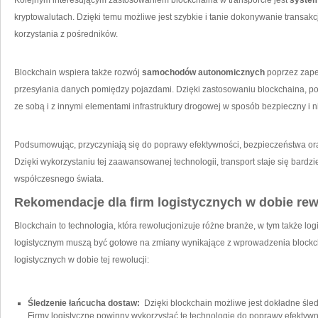
Kolejnym interesującym zastosowaniem blockchaina w transporcie jest
system
kryptowalutach. Dzięki temu możliwe jest szybkie i tanie dokonywanie transak
korzystania‌ z​ pośredników.
Blockchain wspiera także rozwój⁣
samochodów autonomicznych
poprzez zape
przesyłania ⁢danych pomiędzy pojazdami. Dzięki zastosowaniu blockchaina, 
ze sobą i z innymi elementami infrastruktury drogowej w sposób ⁢bezpieczny i 
Podsumowując, przyczyniają się do ⁢poprawy efektywności, bezpieczeństwa oraz
Dzięki wykorzystaniu tej zaawansowanej technologii, transport staje się bardz
współczesnego świata.
Rekomendacje dla firm logistycznych w dobie rew
Blockchain to technologia, która rewolucjonizuje różne branże, w tym także⁢ log
logistycznym muszą ⁤być gotowe na zmiany wynikające z wprowadzenia blockchai
⁤logistycznych w‍ dobie tej rewolucji:
Śledzenie łańcucha dostaw:
⁣ Dzięki ‍blockchain możliwe jest dokładne​ śl
Firmy logistyczne powinny wykorzystać​ tę technologię do poprawy efektywno