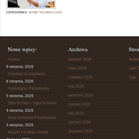
CATEGORIES:
NOWE TECHNOLOGIE
Nowe wpisy:
Archiwa
Stro
Austria
sierpień 2026
Arch
9 sierpnia, 2026
lipiec 2026
Spis T
Przepisy na śniadania
czerwiec 2026
Tagi
8 sierpnia, 2026
maj 2026
Fotoksiążki i Fotoalbumy
kwiecień 2026
5 sierpnia, 2026
Zrób To Sam – Sport w Domu
marzec 2026
4 sierpnia, 2026
luty 2026
Andy (Ameryka Południowa)
styczeń 2026
3 sierpnia, 2026
grudzień 2025
Książki z Całego Świata