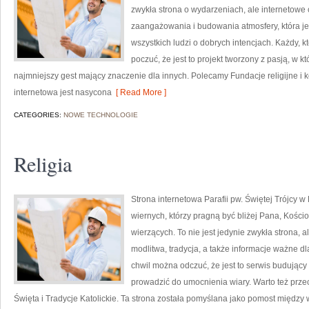
zwykła strona o wydarzeniach, ale internetowe
zaangażowania i budowania atmosfery, która 
wszystkich ludzi o dobrych intencjach. Każdy, kt
poczuć, że jest to projekt tworzony z pasją, w kt
najmniejszy gest mający znaczenie dla innych. Polecamy Fundacje religijne i ko
internetowa jest nasycona
[ Read More ]
CATEGORIES:
NOWE TECHNOLOGIE
Religia
Strona internetowa Parafii pw. Świętej Trójcy 
wiernych, którzy pragną być bliżej Pana, Kości
wierzących. To nie jest jedynie zwykła strona, 
modlitwa, tradycja, a także informacje ważne dl
chwil można odczuć, że jest to serwis budujący
prowadzić do umocnienia wiary. Warto też przec
Święta i Tradycje Katolickie. Ta strona została pomyślana jako pomost między 