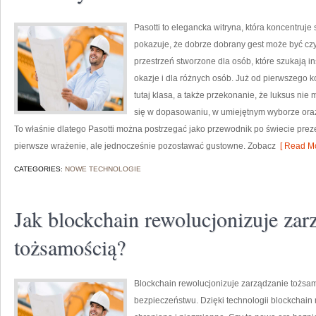
Pasotti to elegancka witryna, która koncentruj
pokazuje, że dobrze dobrany gest może być czy
przestrzeń stworzone dla osób, które szukają i
okazje i dla różnych osób. Już od pierwszego 
tutaj klasa, a także przekonanie, że luksus ni
się w dopasowaniu, w umiejętnym wyborze or
To właśnie dlatego Pasotti można postrzegać jako przewodnik po świecie prez
pierwsze wrażenie, ale jednocześnie pozostawać gustowne. Zobacz
[ Read Mo
CATEGORIES:
NOWE TECHNOLOGIE
Jak blockchain rewolucjonizuje zar
tożsamością?
Blockchain rewolucjonizuje zarządzanie tożsam
bezpieczeństwu. Dzięki technologii blockchai