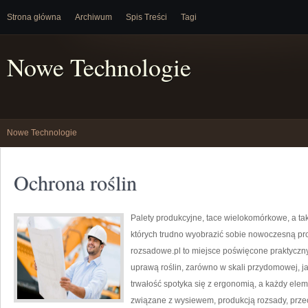
Strona główna
Archiwum
Spis Treści
Tagi
Nowe Technologie
Nowe Technologie
Ochrona roślin
Palety produkcyjne, tace wielokomórkowe, a tak
których trudno wyobrazić sobie nowoczesną pro
rozsadowe.pl to miejsce poświęcone praktyczn
uprawą roślin, zarówno w skali przydomowej, jak
trwałość spotyka się z ergonomią, a każdy ele
związane z wysiewem, produkcją rozsady, prz