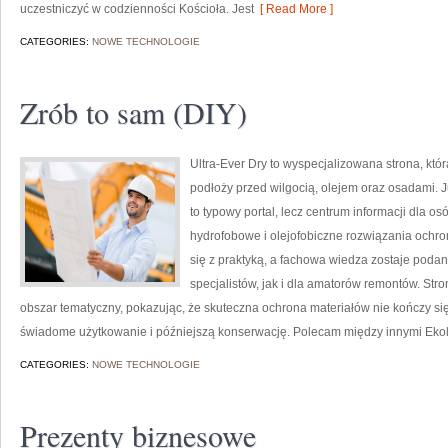
uczestniczyć w codzienności Kościoła. Jest
[ Read More ]
CATEGORIES:
NOWE TECHNOLOGIE
Zrób to sam (DIY)
Ultra-Ever Dry to wyspecjalizowana strona, któr
podłoży przed wilgocią, olejem oraz osadami. J
to typowy portal, lecz centrum informacji dla osó
hydrofobowe i olejofobiczne rozwiązania ochron
się z praktyką, a fachowa wiedza zostaje poda
specjalistów, jak i dla amatorów remontów. Str
obszar tematyczny, pokazując, że skuteczna ochrona materiałów nie kończy si
świadome użytkowanie i późniejszą konserwację. Polecam między innymi Eko
CATEGORIES:
NOWE TECHNOLOGIE
Prezenty biznesowe