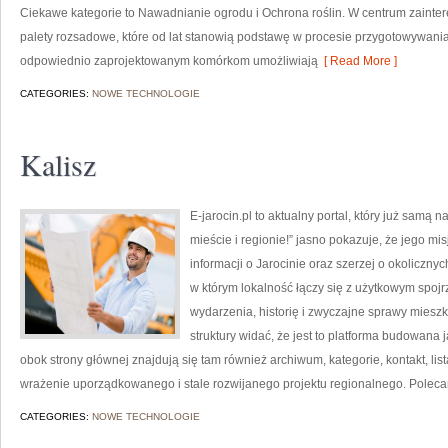
Ciekawe kategorie to Nawadnianie ogrodu i Ochrona roślin. W centrum zainte
palety rozsadowe, które od lat stanowią podstawę w procesie przygotowywania
odpowiednio zaprojektowanym komórkom umożliwiają
[ Read More ]
CATEGORIES:
NOWE TECHNOLOGIE
Kalisz
E-jarocin.pl to aktualny portal, który już samą 
mieście i regionie!” jasno pokazuje, że jego m
informacji o Jarocinie oraz szerzej o okolicznyc
w którym lokalność łączy się z użytkowym spojrz
wydarzenia, historię i zwyczajne sprawy mies
struktury widać, że jest to platforma budowan
obok strony głównej znajdują się tam również archiwum, kategorie, kontakt, lis
wrażenie uporządkowanego i stale rozwijanego projektu regionalnego. Polec
CATEGORIES:
NOWE TECHNOLOGIE