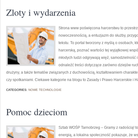
Zloty i wydarzenia
Strona www poświęcona harcerstwu to przestrze
nowoczesnością, a entuzjazm do służby, przyg
tekstu. To portal tworzony z myślą o osobach, k
harcerską, poznać wartości tej wyjątkowej wspól
młodych ludzi odgrywają więź, samodzielność i
odnaleźć treści dotyczące zarówno dziejów ruch
drużyny, a także tematów związanych z duchowością, kształtowaniem chara
czy spotkaniami. Ciekawe kategorie na blogu to Zasady i Prawo Harcerskie i H
CATEGORIES:
NOWE TECHNOLOGIE
Pomoc dzieciom
Sztab WOŚP Tarnobrzeg – Gramy z radością! to
energią, a lokalna społeczność pokazuje, że w