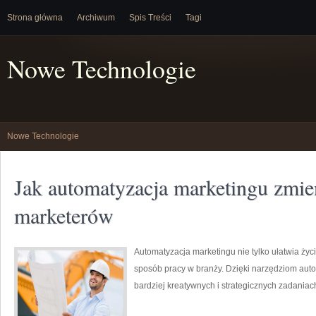
Strona główna
Archiwum
Spis Treści
Tagi
Nowe Technologie
Nowe Technologie
Jak automatyzacja marketingu zmie
marketerów
Automatyzacja marketingu nie tylko ułatwia życ
sposób pracy w branży. Dzięki narzędziom au
bardziej kreatywnych i strategicznych zadaniac