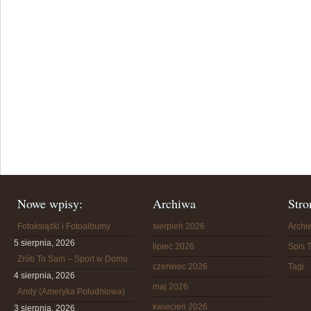
Nowe wpisy:
Archiwa
Stro
Fotoksiążki i Fotoalbumy
sierpień 2026
Arch
5 sierpnia, 2026
lipiec 2026
Spis T
Zrób To Sam – Sport w Domu
czerwiec 2026
Tagi
4 sierpnia, 2026
maj 2026
Andy (Ameryka Południowa)
kwiecień 2026
3 sierpnia, 2026