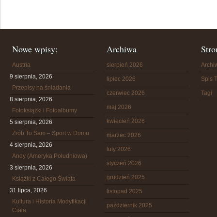
Nowe wpisy:
Archiwa
Stro
Austria
sierpień 2026
Arch
9 sierpnia, 2026
lipiec 2026
Spis T
Przepisy na śniadania
czerwiec 2026
Tagi
8 sierpnia, 2026
maj 2026
Fotoksiążki i Fotoalbumy
kwiecień 2026
5 sierpnia, 2026
Zrób To Sam – Sport w Domu
marzec 2026
4 sierpnia, 2026
luty 2026
Andy (Ameryka Południowa)
styczeń 2026
3 sierpnia, 2026
grudzień 2025
Książki z Całego Świata
31 lipca, 2026
listopad 2025
Kultura i Historia Modyfikacji
październik 2025
Ciała