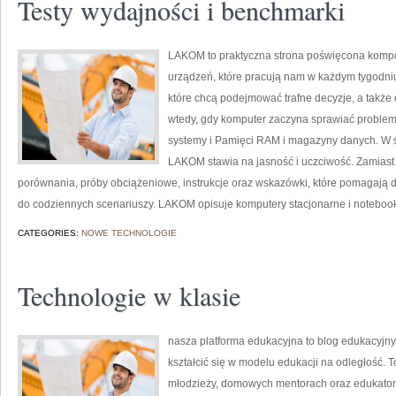
Testy wydajności i benchmarki
LAKOM to praktyczna strona poświęcona komp
urządzeń, które pracują nam w każdym tygodniu
które chcą podejmować trafne decyzje, a także 
wtedy, gdy komputer zaczyna sprawiać problemy.
systemy i Pamięci RAM i magazyny danych. W świ
LAKOM stawia na jasność i uczciwość. Zamiast 
porównania, próby obciążeniowe, instrukcje oraz wskazówki, które pomagają 
do codziennych scenariuszy. LAKOM opisuje komputery stacjonarne i notebooki,
CATEGORIES:
NOWE TECHNOLOGIE
Technologie w klasie
nasza platforma edukacyjna to blog edukacyjny,
kształcić się w modelu edukacji na odległość. T
młodzieży, domowych mentorach oraz edukator