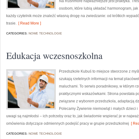
Na Rushmore najważniejsze jest praktyka. Tre
osobom, które lubią układać harmonogram, jak i
każdy czytelnik może znaleźć własną drogę na zwiedzanie: od krótkich wypadów
trasie.
[ Read More ]
CATEGORIES:
NOWE TECHNOLOGIE
Edukacja wczesnoszkolna
Przedszkole Kubuś to miejsce stworzone z myśl
szukają rzetelnych informacji na temat placówe
maluchami. To serwis poradnikowy, w którym rz
praktycznymi wskazówkami. Strona powstała po 
związane z wyborem przedszkola, adaptacją dzie
Polecamy Żywienie niemowląt i małych dzieci 
uwagi są najmłodsi – ich potrzeby oraz to, jak świadomie wspierać je w najwa
omówienia dotyczące odmiennych podejść pracy w grupie przedszkolnej
[ Rea
CATEGORIES:
NOWE TECHNOLOGIE