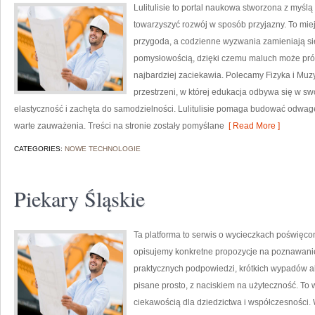
Lulitulisie to portal naukowa stworzona z myślą
towarzyszyć rozwój w sposób przyjazny. To mi
przygoda, a codzienne wyzwania zamieniają się
pomysłowością, dzięki czemu maluch może próbo
najbardziej zaciekawia. Polecamy Fizyka i Muz
przestrzeni, w której edukacja odbywa się w sw
elastyczność i zachęta do samodzielności. Lulitulisie pomaga budować odwagę
warte zauważenia. Treści na stronie zostały pomyślane
[ Read More ]
CATEGORIES:
NOWE TECHNOLOGIE
Piekary Śląskie
Ta platforma to serwis o wycieczkach poświęc
opisujemy konkretne propozycje na poznawanie 
praktycznych podpowiedzi, krótkich wypadów alb
pisane prosto, z naciskiem na użyteczność. To 
ciekawością dla dziedzictwa i współczesności.