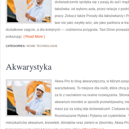
doświadczenie spotyka się z pasją do aut i mą
taksówka: od wyboru auta, przez relacje z pod
pracy. Zobacz także Porady dla taksówkarzy i 
taxi nie jako zwykły wóz, ale jako partnera w tra
dodatkowe zajęcie, a dla kolejnych — codzienna przygoda. Taxi Drive prowadzi 
pokazując
[ Read More ]
CATEGORIES:
NOWE TECHNOLOGIE
Akwarystyka
Akwa-Pro to blog akwarystyczny, w którym pasj
warsztatowej. To miejsce dla osób, które chcą
za to z naciskiem na realne rozwiązania. Stron
akwarium morskie w sposób przewidywalny, nieza
masz już za sobą lata doświadczeń. Ciekawe ka
Rozmnażanie Rybek i Pytania od czytelników . 
mieszkańców akwarium, krewetek, ślimaków oraz zieleni w zbiorniku. Akwa-P