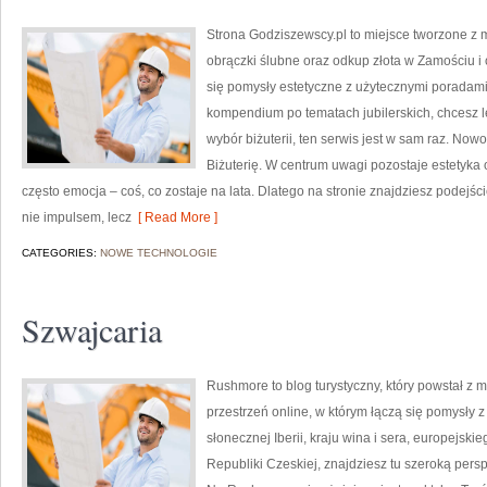
Strona Godziszewscy.pl to miejsce tworzone z my
obrączki ślubne oraz odkup złota w Zamościu i o
się pomysły estetyczne z użytecznymi poradam
kompendium po tematach jubilerskich, chcesz l
wybór biżuterii, ten serwis jest w sam raz. Nowo
Biżuterię. W centrum uwagi pozostaje estetyka or
często emocja – coś, co zostaje na lata. Dlatego na stronie znajdziesz podej
nie impulsem, lecz
[ Read More ]
CATEGORIES:
NOWE TECHNOLOGIE
Szwajcaria
Rushmore to blog turystyczny, który powstał z
przestrzeń online, w którym łączą się pomysły 
słonecznej Iberii, kraju wina i sera, europejskie
Republiki Czeskiej, znajdziesz tu szeroką persp