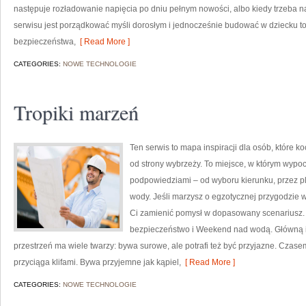
następuje rozładowanie napięcia po dniu pełnym nowości, albo kiedy trzeba n
serwisu jest porządkować myśli dorosłym i jednocześnie budować w dziecku to
bezpieczeństwa,
[ Read More ]
CATEGORIES:
NOWE TECHNOLOGIE
Tropiki marzeń
Ten serwis to mapa inspiracji dla osób, które 
od strony wybrzeży. To miejsce, w którym wypoc
podpowiedziami – od wyboru kierunku, przez p
wody. Jeśli marzysz o egzotycznej przygodzie w 
Ci zamienić pomysł w dopasowany scenariusz. N
bezpieczeństwo i Weekend nad wodą. Główną id
przestrzeń ma wiele twarzy: bywa surowe, ale potrafi też być przyjazne. Cza
przyciąga klifami. Bywa przyjemne jak kąpiel,
[ Read More ]
CATEGORIES:
NOWE TECHNOLOGIE