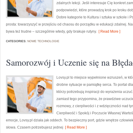
zdalnych lekcji. Jeśli interesuje Cię konkret za
podpowiedzi, które prowadzą krok po kroku d
Dobre kategorie to Kultura i sztuka w szkole i P
prosta: towarzyszyć w przejściu od chaosu do porządku w edukacji zdalnej. Nau
bywa też trudne – szczególnie wtedy, gdy brakuje rutyny.
[ Read More ]
CATEGORIES:
NOWE TECHNOLOGIE
Samorozwój i Uczenie się na Błęd
Lovsy.pl to miejsce wypełnione wzruszeń, w któ
drobne sytuacje w pamiątkę serca. To portal dl
którzy potrzebują inspiracji do wyrażenia uczuć
zamiast tego przypomina, że prawdziwe uczucie 
rozmowy, z cierpliwości i z wdzięczności nad t
Cierpliwość i Spokój i Poczucie Własnej Wartoś
emocje, Lovsy.pl działa jak oddech. To bezpieczny port, gdzie wnętrze człowie
słowa. Czasem potrzebujesz jednej
[ Read More ]