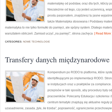
matematykę od podstaw, oraz dla tych, którzy p
Niezależnie od tego, czy jesteś uczennicą, wsp
prostu pasjonatem, znajdziesz tu jasne wyjaśni
także Matematyka stosowana i Podstawy matemat
matematyka to nie tylko formułki do pamięci, ale spójny system. Dlatego materi
warsztatem obliczeń. Zamiast uczyć „na pamięć”, strona zachęca
[ Read More 
CATEGORIES:
NOWE TECHNOLOGIE
Transfery danych międzynarodowe
Kompendium po RODO to platforma, które syste
identyfikującymi po implementacji RODO. Strona
w instytucjach oraz u praktyków za compliance. J
przepisów w taki sposób, aby procedury były o
pracowników. Polecamy Edukacja i szkolenia 
centrum tematyki znajdują się aktualne reguły 
uzasadnienie, zasada „tyle, ile trzeba”, poprawność, ograniczenie przechowywa