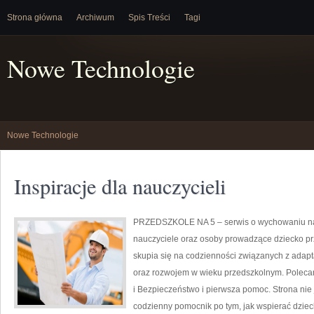
Strona główna
Archiwum
Spis Treści
Tagi
Nowe Technologie
Nowe Technologie
Inspiracje dla nauczycieli
PRZEDSZKOLE NA 5 – serwis o wychowaniu naj
nauczyciele oraz osoby prowadzące dziecko pr
skupia się na codzienności związanych z adapt
oraz rozwojem w wieku przedszkolnym. Polecam
i Bezpieczeństwo i pierwsza pomoc. Strona nie 
codzienny pomocnik po tym, jak wspierać dziec