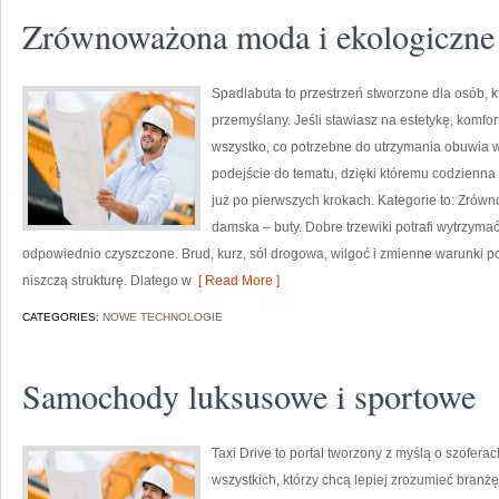
Zrównoważona moda i ekologiczne
Spadlabuta to przestrzeń stworzone dla osób, 
przemyślany. Jeśli stawiasz na estetykę, komfor
wszystko, co potrzebne do utrzymania obuwia w
podejście do tematu, dzięki któremu codzienna o
już po pierwszych krokach. Kategorie to: Zrów
damska – buty. Dobre trzewiki potrafi wytrzymać
odpowiednio czyszczone. Brud, kurz, sól drogowa, wilgoć i zmienne warunki po
niszczą strukturę. Dlatego w
[ Read More ]
CATEGORIES:
NOWE TECHNOLOGIE
Samochody luksusowe i sportowe
Taxi Drive to portal tworzony z myślą o szoferac
wszystkich, którzy chcą lepiej zrozumieć branżę