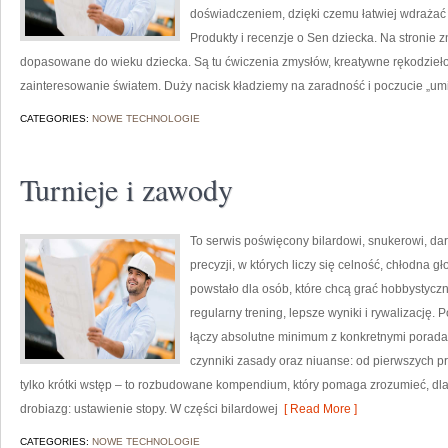
doświadczeniem, dzięki czemu łatwiej wdrażać
Produkty i recenzje o Sen dziecka. Na stronie 
dopasowane do wieku dziecka. Są tu ćwiczenia zmysłów, kreatywne rękodzieło,
zainteresowanie światem. Duży nacisk kładziemy na zaradność i poczucie „um
CATEGORIES:
NOWE TECHNOLOGIE
Turnieje i zawody
To serwis poświęcony bilardowi, snukerowi, da
precyzji, w których liczy się celność, chłodna g
powstało dla osób, które chcą grać hobbystycznie
regularny trening, lepsze wyniki i rywalizację.
łączy absolutne minimum z konkretnymi poradami
czynniki zasady oraz niuanse: od pierwszych p
tylko krótki wstęp – to rozbudowane kompendium, który pomaga zrozumieć, d
drobiazg: ustawienie stopy. W części bilardowej
[ Read More ]
CATEGORIES:
NOWE TECHNOLOGIE