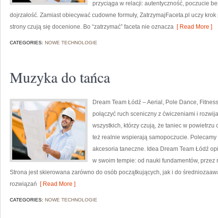
przyciąga w relacji: autentyczność, poczucie 
dojrzałość. Zamiast obiecywać cudowne formuły, ZatrzymajFaceta.pl uczy krok 
strony czują się docenione. Bo “zatrzymać” faceta nie oznacza
[ Read More ]
CATEGORIES:
NOWE TECHNOLOGIE
Muzyka do tańca
Dream Team Łódź – Aerial, Pole Dance, Fitness 
połączyć ruch sceniczny z ćwiczeniami i rozwijać
wszystkich, którzy czują, że taniec w powietrzu o
też realnie wspierają samopoczucie. Polecamy T
akcesoria taneczne. Idea Dream Team Łódź opi
w swoim tempie: od nauki fundamentów, przez r
Strona jest skierowana zarówno do osób początkujących, jak i do średniozaa
rozwiązań
[ Read More ]
CATEGORIES:
NOWE TECHNOLOGIE