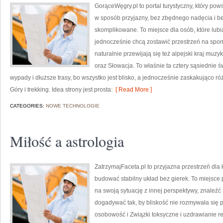
GorąceWęgry.pl to portal turystyczny, który p
w sposób przyjazny, bez zbędnego nadęcia i b
skomplikowane. To miejsce dla osób, które lubi
jednocześnie chcą zostawić przestrzeń na spo
naturalnie przewijają się też alpejski kraj muzy
oraz Słowacja. To właśnie ta cztery sąsiednie ś
wypady i dłuższe trasy, bo wszystko jest blisko, a jednocześnie zaskakująco 
Góry i trekking. Idea strony jest prosta:
[ Read More ]
CATEGORIES:
NOWE TECHNOLOGIE
Miłość a astrologia
ZatrzymajFaceta.pl to przyjazna przestrzeń dla k
budować stabilny układ bez gierek. To miejsce
na swoją sytuację z innej perspektywy, znaleźć
dogadywać tak, by bliskość nie rozmywała się
osobowość i Związki toksyczne i uzdrawianie re