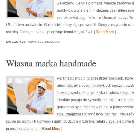
wskazówki. Serwis gromadzi wiedzę zarówno dla
praktyków z wieloletnim stażem. Jeśli interesuj
szeroki świat ciągników – e-Ursus.pl ma być 
i Rolnictwo na świecie. W rolnictwie liczy się sprawność. Kiedy zaczyna się czas
usterką. Dlatego e-Ursus.pl opisuje temat ciągników i
[ Read More ]
CATEGORIES:
NOWE TECHNOLOGIE
Własna marka handmade
Paramedicshop.pl to przestrzeń dla osób, któr
ubrań tak, by z pozornie zwykłych rzeczy powstaw
liczy się wyobraźnia, praktyka i radość z tego,
idealnie pasuje do sylwetki, charakteru i codzi
garderoba była trafiona w punkt, a jednocześn
stylu, znajdziesz tu mnóstwo inspiracji, wskaz
szycie do domu i Patchwork i quilting. Szycie może być relaksujące, ale bywa 
przeróbka ulubionej
[ Read More ]