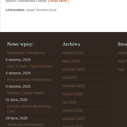
jakości. Kalistenika i street
[ Read More ]
CATEGORIES:
NOWE TECHNOLOGIE
Nowe wpisy:
Archiwa
Stro
Fotoksiążki i Fotoalbumy
sierpień 2026
Arch
5 sierpnia, 2026
lipiec 2026
Spis T
Zrób To Sam – Sport w Domu
czerwiec 2026
Tagi
4 sierpnia, 2026
maj 2026
Andy (Ameryka Południowa)
kwiecień 2026
3 sierpnia, 2026
Książki z Całego Świata
marzec 2026
31 lipca, 2026
luty 2026
Kultura i Historia Modyfikacji
styczeń 2026
Ciała
29 lipca, 2026
grudzień 2025
Afryka dla Podróżników