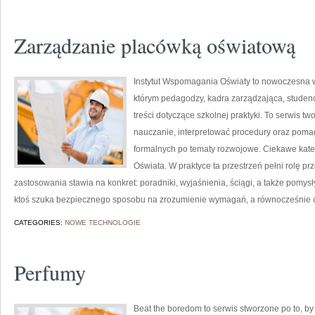
Zarządzanie placówką oświatową
Instytut Wspomagania Oświaty to nowoczesna w
którym pedagodzy, kadra zarządzająca, studen
treści dotyczące szkolnej praktyki. To serwis t
nauczanie, interpretować procedury oraz poma
formalnych po tematy rozwojowe. Ciekawe kate
Oświata. W praktyce ta przestrzeń pełni rolę pr
zastosowania stawia na konkret: poradniki, wyjaśnienia, ściągi, a także pomys
ktoś szuka bezpiecznego sposobu na zrozumienie wymagań, a równocześnie chc
CATEGORIES:
NOWE TECHNOLOGIE
Perfumy
Beat the boredom to serwis stworzone po to, b