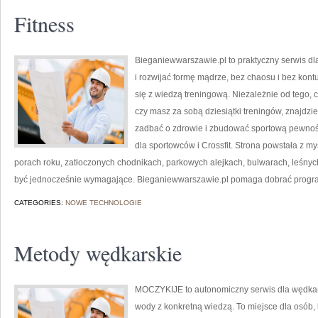
Fitness
Bieganiewwarszawie.pl to praktyczny serwis dl
i rozwijać formę mądrze, bez chaosu i bez kontu
się z wiedzą treningową. Niezależnie od tego,
czy masz za sobą dziesiątki treningów, znajdzi
zadbać o zdrowie i zbudować sportową pewność.
dla sportowców i Crossfit. Strona powstała z my
porach roku, zatłoczonych chodnikach, parkowych alejkach, bulwarach, leśnych 
być jednocześnie wymagające. Bieganiewwarszawie.pl pomaga dobrać progr
CATEGORIES:
NOWE TECHNOLOGIE
Metody wędkarskie
MOCZYKIJE to autonomiczny serwis dla wędkarzy
wody z konkretną wiedzą. To miejsce dla osób, 