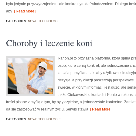
była jedynie przyzwyczajeniem, ale konkretnym doświadczeniem. Dlatego tre
aby
[ Read More ]
CATEGORIES:
NOWE TECHNOLOGIE
Choroby i leczenie koni
Ikarion.pl to przyjazna platforma, która spina 
osób, które cenią konkret, ale jednocześnie ch
została pomyślana tak, aby użytkownik intuicyjni
decyzje, a przy okazji poszerzają perspektywę.
świecie, w którym informacji jest dużo, ale se
także Ciekawostki o koniach i Konie w rekonstruk
treści pisane z myślą o tym, by były czytelne, a jednocześnie konkretne. Zamia
da się zastosować w realnym życiu. Serwis stawia
[ Read More ]
CATEGORIES:
NOWE TECHNOLOGIE