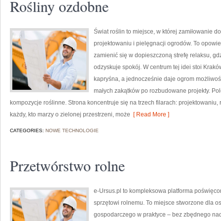
Rośliny ozdobne
Świat roślin to miejsce, w której zamiłowanie d
projektowaniu i pielęgnacji ogrodów. To opowi
zamienić się w dopieszczoną strefę relaksu, gdzi
odzyskuje spokój. W centrum tej idei stoi Krakó
kapryśna, a jednocześnie daje ogrom możliwoś
małych zakątków po rozbudowane projekty. Pol
kompozycje roślinne. Strona koncentruje się na trzech filarach: projektowaniu,
każdy, kto marzy o zielonej przestrzeni, może
[ Read More ]
CATEGORIES:
NOWE TECHNOLOGIE
Przetwórstwo rolne
e-Ursus.pl to kompleksowa platforma poświęco
sprzętowi rolnemu. To miejsce stworzone dla os
gospodarczego w praktyce – bez zbędnego nadę