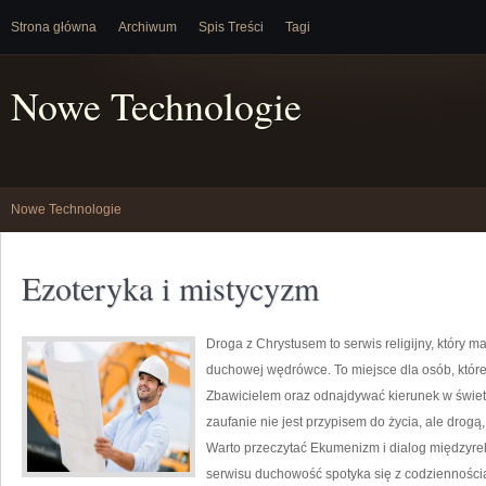
Strona główna
Archiwum
Spis Treści
Tagi
Nowe Technologie
Nowe Technologie
Ezoteryka i mistycyzm
Droga z Chrystusem to serwis religijny, który 
duchowej wędrówce. To miejsce dla osób, które 
Zbawicielem oraz odnajdywać kierunek w świetle
zaufanie nie jest przypisem do życia, ale drogą
Warto przeczytać Ekumenizm i dialog międzyreli
serwisu duchowość spotyka się z codziennością