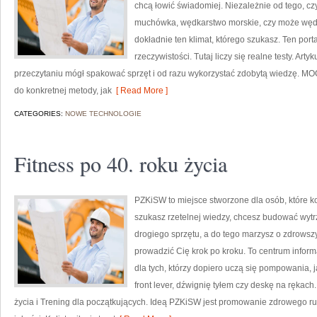
chcą łowić świadomiej. Niezależnie od tego, czy
muchówka, wędkarstwo morskie, czy może wę
dokładnie ten klimat, którego szukasz. Ten por
rzeczywistości. Tutaj liczy się realne testy. Art
przeczytaniu mógł spakować sprzęt i od razu wykorzystać zdobytą wiedzę. MO
do konkretnej metody, jak
[ Read More ]
CATEGORIES:
NOWE TECHNOLOGIE
Fitness po 40. roku życia
PZKiSW to miejsce stworzone dla osób, które koc
szukasz rzetelnej wiedzy, chcesz budować wyt
drogiego sprzętu, a do tego marzysz o zdrowszym
prowadzić Cię krok po kroku. To centrum infor
dla tych, którzy dopiero uczą się pompowania, j
front lever, dźwignię tyłem czy deskę na rękach
życia i Trening dla początkujących. Ideą PZKiSW jest promowanie zdroweg