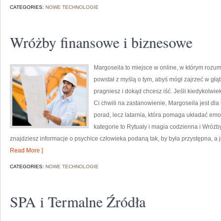
CATEGORIES:
NOWE TECHNOLOGIE
Wróżby finansowe i biznesowe
Margoseila to miejsce w online, w którym rozum
powstał z myślą o tym, abyś mógł zajrzeć w głąb
pragniesz i dokąd chcesz iść. Jeśli kiedykolwi
Ci chwili na zastanowienie, Margoseila jest dla
porad, lecz latarnia, która pomaga układać em
kategorie to Rytuały i magia codzienna i Wróż
znajdziesz informacje o psychice człowieka podaną tak, by była przystępna, a
Read More ]
CATEGORIES:
NOWE TECHNOLOGIE
SPA i Termalne Źródła