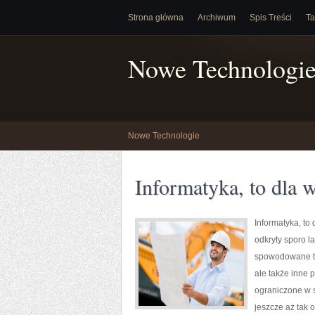
Strona główna
Archiwum
Spis Treści
Ta
Nowe Technologi
Nowe Technologie
Informatyka, to dla w
Informatyka, to 
odkryty sporo l
spowodowane tym
ale także inne 
ograniczone w s
jeszcze aż tak 