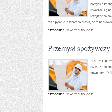
pomyśleć trochę
uskarżać się na
rozejrzeć za z
takie pytanie jest bardzo prosta, bo to napraw
CATEGORIES:
NOWE TECHNOLOGIE
Przemysł spożywczy n
Przemysł spoży
rozwiązania zmi
nowej ery?
CATEGORIES:
NOWE TECHNOLOGIE