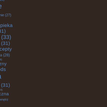
e
nie
(27)
pieka
31)
(33)
(31)
cepty
ja
(28)
4)
zny
ods
a
(31)
4)
czna
wnętrz