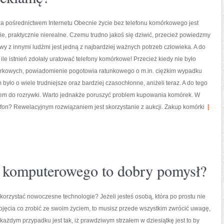
za pośrednictwem Internetu Obecnie życie bez telefonu komórkowego jest
e, praktycznie nierealne. Czemu trudno jakoś się dziwić, przecież powiedzmy
y z innymi ludźmi jest jedną z najbardziej ważnych potrzeb człowieka. A do
le istnień zdołały uratować telefony komórkowe! Przecież kiedy nie było
rkowych, powiadomienie pogotowia ratunkowego o m.in. ciężkim wypadku
ło o wiele trudniejsze oraz bardziej czasochłonne, aniżeli teraz. A do tego
em do rozrywki. Warto jednakże poruszyć problem kupowania komórek. W
lefon? Rewelacyjnym rozwiązaniem jest skorzystanie z aukcji. Zakup komórki
[
u komputerowego to dobry pomysł?
rzystać nowoczesne technologie? Jeżeli jesteś osobą, która po prostu nie
jęcia co zrobić ze swoim życiem, to musisz przede wszystkim zwrócić uwagę,
ażdym przypadku jest tak, iż prawdziwym strzałem w dziesiątkę jest to by