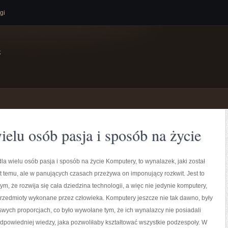
gi
e
ielu osób pasja i sposób na życie
dla wielu osób pasja i sposób na życie Komputery, to wynalazek, jaki został
at temu, ale w panujących czasach przeżywa on imponujący rozkwit. Jest to
, że rozwija się cała dziedzina technologii, a więc nie jedynie komputery,
przedmioty wykonane przez człowieka. Komputery jeszcze nie tak dawno, były
wych proporcjach, co było wywołane tym, że ich wynalazcy nie posiadali
odpowiedniej wiedzy, jaka pozwoliłaby kształtować wszystkie podzespoły. W