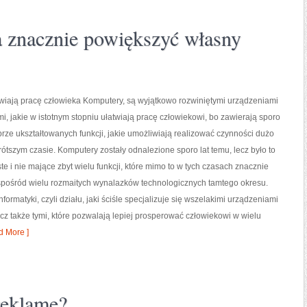
 znacznie powiększyć własny
wiają pracę człowieka Komputery, są wyjątkowo rozwiniętymi urządzeniami
i, jakie w istotnym stopniu ułatwiają pracę człowiekowi, bo zawierają sporo
rze ukształtowanych funkcji, jakie umożliwiają realizować czynności dużo
krótszym czasie. Komputery zostały odnalezione sporo lat temu, lecz było to
te i nie mające zbyt wielu funkcji, które mimo to w tych czasach znacznie
 spośród wielu rozmaitych wynalazków technologicznych tamtego okresu.
ormatyki, czyli działu, jaki ściśle specjalizuje się wszelakimi urządzeniami
cz także tymi, które pozwalają lepiej prosperować człowiekowi w wielu
 More ]
reklamę?