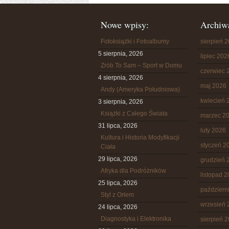
Nowe wpisy:
Archiw
Fotoksiążki i Fotoalbumy
sierpień 
5 sierpnia, 2026
lipiec 202
Zrób To Sam – Sport w Domu
czerwiec 
4 sierpnia, 2026
maj 2026
Andy (Ameryka Południowa)
kwiecień 
3 sierpnia, 2026
Książki z Całego Świata
marzec 2
31 lipca, 2026
luty 2026
Kultura i Historia Modyfikacji
styczeń 2
Ciała
29 lipca, 2026
grudzień 
Afryka dla Podróżników
listopad 
25 lipca, 2026
październ
Styl z Orłem
wrzesień 
24 lipca, 2026
Diagnostyka i Elektronika
sierpień 