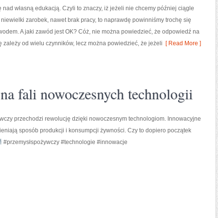
 nad własną edukacją. Czyli to znaczy, iż jeżeli nie chcemy później ciągle
 niewielki zarobek, nawet brak pracy, to naprawdę powinniśmy trochę się
awodem. A jaki zawód jest OK? Cóż, nie można powiedzieć, że odpowiedź na
dę zależy od wielu czynników, lecz można powiedzieć, że jeżeli
[ Read More ]
a fali nowoczesnych technologii
wczy przechodzi rewolucję dzięki nowoczesnym technologiom. Innowacyjne
eniają sposób produkcji i konsumpcji żywności. Czy to dopiero początek
#przemysłspożywczy #technologie #innowacje