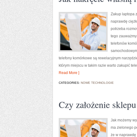
Zakup laptopa 
naprawdę ciężki
potrzeba rozmow
tego zauważmy i
telefonów komó
samochodowym by
telefony komórkowe są rewelacyjnym narzędzi
którym miejscu w takim razie warto zakupić te
Read More ]
CATEGORIES:
NOWE TECHNOLOGIE
Czy założenie sklep
Jak możemy wyko
ma zielonego po
że w naprawdę k