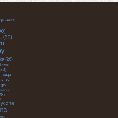
cja wnętrz
30)
a
(30)
wo
by
yka
(28)
)
dzieci
28)
rmacja
zny
(26)
gry
nowacje
28)
)
dyczne
na
26)