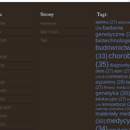
a
Strony
Tagi:
apteka
(27)
aranża
2026
Archiwum
badania
(26)
6
Spis Treści
genetyczne
(
biotechnologi
2026
Tagi
budownict
choro
(33)
2026
(35)
diagnost
026
dieta
(27)
dom
(27
e-commerce
(
(24)
egzaminy
(28)
fa
026
(27)
fitness medyc
2025
genetyka
(30)
edukacyjne
(27)
2025
In
korepetycje
(
(24)
ik 2025
materiały budowlane
(24
materiały me
2025
medycy
(30)
2025
(34)
mieszkanie
(