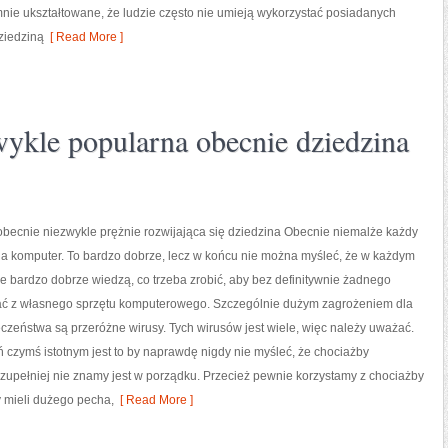
nie ukształtowane, że ludzie często nie umieją wykorzystać posiadanych
dziedziną
[ Read More ]
wykle popularna obecnie dziedzina
 obecnie niezwykle prężnie rozwijająca się dziedzina Obecnie niemalże każdy
da komputer. To bardzo dobrze, lecz w końcu nie można myśleć, że w każdym
e bardzo dobrze wiedzą, co trzeba zrobić, aby bez definitywnie żadnego
tać z własnego sprzętu komputerowego. Szczególnie dużym zagrożeniem dla
zeństwa są przeróżne wirusy. Tych wirusów jest wiele, więc należy uważać.
czymś istotnym jest to by naprawdę nigdy nie myśleć, że chociażby
zupełniej nie znamy jest w porządku. Przecież pewnie korzystamy z chociażby
y mieli dużego pecha,
[ Read More ]