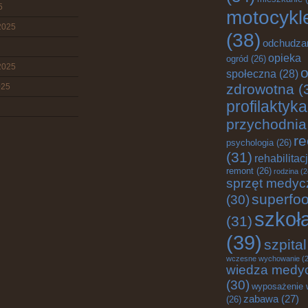
5
motocykl
2025
(38)
odchudza
opieka
ogród
(26)
2025
o
społeczna
(28)
zdrowotna
(
025
profilaktyka
przychodnia
re
psychologia
(26)
(31)
rehabilitac
remont
(26)
rodzina
(2
sprzęt medyc
superfo
(30)
szkoł
(31)
(39)
szpital
wczesne wychowanie
(2
wiedza medy
(30)
wyposażenie 
zabawa
(27)
(26)