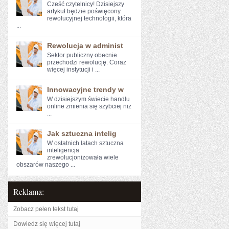
Cześć czytelnicy! Dzisiejszy
artykuł będzie poświęcony
rewolucyjnej technologii, która
...
Rewolucja w administ
Sektor publiczny ​obecnie​
przechodzi⁣ rewolucję. Coraz
więcej instytucji i ...
Innowacyjne trendy w
W dzisiejszym świecie handlu
online⁣ zmienia się szybciej​ niż
...
Jak sztuczna intelig
W ostatnich latach ‍sztuczna
inteligencja
‌zrewolucjonizowała wiele
obszarów​ naszego ...
Reklama:
Zobacz pełen tekst tutaj
Dowiedz się więcej tutaj