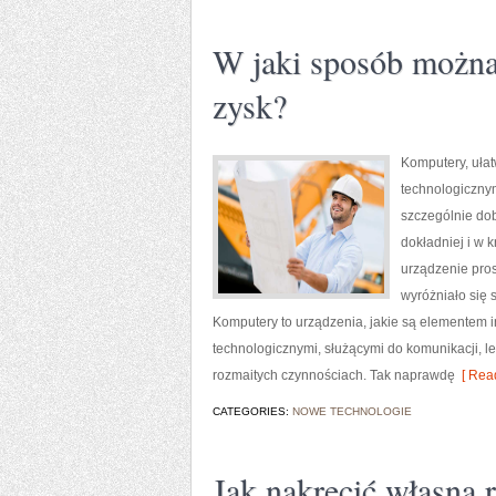
W jaki sposób można
zysk?
Komputery, ułat
technologicznym
szczególnie dob
dokładniej i w 
urządzenie pros
wyróżniało się
Komputery to urządzenia, jakie są elementem inf
technologicznymi, służącymi do komunikacji, le
rozmaitych czynnościach. Tak naprawdę
[ Read
CATEGORIES:
NOWE TECHNOLOGIE
Jak nakręcić własną 