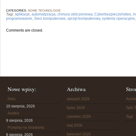
CATEGORIES:
NOWE TECHNOLOGIE
Tagi:
aplikacje
,
automatyzacja
,
chmura obliczeniowa
,
Cyberbezpieczeństwo
,
i
programowanie
,
Sieci komputerowe
,
sprzęt komputerowy
,
systemy operacyjne
Comments are closed.
Nowe wpisy:
Archiwa
Stro
Peru
sierpień 2026
Arch
10 sierpnia, 2026
lipiec 2026
Spis T
Austria
czerwiec 2026
Tagi
9 sierpnia, 2026
maj 2026
Przepisy na śniadania
kwiecień 2026
8 sierpnia, 2026