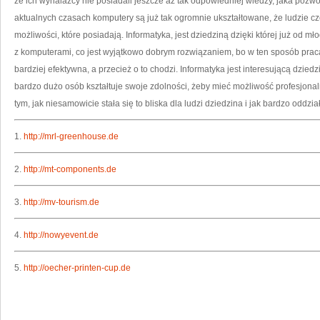
że ich wynalazcy nie posiadali jeszcze aż tak odpowiedniej wiedzy, jaka pozwo
aktualnych czasach komputery są już tak ogromnie ukształtowane, że ludzie c
możliwości, które posiadają. Informatyka, jest dziedziną dzięki której już od 
z komputerami, co jest wyjątkowo dobrym rozwiązaniem, bo w ten sposób pra
bardziej efektywna, a przecież o to chodzi. Informatyka jest interesującą dziedzi
bardzo dużo osób kształtuje swoje zdolności, żeby mieć możliwość profesjonal
tym, jak niesamowicie stała się to bliska dla ludzi dziedzina i jak bardzo oddz
1.
http://mrl-greenhouse.de
2.
http://mt-components.de
3.
http://mv-tourism.de
4.
http://nowyevent.de
5.
http://oecher-printen-cup.de