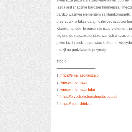
zwłaszcza pozwalają zagwarantować poprawną j
jazda jest znacznie bardziej trudniejsza i mę
bardzo ważnym elementem są klamkomanetki, ja
przerzutek, a także dają możliwość szybciej
Klamkomanetki, to ogromnie istotny element, ja
się one do najczęściej stosowanych w czasie j
jakim jazda będzie sprawiać każdemu zdecydow
okazji na podziwianiu przyrody.
źródło:
———————————
1.
https://emaliazolkusza.pl
2.
więcej informacji
3.
więcej informacji tutaj
4.
https://przedszkolemalegoksiecia.pl
5.
https://moje-drinki.pl