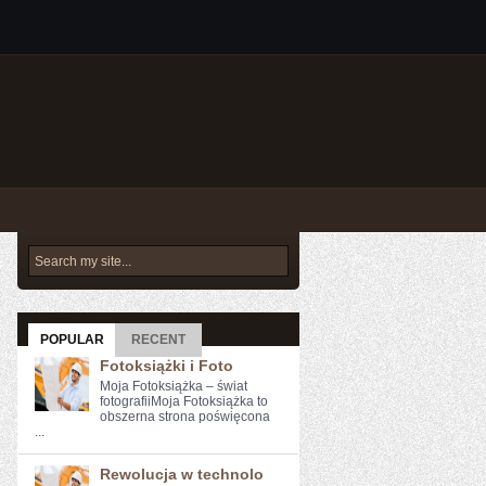
POPULAR
RECENT
Fotoksiążki i Foto
Moja Fotoksiążka – świat
fotografiiMoja Fotoksiążka to
obszerna strona poświęcona
...
Rewolucja w technolo