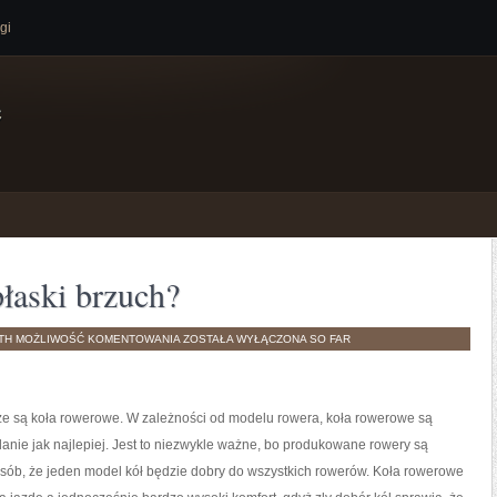
gi
e
łaski brzuch?
W
TH
MOŻLIWOŚĆ KOMENTOWANIA
ZOSTAŁA WYŁĄCZONA
SO FAR
JAKI
SPOSÓB
MIEĆ
PŁASKI
BRZUCH?
e są koła rowerowe. W zależności od modelu rowera, koła rowerowe są
nie jak najlepiej. Jest to niezwykle ważne, bo produkowane rowery są
osób, że jeden model kół będzie dobry do wszystkich rowerów. Koła rowerowe