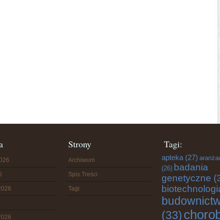
a
Strony
Tagi:
apteka
(27)
aranża
2026
Archiwum
badania
(26)
6
Spis Treści
genetyczne
(
biotechnologi
2026
Tagi
budownict
choro
(33)
2026