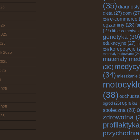
(35)
diagnost
026
dieta
(27)
dom
(27
e-commerce
(
(24)
egzaminy
(28)
fa
026
(27)
fitness medyc
2025
genetyka
(30)
edukacyjne
(27)
2025
In
korepetycje
(
(24)
ik 2025
materiały budowlane
(24
materiały me
2025
medycy
(30)
2025
(34)
mieszkanie
(
5
motocykl
2025
(38)
odchudza
opieka
ogród
(26)
2025
o
społeczna
(28)
zdrowotna
(
025
profilaktyka
przychodnia