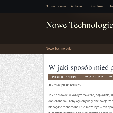
Strona główna
Archiwum
Spis Treści
Ta
Nowe Technologi
Nowe Technologie
W jaki sposób mieć p
POSTED BY ADMIN
ON WRZ - 13 - 2025
WI
Jak mieć płaski brzuch?
Tak naprawdę w każdym rowerze, najważniejsz
dobierane tak, żeby wykonywały one swoje zada
niezwykle różnorodne i nie może być w ten sp