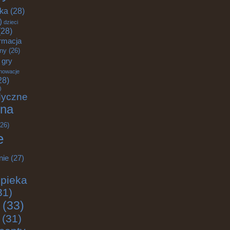
yka
(28)
)
dzieci
28)
rmacja
zny
(26)
gry
nowacje
28)
)
dyczne
na
26)
e
nie
(27)
pieka
31)
(33)
(31)