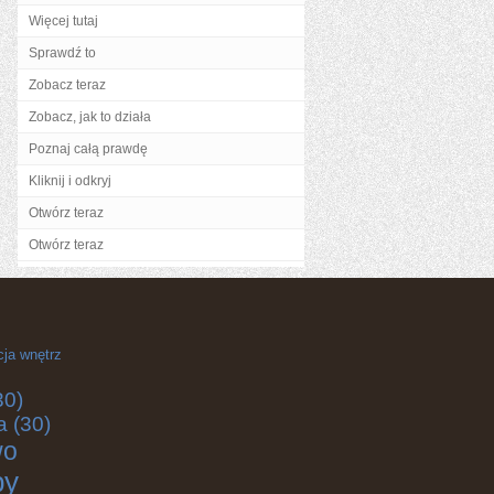
Więcej tutaj
Sprawdź to
Zobacz teraz
Zobacz, jak to działa
Poznaj całą prawdę
Kliknij i odkryj
Otwórz teraz
Otwórz teraz
cja wnętrz
30)
a
(30)
wo
by