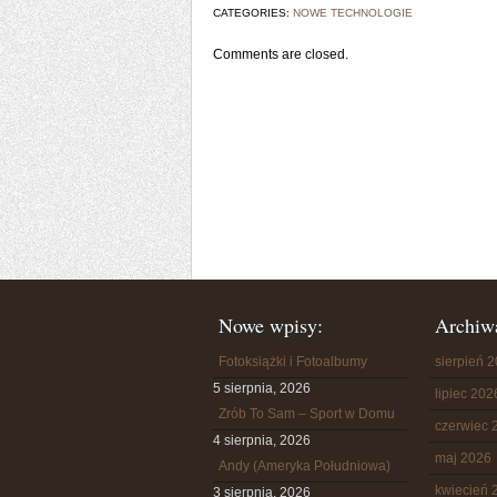
CATEGORIES:
NOWE TECHNOLOGIE
Comments are closed.
Nowe wpisy:
Archiw
Fotoksiążki i Fotoalbumy
sierpień 
5 sierpnia, 2026
lipiec 202
Zrób To Sam – Sport w Domu
czerwiec 
4 sierpnia, 2026
maj 2026
Andy (Ameryka Południowa)
kwiecień 
3 sierpnia, 2026