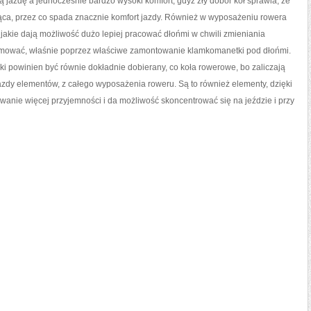
azdę a jednocześnie bardzo wysoki komfort, gdyż zły dobór kół sprawia, że
cząca, przez co spada znacznie komfort jazdy. Również w wyposażeniu rowera
kie dają możliwość dużo lepiej pracować dłońmi w chwili zmieniania
 hamować, właśnie poprzez właściwe zamontowanie klamkomanetki pod dłońmi.
ki powinien być równie dokładnie dobierany, co koła rowerowe, bo zaliczają
azdy elementów, z całego wyposażenia roweru. Są to również elementy, dzięki
anie więcej przyjemności i da możliwość skoncentrować się na jeździe i przy