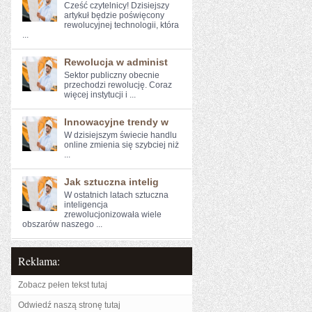
Cześć czytelnicy! Dzisiejszy
artykuł będzie poświęcony
rewolucyjnej technologii, która
...
Rewolucja w administ
Sektor publiczny ​obecnie​
przechodzi⁣ rewolucję. Coraz
więcej instytucji i ...
Innowacyjne trendy w
W dzisiejszym świecie handlu
online⁣ zmienia się szybciej​ niż
...
Jak sztuczna intelig
W ostatnich latach ‍sztuczna
inteligencja
‌zrewolucjonizowała wiele
obszarów​ naszego ...
Reklama:
Zobacz pełen tekst tutaj
Odwiedź naszą stronę tutaj