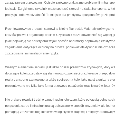
zarządzaniem przewozami. Opisuje zarówno praktyczne problemy firm transpo
logistyki. Dzięki temu czytelnik może spojrzeć szerzej na świat transportu, w 
precyzja i odpowiedzialność. To miejsce dla praktyków i pasjonatów, gdzie prakt
Ruch towarowy po drogach stanowi tu istotny filar treści. Materiały poświęcone t
kosztów paliwa i organizacji dostaw. Użytkownik może dowiedzieć się więcej, 
jakie pojawiają się bariery oraz w jaki sposób operatorzy poprawiają efektyw
zagadnienia dotyczące ochrony na drodze, ponieważ efektywność nie oznacza
z przepisami i minimalizowanie ryzyka.
Ważnym elementem serwisu jest także obszar przewozów szynowych, który w 
dotyczące kolei przedstawiają stan torów, rozwój sieci oraz kwestie przepust
realia transportu szynowego, a także spojrzeć na kolej jako na strategiczny el
prezentowane nie tylko jako forma przewozu pasażerów oraz towarów, lecz rów
Nie brakuje również treści o cargo i ruchu lotniczym, które pokazują pełne sp
połączenia cargo i infrastruktura są opisywane w sposób zrozumiały, ale jedno
pomagają zrozumieć rolę lotnictwa w logistyce w krajowej i międzynarodowej 