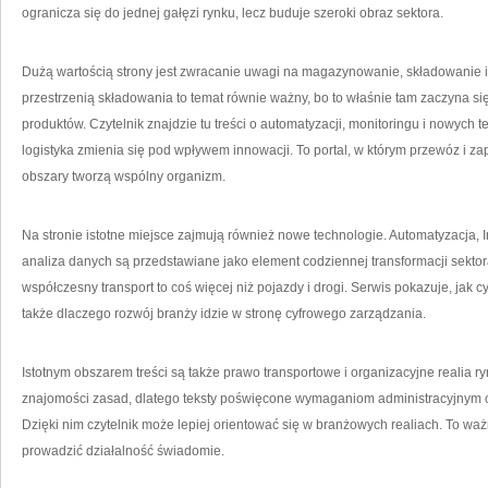
ogranicza się do jednej gałęzi rynku, lecz buduje szeroki obraz sektora.
Dużą wartością strony jest zwracanie uwagi na magazynowanie, składowanie 
przestrzenią składowania to temat równie ważny, bo to właśnie tam zaczyna 
produktów. Czytelnik znajdzie tu treści o automatyzacji, monitoringu i nowych 
logistyka zmienia się pod wpływem innowacji. To portal, w którym przewóz i za
obszary tworzą wspólny organizm.
Na stronie istotne miejsce zajmują również nowe technologie. Automatyzacja, 
analiza danych są przedstawiane jako element codziennej transformacji sektor
współczesny transport to coś więcej niż pojazdy i drogi. Serwis pokazuje, jak
także dlaczego rozwój branży idzie w stronę cyfrowego zarządzania.
Istotnym obszarem treści są także prawo transportowe i organizacyjne realia 
znajomości zasad, dlatego teksty poświęcone wymaganiom administracyjnym 
Dzięki nim czytelnik może lepiej orientować się w branżowych realiach. To waż
prowadzić działalność świadomie.