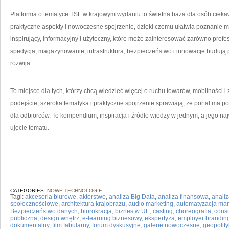
Platforma o tematyce TSL w krajowym wydaniu to świetna baza dla osób cieka
praktyczne aspekty i nowoczesne spojrzenie, dzięki czemu ułatwia poznanie 
inspirujący, informacyjny i użyteczny, które może zainteresować zarówno profesj
spedycja, magazynowanie, infrastruktura, bezpieczeństwo i innowacje budują p
rozwija.
To miejsce dla tych, którzy chcą wiedzieć więcej o ruchu towarów, mobilności
podejście, szeroka tematyka i praktyczne spojrzenie sprawiają, że portal ma 
dla odbiorców. To kompendium, inspiracja i źródło wiedzy w jednym, a jego naj
ujęcie tematu.
CATEGORIES:
NOWE TECHNOLOGIE
Tagi:
akcesoria biurowe
,
aktorstwo
,
analiza Big Data
,
analiza finansowa
,
analiz
społecznościowe
,
architektura krajobrazu
,
audio marketing
,
automatyzacja mar
Bezpieczeństwo danych
,
biurokracja
,
biznes w UE
,
casting
,
choreografia
,
consu
publiczna
,
design wnętrz
,
e-learning biznesowy
,
ekspertyza
,
employer brandin
dokumentalny
,
film fabularny
,
forum dyskusyjne
,
galerie nowoczesne
,
geopolit