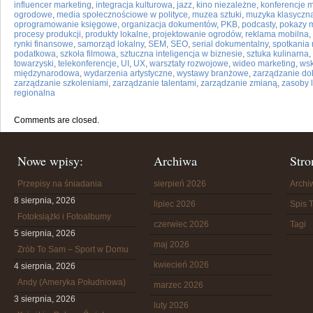
influencer marketing
,
integracja kulturowa
,
jazz
,
kino niezależne
,
konferencje 
ogrodowe
,
media społecznościowe w polityce
,
muzea sztuki
,
muzyka klasyczn
oprogramowanie księgowe
,
organizacja dokumentów
,
PKB
,
podcasty
,
pokazy 
procesy produkcji
,
produkty lokalne
,
projektowanie ogrodów
,
reklama mobilna
,
rynki finansowe
,
samorząd lokalny
,
SEM
,
SEO
,
serial dokumentalny
,
spotkania
podatkowa
,
szkoła filmowa
,
sztuczna inteligencja w biznesie
,
sztuka kulinarna
,
towarzyski
,
telekonferencje
,
UI
,
UX
,
warsztaty rozwojowe
,
wideo marketing
,
wsk
międzynarodowa
,
wydarzenia artystyczne
,
wystawy branżowe
,
zarządzanie d
zarządzanie szkoleniami
,
zarządzanie talentami
,
zarządzanie zmianą
,
zasoby 
regionalna
Comments are closed.
Nowe wpisy:
Archiwa
Stro
Przepisy na śniadania
sierpień 2026
Arch
8 sierpnia, 2026
lipiec 2026
Spis T
Fotoksiążki i Fotoalbumy
czerwiec 2026
Tagi
5 sierpnia, 2026
maj 2026
Zrób To Sam – Sport w Domu
kwiecień 2026
4 sierpnia, 2026
Andy (Ameryka Południowa)
marzec 2026
3 sierpnia, 2026
luty 2026