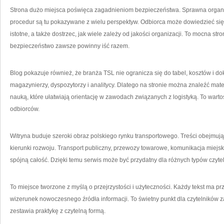
Strona dużo miejsca poświęca zagadnieniom bezpieczeństwa. Sprawna organi
procedur są tu pokazywane z wielu perspektyw. Odbiorca może dowiedzieć się
istotne, a także dostrzec, jak wiele zależy od jakości organizacji. To mocna str
bezpieczeństwo zawsze powinny iść razem.
Blog pokazuje również, że branża TSL nie ogranicza się do tabel, kosztów i do
magazynierzy, dyspozytorzy i analitycy. Dlatego na stronie można znaleźć ma
nauką, które ułatwiają orientację w zawodach związanych z logistyką. To wart
odbiorców.
Witryna buduje szeroki obraz polskiego rynku transportowego. Treści obejmują
kierunki rozwoju. Transport publiczny, przewozy towarowe, komunikacja miejska,
spójną całość. Dzięki temu serwis może być przydatny dla różnych typów czyte
To miejsce tworzone z myślą o przejrzystości i użyteczności. Każdy tekst ma p
wizerunek nowoczesnego źródła informacji. To świetny punkt dla czytelników
zestawia praktykę z czytelną formą.