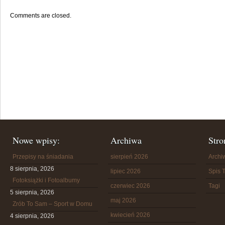
Comments are closed.
Nowe wpisy:
Archiwa
Stro
Przepisy na śniadania
sierpień 2026
Arch
8 sierpnia, 2026
lipiec 2026
Spis T
Fotoksiążki i Fotoalbumy
czerwiec 2026
Tagi
5 sierpnia, 2026
maj 2026
Zrób To Sam – Sport w Domu
kwiecień 2026
4 sierpnia, 2026