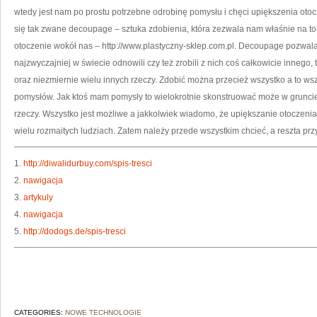
wtedy jest nam po prostu potrzebne odrobinę pomysłu i chęci upiększenia oto
się tak zwane decoupage – sztuka zdobienia, która zezwala nam właśnie na to,
otoczenie wokół nas – http://www.plastyczny-sklep.com.pl. Decoupage pozwala
najzwyczajniej w świecie odnowili czy też zrobili z nich coś całkowicie innego
oraz niezmiernie wielu innych rzeczy. Zdobić można przecież wszystko a to ws
pomysłów. Jak ktoś mam pomysły to wielokrotnie skonstruować może w grunci
rzeczy. Wszystko jest możliwe a jakkolwiek wiadomo, że upiększanie otoczenia 
wielu rozmaitych ludziach. Zatem należy przede wszystkim chcieć, a reszta prz
1.
http://diwalidurbuy.com/spis-tresci
2.
nawigacja
3.
artykuly
4.
nawigacja
5.
http://dodogs.de/spis-tresci
CATEGORIES:
NOWE TECHNOLOGIE