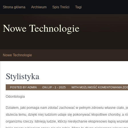
Strona główna
Archiwum
Spis Treści
Tagi
Nowe Technologie
Nowe Technologie
Stylistyka
STY
POSTED BY ADMIN
ON LIP - 1 - 2025
WITH
MOŻLIWOŚĆ KOMENTOWANIA
ZO
Odontologia
Działem, jaki pomaga nam zdołać zachować w pełnym zdrowiu własne ciało, je
stulecia temu, dzięki niej ludziom udaje się pokonywać kłopotliwe choroby, a
organizmu rzeczy. Istnieją ludzie, którzy niesłychanie ekspresowo łapią wszelak