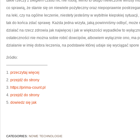
takie rzeczy z biegiem czasu nic nie robią. Mimo to długo nieleczone wirusy m
co sprawią, że stanie się on niewiele pożyteczny oraz niepoprawnie postrzeg
na leki, czy na ogólne leczenie, niestety jesteśmy w wybitnie kiepskiej sytuacj
tak do końca zdać sprawę. Każda jedna wizyta, jaką powinniśmy odbyć, moż
działać na rzecz zdrowia jak najwięcej i jak w większości wypadków to wyłącz
ostateczności nie można sobie robić dowcipów, albowiem wyłącznie ono, ma pr
działanie w imię dobra leczenia, na podstawie której udaje się wyciągać spore
źródło:
———————————
1.
przeczytaj więcej
2.
przejdź do strony
3.
https://prima-count.pl
4.
przejdź do strony
5.
dowiedz się jak
CATEGORIES:
NOWE TECHNOLOGIE