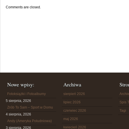
Comments are closed.
Nowe wpisy:
Archiwa
Stro
Fotoksiążki i Fotoalbumy
sierpień 2026
Arch
5 sierpnia, 2026
lipiec 2026
Spis T
Zrób To Sam – Sport w Domu
czerwiec 2026
Tagi
4 sierpnia, 2026
maj 2026
Andy (Ameryka Południowa)
kwiecień 2026
3 sierpnia, 2026