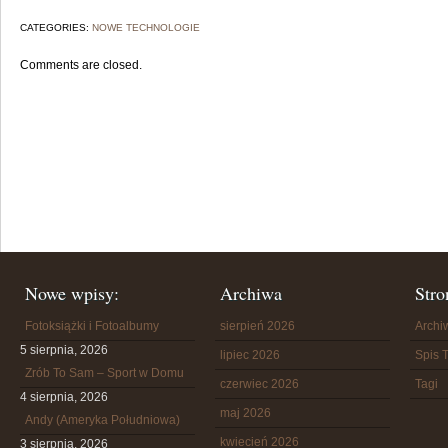
CATEGORIES:
NOWE TECHNOLOGIE
Comments are closed.
Nowe wpisy:
Archiwa
Stro
Fotoksiążki i Fotoalbumy
sierpień 2026
Arch
5 sierpnia, 2026
lipiec 2026
Spis T
Zrób To Sam – Sport w Domu
czerwiec 2026
Tagi
4 sierpnia, 2026
maj 2026
Andy (Ameryka Południowa)
kwiecień 2026
3 sierpnia, 2026