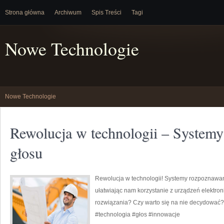
Strona główna
Archiwum
Spis Treści
Tagi
Nowe Technologie
Nowe Technologie
Rewolucja w technologii – System
głosu
Rewolucja w technologii! Systemy rozpoznawani
ułatwiając nam korzystanie z urządzeń elektroni
rozwiązania? Czy warto się na nie decydować?
#technologia #głos #innowacje