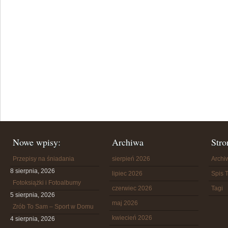
Nowe wpisy:
Archiwa
Stro
Przepisy na śniadania
sierpień 2026
Arch
8 sierpnia, 2026
lipiec 2026
Spis T
Fotoksiążki i Fotoalbumy
czerwiec 2026
Tagi
5 sierpnia, 2026
maj 2026
Zrób To Sam – Sport w Domu
kwiecień 2026
4 sierpnia, 2026