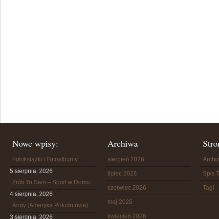
Nowe wpisy:
Archiwa
Stro
Fotoksiążki i Fotoalbumy
sierpień 2026
Arch
5 sierpnia, 2026
lipiec 2026
Spis T
Zrób To Sam – Sport w Domu
czerwiec 2026
Tagi
4 sierpnia, 2026
maj 2026
Andy (Ameryka Południowa)
kwiecień 2026
3 sierpnia, 2026