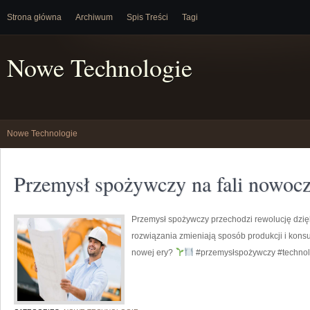
Strona główna
Archiwum
Spis Treści
Tagi
Nowe Technologie
Nowe Technologie
Przemysł spożywczy na fali nowocz
Przemysł spożywczy przechodzi rewolucję dzi
rozwiązania zmieniają sposób produkcji i kons
nowej ery?
#przemysłspożywczy #technol