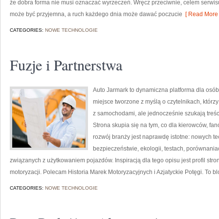
że dobra forma nie musi oznaczać wyrzeczeń. Wręcz przeciwnie, celem serwisu
może być przyjemna, a ruch każdego dnia może dawać poczucie
[ Read More 
CATEGORIES:
NOWE TECHNOLOGIE
Fuzje i Partnerstwa
Auto Jarmark to dynamiczna platforma dla osób
miejsce tworzone z myślą o czytelnikach, któr
z samochodami, ale jednocześnie szukają treśc
Strona skupia się na tym, co dla kierowców, f
rozwój branży jest naprawdę istotne: nowych t
bezpieczeństwie, ekologii, testach, porównani
związanych z użytkowaniem pojazdów. Inspiracją dla tego opisu jest profil stro
motoryzacji. Polecam Historia Marek Motoryzacyjnych i Azjatyckie Potęgi. To blo
CATEGORIES:
NOWE TECHNOLOGIE