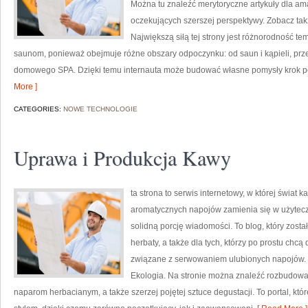
Można tu znaleźć merytoryczne artykuły dla ama
oczekujących szerszej perspektywy. Zobacz ta
Największą siłą tej strony jest różnorodność t
saunom, ponieważ obejmuje różne obszary odpoczynku: od saun i kąpieli, prz
domowego SPA. Dzięki temu internauta może budować własne pomysły krok po 
More ]
CATEGORIES:
NOWE TECHNOLOGIE
Uprawa i Produkcja Kawy
ta strona to serwis internetowy, w której świat 
aromatycznych napojów zamienia się w użyteczn
solidną porcję wiadomości. To blog, który został
herbaty, a także dla tych, którzy po prostu chcą
związane z serwowaniem ulubionych napojów. P
Ekologia. Na stronie można znaleźć rozbudow
naparom herbacianym, a także szerzej pojętej sztuce degustacji. To portal, kt