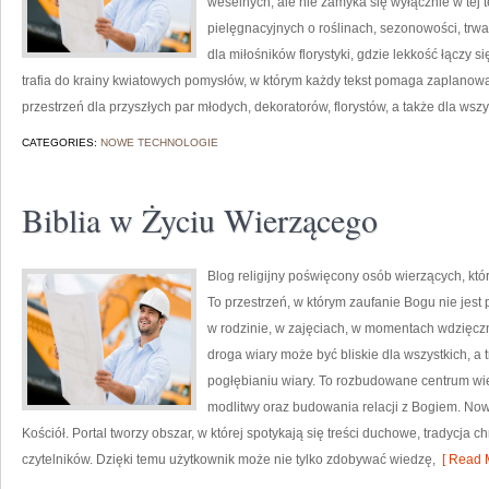
weselnych, ale nie zamyka się wyłącznie w tej 
pielęgnacyjnych o roślinach, sezonowości, trw
dla miłośników florystyki, gdzie lekkość łączy 
trafia do krainy kwiatowych pomysłów, w którym każdy tekst pomaga zaplano
przestrzeń dla przyszłych par młodych, dekoratorów, florystów, a także dla wszy
CATEGORIES:
NOWE TECHNOLOGIE
Biblia w Życiu Wierzącego
Blog religijny poświęcony osób wierzących, kt
To przestrzeń, w którym zaufanie Bogu nie jes
w rodzinie, w zajęciach, w momentach wdzięczn
droga wiary może być bliskie dla wszystkich, a
pogłębianiu wiary. To rozbudowane centrum wi
modlitwy oraz budowania relacji z Bogiem. Nowo
Kościół. Portal tworzy obszar, w której spotykają się treści duchowe, tradycja 
czytelników. Dzięki temu użytkownik może nie tylko zdobywać wiedzę,
[ Read M