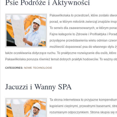
Psie Podróże i Aktywności
Pakawilkolaka to przestrzeń, które zostało stw
porad, w którym miłośnik zwierząt znajdzie ins
To serwis dla zaawansowanych, w którym poradn
Fajne kategorie to Zdrowie i Profilaktyka i Po
przystępne przedstawienia wielu odmian czwo
możliwość dopasować psa do własnego stylu ży
także oczekiwania dotyczące ruchu. To praktyczne rozwiązanie dla osób, któr
Pakawilkolaka porusza również temat dobrych praktyk hodowców. To ważny ob
CATEGORIES:
NOWE TECHNOLOGIE
Jacuzzi i Wanny SPA
Ta strona internetowa to przyjazne kompendium i
kąpielami cieplnymi, prywatnymi basenami, str
rozumianym odpoczynkiem. Strona skupia się