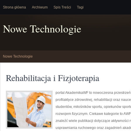
Strona główna
Archiwum
Spis Treści
Tagi
Nowe Technologie
Nowe Technologie
Rehabilitacja i Fizjoterapia
portal AkademikaWF to nowoczesna przestrzeń i
profilaktyce zdrowotnej, rehabilitacji oraz na
studentów, miłośników sportu, opiekunów spor
rozwojem fizycznym. Ciekawe kategorie to AWF i 
znaleźć wiele publikacji dotyczące aktywności ru
usprawniania ruchowego oraz zagadnień akadem