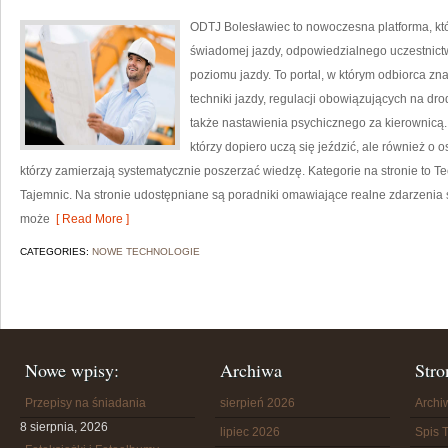
ODTJ Bolesławiec to nowoczesna platforma, kt
świadomej jazdy, odpowiedzialnego uczestnic
poziomu jazdy. To portal, w którym odbiorca z
techniki jazdy, regulacji obowiązujących na dr
także nastawienia psychicznego za kierownicą.
którzy dopiero uczą się jeździć, ale również o 
którzy zamierzają systematycznie poszerzać wiedzę. Kategorie na stronie to 
Tajemnic. Na stronie udostępniane są poradniki omawiające realne zdarzenia 
może
[ Read More ]
CATEGORIES:
NOWE TECHNOLOGIE
Nowe wpisy:
Archiwa
Stro
Przepisy na śniadania
sierpień 2026
Arch
8 sierpnia, 2026
lipiec 2026
Spis T