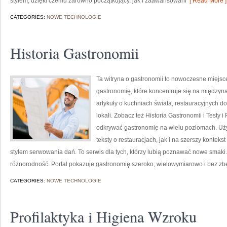
stylem, dzięki czemu zarówno początkujący, jak i zaawansowani
[ Read More ]
CATEGORIES:
NOWE TECHNOLOGIE
Historia Gastronomii
Ta witryna o gastronomii to nowoczesne miejs
gastronomię, które koncentruje się na międzyna
artykuły o kuchniach świata, restauracyjnych d
lokali. Zobacz też Historia Gastronomii i Testy 
odkrywać gastronomię na wielu poziomach. Uży
teksty o restauracjach, jak i na szerszy kontek
stylem serwowania dań. To serwis dla tych, którzy lubią poznawać nowe smaki. 
różnorodność. Portal pokazuje gastronomię szeroko, wielowymiarowo i bez z
CATEGORIES:
NOWE TECHNOLOGIE
Profilaktyka i Higiena Wzroku