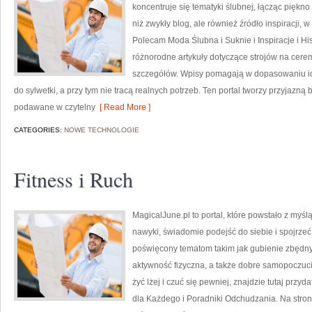
koncentruje się tematyki ślubnej, łącząc piękn
niż zwykły blog, ale również źródło inspiracji, w 
Polecam Moda Ślubna i Suknie i Inspiracje i Hist
różnorodne artykuły dotyczące strojów na cere
szczegółów. Wpisy pomagają w dopasowaniu ide
do sylwetki, a przy tym nie tracą realnych potrzeb. Ten portal tworzy przyjaz
podawane w czytelny
[ Read More ]
CATEGORIES:
NOWE TECHNOLOGIE
Fitness i Ruch
MagicalJune.pl to portal, które powstało z myś
nawyki, świadomie podejść do siebie i spojrzeć
poświęcony tematom takim jak gubienie zbędny
aktywność fizyczna, a także dobre samopoczucie.
żyć lżej i czuć się pewniej, znajdzie tutaj prz
dla Każdego i Poradniki Odchudzania. Na stroni