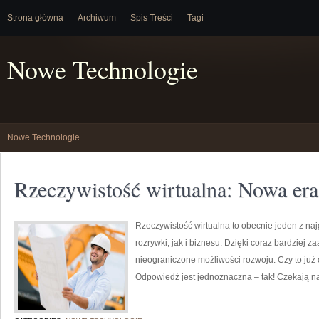
Strona główna
Archiwum
Spis Treści
Tagi
Nowe Technologie
Nowe Technologie
Rzeczywistość wirtualna: Nowa era
Rzeczywistość wirtualna to obecnie jeden z na
rozrywki, jak i biznesu. Dzięki coraz bardziej 
nieograniczone możliwości rozwoju. Czy to już
Odpowiedź jest jednoznaczna – tak! Czekają na