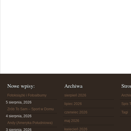
Nowe wpisy:
Archiwa
Stro
Fotoksiążki i Fotoalbumy
sierpień 2026
Arch
5 sierpnia, 2026
lipiec 2026
Spis T
Zrób To Sam – Sport w Domu
czerwiec 2026
Tagi
4 sierpnia, 2026
maj 2026
Andy (Ameryka Południowa)
kwiecień 2026
3 sierpnia, 2026