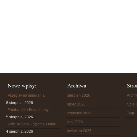
Nowe wpisy:
Archiwa
Stro
Przepisy na śniadania
sierpień 2026
Arch
8 sierpnia, 2026
lipiec 2026
Spis T
Fotoksiążki i Fotoalbumy
czerwiec 2026
Tagi
5 sierpnia, 2026
maj 2026
Zrób To Sam – Sport w Domu
kwiecień 2026
4 sierpnia, 2026