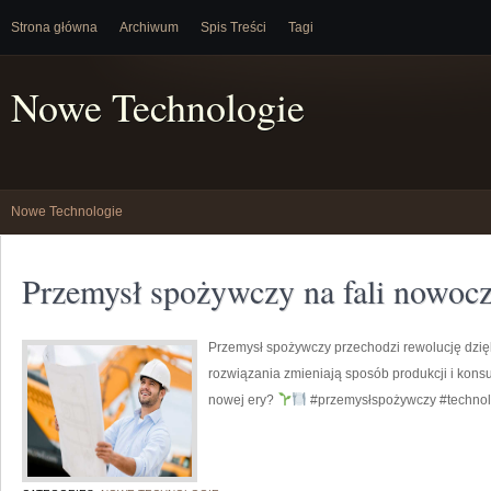
Strona główna
Archiwum
Spis Treści
Tagi
Nowe Technologie
Nowe Technologie
Przemysł spożywczy na fali nowocz
Przemysł spożywczy przechodzi rewolucję dzi
rozwiązania zmieniają sposób produkcji i kons
nowej ery?
#przemysłspożywczy #technol