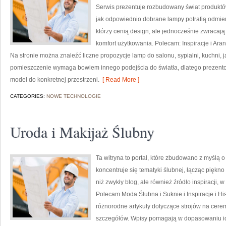
Serwis prezentuje rozbudowany świat produktó
jak odpowiednio dobrane lampy potrafią odmieni
którzy cenią design, ale jednocześnie zwracaj
komfort użytkowania. Polecam: Inspiracje i Ara
Na stronie można znaleźć liczne propozycje lamp do salonu, sypialni, kuchni, j
pomieszczenie wymaga bowiem innego podejścia do światła, dlatego prezent
model do konkretnej przestrzeni.
[ Read More ]
CATEGORIES:
NOWE TECHNOLOGIE
Uroda i Makijaż Ślubny
Ta witryna to portal, które zbudowano z myślą 
koncentruje się tematyki ślubnej, łącząc piękn
niż zwykły blog, ale również źródło inspiracji, w 
Polecam Moda Ślubna i Suknie i Inspiracje i Hist
różnorodne artykuły dotyczące strojów na cere
szczegółów. Wpisy pomagają w dopasowaniu ide