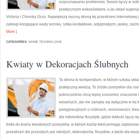
rozpoznawaniu problemów. Serwis łączy w sobi
praktycznymi wskazówkami, a jej układ sugeruje
Victoria i Choroby Oczu. Największą mocną stroną tej przestrzeni internetowej
zabiegi korygujące wady wzroku, szkła kontaktowe, astygmatyzm, jaskrę, zaćm
More ]
CATEGORIES:
NOWE TECHNOLOGIE
Kwiaty w Dekoracjach Ślubnych
Ta strona to kompendium, w którym sztuka ukła
praktyczną wiedzą. To źródło pomysłów dla osó
jednocześnie chcą lepiej zrozumieć znaczenie 
weselnych, ale nie zamyka się wyłącznie w tej 
pielęgnacyjnych o roślinach, sezonowości, trw
dla miłośników florystyki, gdzie lekkość łączy 
trafia do krainy kwiatowych pomysłów, w którym każdy tekst pomaga zaplano
przestrzeń dla przyszłych par młodych, dekoratorów, florystów, a także dla wszy