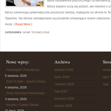
także nastawienia psychicznego za kierownicą.
którzy dopiero uczą się jeździć, ale również o 
którzy zamierzają systematycznie poszerzać wiedzę. Kategorie na stronie to 
Tajemnic. Na stronie udostępniane są poradniki omawiające realne zdarzenia 
może
[ Read More ]
CATEGORIES:
NOWE TECHNOLOGIE
Nowe wpisy:
Archiwa
Stro
Fotoksiążki i Fotoalbumy
sierpień 2026
Arch
5 sierpnia, 2026
lipiec 2026
Spis T
Zrób To Sam – Sport w Domu
czerwiec 2026
Tagi
4 sierpnia, 2026
maj 2026
Andy (Ameryka Południowa)
kwiecień 2026
3 sierpnia, 2026
Książki z Całego Świata
marzec 2026
31 lipca, 2026