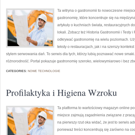
Ta witryna o gastronomii to nowoczesne miejs
gastronomię, które koncentruje się na międzyna
artykuły o kuchniach świata, restauracyjnych d
lokali. Zobacz też Historia Gastronomii i Testy 
odkrywać gastronomię na wielu poziomach. Uży
teksty o restauracjach, jak i na szerszy kontek
stylem serwowania dań. To serwis dla tych, którzy lubią poznawać nowe smaki. 
różnorodność. Portal pokazuje gastronomię szeroko, wielowymiarowo i bez z
CATEGORIES:
NOWE TECHNOLOGIE
Profilaktyka i Higiena Wzroku
Ta platforma to wartościowy magazyn online po
miejsce zajmują zagadnienia związane z pracą l
na pierwszy rzut oka widać, że jest to serwis 
ponieważ treści koncentrują się zarówno na co