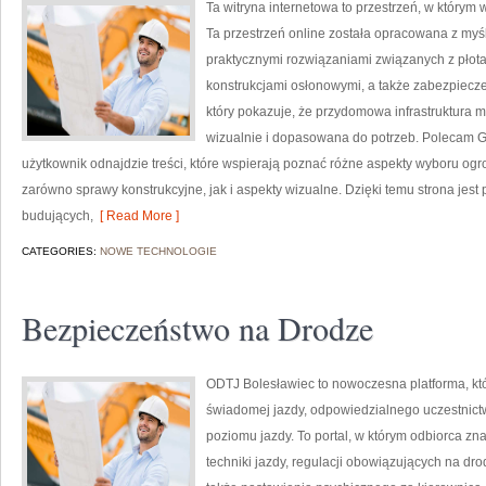
Ta witryna internetowa to przestrzeń, w którym w
Ta przestrzeń online została opracowana z my
praktycznymi rozwiązaniami związanych z płot
konstrukcjami osłonowymi, a także zabezpiecze
który pokazuje, że przydomowa infrastruktura 
wizualnie i dopasowana do potrzeb. Polecam Gar
użytkownik odnajdzie treści, które wspierają poznać różne aspekty wyboru ogr
zarówno sprawy konstrukcyjne, jak i aspekty wizualne. Dzięki temu strona jest
budujących,
[ Read More ]
CATEGORIES:
NOWE TECHNOLOGIE
Bezpieczeństwo na Drodze
ODTJ Bolesławiec to nowoczesna platforma, kt
świadomej jazdy, odpowiedzialnego uczestnic
poziomu jazdy. To portal, w którym odbiorca z
techniki jazdy, regulacji obowiązujących na dr