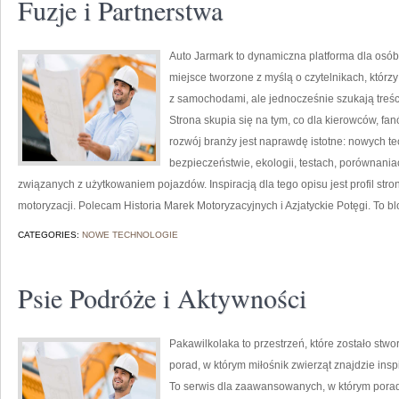
Fuzje i Partnerstwa
Auto Jarmark to dynamiczna platforma dla osób
miejsce tworzone z myślą o czytelnikach, któr
z samochodami, ale jednocześnie szukają treśc
Strona skupia się na tym, co dla kierowców, f
rozwój branży jest naprawdę istotne: nowych t
bezpieczeństwie, ekologii, testach, porównani
związanych z użytkowaniem pojazdów. Inspiracją dla tego opisu jest profil stro
motoryzacji. Polecam Historia Marek Motoryzacyjnych i Azjatyckie Potęgi. To blo
CATEGORIES:
NOWE TECHNOLOGIE
Psie Podróże i Aktywności
Pakawilkolaka to przestrzeń, które zostało stw
porad, w którym miłośnik zwierząt znajdzie ins
To serwis dla zaawansowanych, w którym poradn