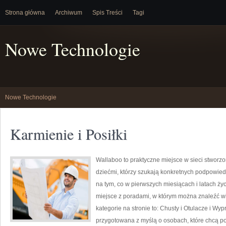
Strona główna
Archiwum
Spis Treści
Tagi
Nowe Technologie
Nowe Technologie
Karmienie i Posiłki
Wallaboo to praktyczne miejsce w sieci stworz
dziećmi, którzy szukają konkretnych podpowied
na tym, co w pierwszych miesiącach i latach ży
miejsce z poradami, w którym można znaleźć 
kategorie na stronie to: Chusty i Otulacze i Wy
przygotowana z myślą o osobach, które chcą 