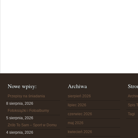
Nowe wpisy:
Archiwa
Stro
Przepisy na śniadania
sierpień 2026
Arch
8 sierpnia, 2026
lipiec 2026
Spis T
Fotoksiążki i Fotoalbumy
czerwiec 2026
Tagi
5 sierpnia, 2026
maj 2026
Zrób To Sam – Sport w Domu
kwiecień 2026
4 sierpnia, 2026