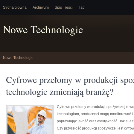
Strona główna
Archiwum
Spis Treści
Tagi
Nowe Technologie
Nowe Technologie
Cyfrowe przełomy w produkcji spo
technologie zmieniają branżę?
Cyfrowe przełomy w produkcji spożywczej rewo
technologiom, producenci mogą monitorować i 
poprawiając jakość oraz efektywność. Jakie je
Czy przyszłość produkcji spożywczej jest cyfr