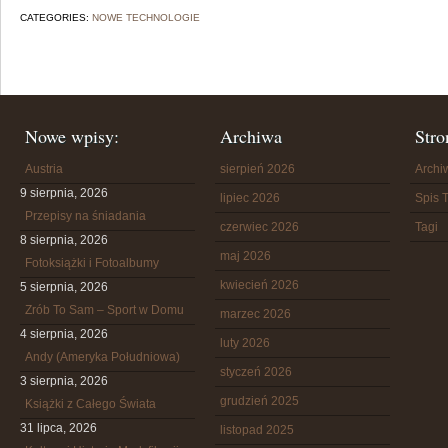
CATEGORIES:
NOWE TECHNOLOGIE
Nowe wpisy:
Archiwa
Stro
Austria
sierpień 2026
Arch
9 sierpnia, 2026
lipiec 2026
Spis T
Przepisy na śniadania
czerwiec 2026
Tagi
8 sierpnia, 2026
maj 2026
Fotoksiążki i Fotoalbumy
kwiecień 2026
5 sierpnia, 2026
Zrób To Sam – Sport w Domu
marzec 2026
4 sierpnia, 2026
luty 2026
Andy (Ameryka Południowa)
styczeń 2026
3 sierpnia, 2026
grudzień 2025
Książki z Całego Świata
31 lipca, 2026
listopad 2025