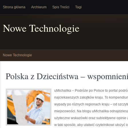
Strona główna
Archiwum
Spis Treści
Tagi
Nowe Technologie
Nowe Technologie
Polska z Dzieciństwa – wspomnien
uMichalika – Podróże po Polsce to portal podró
najciekawszych zakątków kraju. To kompendium,
wypady po różnych regionach kraju – od szczytó
miejscowości. Na blogu uMichalika odnajdzies
użyteczne wskazówki oraz subiektywne opinie z
w taki sposób, aby ułatwić czytelnikowi ułożyć 