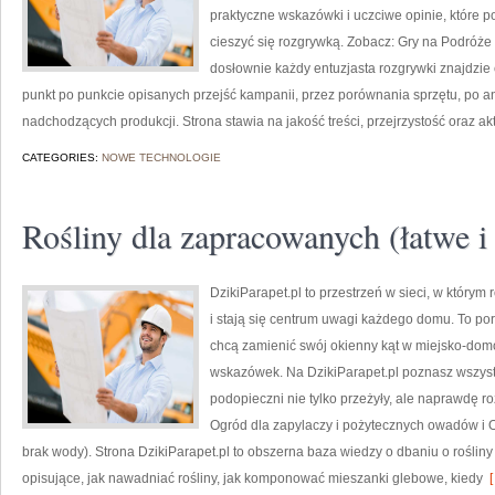
praktyczne wskazówki i uczciwe opinie, które 
cieszyć się rozgrywką. Zobacz: Gry na Podróże
dosłownie każdy entuzjasta rozgrywki znajdzie 
punkt po punkcie opisanych przejść kampanii, przez porównania sprzętu, po a
nadchodzących produkcji. Strona stawia na jakość treści, przejrzystość oraz ak
CATEGORIES:
NOWE TECHNOLOGIE
Rośliny dla zapracowanych (łatwe i
DzikiParapet.pl to przestrzeń w sieci, w który
i stają się centrum uwagi każdego domu. To port
chcą zamienić swój okienny kąt w miejsko-dom
wskazówek. Na DzikiParapet.pl poznasz wszystk
podopieczni nie tylko przeżyły, ale naprawdę 
Ogród dla zapylaczy i pożytecznych owadów i O
brak wody). Strona DzikiParapet.pl to obszerna baza wiedzy o dbaniu o rośliny
opisujące, jak nawadniać rośliny, jak komponować mieszanki glebowe, kiedy
[