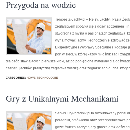
Przygoda na wodzie
Tempesta-Jachty.pl – Rejsy, Jachty i Pasja Żegl
żeglarstwem spotyka się z doświadczeniem i ins
stworzona z myślą o pasjonatach żeglarstwa, k
wynajmować jachty i jednocześnie szlifować że
Ekspedycyjne i Wyprawy Specjalne i Rodzaje je
port w sieci, w której każdy miłośnik żagli znajd
dla osób stawiających pierwsze kroki, aż po pogłębione materiały dla doświad
czarteru jachtów, praktyczną żeglarską wiedzę oraz żeglarskiego ducha, który
CATEGORIES:
NOWE TECHNOLOGIE
Gry z Unikalnymi Mechanikami
Serwis GryPoradnik.pl to rozbudowany portal dl
poradniki, omówienia oraz przedpremierowe prez
gdzie świeżo zaczynający gracze oraz doświad