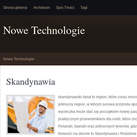
Strona główna
Archiwum
Spis Treści
Tagi
Nowe Technologie
Nowe Technologie
Skandynawia
skandynawski świat to region, które coraz moc
północny region, w którym surowa przyroda sp
wycieczka może stać się początkiem nowej pasji
praktycznym przewodnikiem dla osób, które chc
Finlandii, Islandii oraz północnych terenów, gdz
Nowości na stronie to Skandynawia i Rodzinne P