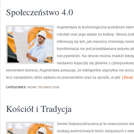
Społeczeństwo 4.0
Augmentyka to technologiczna przestrzeń inter
robotyki oraz jego wpływ na kulturę. Strona zos
interesują się tym, jak maszyny zmieniają nasze
transformacja nie jest przedstawiana jedynie ja
rzeczywistości. Na stronie można znaleźć teks
niedawno kojarzyły się głównie z cyberpunkowym
elementem biznesu. Augmentyka pokazuje, że inteligentne algorytmy nie jest ju
lecz narzędziem, które wpływa na pracowników oraz na sposób, w jaki
[ Read 
CATEGORIES:
NOWE TECHNOLOGIE
Kościół i Tradycja
Serwis NajlepszeKazania.pl to nowoczesne mie
szukają wartościowych treści związanych z w