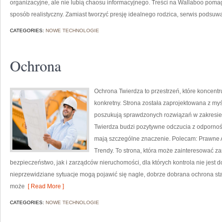
organizacyjne, ale nie lubią chaosu informacyjnego. Treści na Wallaboo poma
sposób realistyczny. Zamiast tworzyć presję idealnego rodzica, serwis podsuw
CATEGORIES:
NOWE TECHNOLOGIE
Ochrona
Ochrona Twierdza to przestrzeń, które koncent
konkretny. Strona została zaprojektowana z myśl
poszukują sprawdzonych rozwiązań w zakresie
Twierdza budzi pozytywne odczucia z odpornośc
mają szczególne znaczenie. Polecam: Prawne A
Trendy. To strona, która może zainteresować 
bezpieczeństwo, jak i zarządców nieruchomości, dla których kontrola nie jest d
nieprzewidziane sytuacje mogą pojawić się nagle, dobrze dobrana ochrona sta
może
[ Read More ]
CATEGORIES:
NOWE TECHNOLOGIE