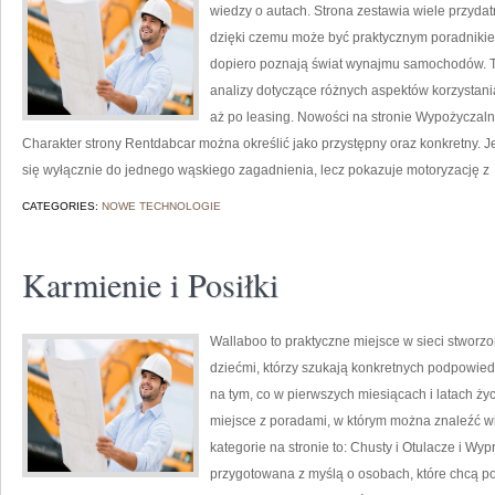
wiedzy o autach. Strona zestawia wiele przyd
dzięki czemu może być praktycznym poradnikiem 
dopiero poznają świat wynajmu samochodów. To
analizy dotyczące różnych aspektów korzystan
aż po leasing. Nowości na stronie Wypożyczal
Charakter strony Rentdabcar można określić jako przystępny oraz konkretny. Jej
się wyłącznie do jednego wąskiego zagadnienia, lecz pokazuje motoryzację z
CATEGORIES:
NOWE TECHNOLOGIE
Karmienie i Posiłki
Wallaboo to praktyczne miejsce w sieci stworz
dziećmi, którzy szukają konkretnych podpowied
na tym, co w pierwszych miesiącach i latach ży
miejsce z poradami, w którym można znaleźć 
kategorie na stronie to: Chusty i Otulacze i Wy
przygotowana z myślą o osobach, które chcą 