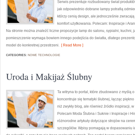
Serwis prezentuje rozbudowany świat produktó
jak odpowiednio dobrane lampy potrafią odmieni
którzy cenią design, ale jednocześnie zwracaj
komfort użytkowania. Polecam: Inspiracje i Ara
Na stronie można znaleźć liczne propozycje lamp do salonu, sypialni, kuchni, j
pomieszczenie wymaga bowiem innego podejścia do światła, dlatego prezent
model do konkretnej przestrzeni.
[ Read More ]
CATEGORIES:
NOWE TECHNOLOGIE
Uroda i Makijaż Ślubny
Ta witryna to portal, które zbudowano z myślą 
koncentruje się tematyki ślubnej, łącząc piękn
niż zwykły blog, ale również źródło inspiracji, w 
Polecam Moda Ślubna i Suknie i Inspiracje i Hist
różnorodne artykuły dotyczące strojów na cere
szczegółów. Wpisy pomagają w dopasowaniu ide