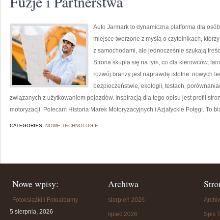
Fuzje i Partnerstwa
Auto Jarmark to dynamiczna platforma dla osób
miejsce tworzone z myślą o czytelnikach, któr
z samochodami, ale jednocześnie szukają treśc
Strona skupia się na tym, co dla kierowców, f
rozwój branży jest naprawdę istotne: nowych t
bezpieczeństwie, ekologii, testach, porównani
związanych z użytkowaniem pojazdów. Inspiracją dla tego opisu jest profil stro
motoryzacji. Polecam Historia Marek Motoryzacyjnych i Azjatyckie Potęgi. To blo
CATEGORIES:
NOWE TECHNOLOGIE
Nowe wpisy:
Archiwa
Stro
Fotoksiążki i Fotoalbumy
sierpień 2026
Arch
5 sierpnia, 2026
lipiec 2026
Spis T