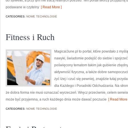
do sylwetki, a przy tym nie tracą realnych potrzeb. Ten portal tworzy przyjaz
podawane w czytelny
[ Read More ]
CATEGORIES:
NOWE TECHNOLOGIE
Fitness i Ruch
MagicalJune.pl to portal, które powstało z myś
nawyki, świadomie podejść do siebie i spojrzeć
poświęcony tematom takim jak gubienie zbędny
aktywność fizyczna, a także dobre samopoczucie.
żyć lżej i czuć się pewniej, znajdzie tutaj prz
dla Każdego i Poradniki Odchudzania. Na stroni
że dobra forma nie musi oznaczać wyrzeczeń. Wręcz przeciwnie, celem serwisu
może być przyjemna, a ruch każdego dnia może dawać poczucie
[ Read More 
CATEGORIES:
NOWE TECHNOLOGIE