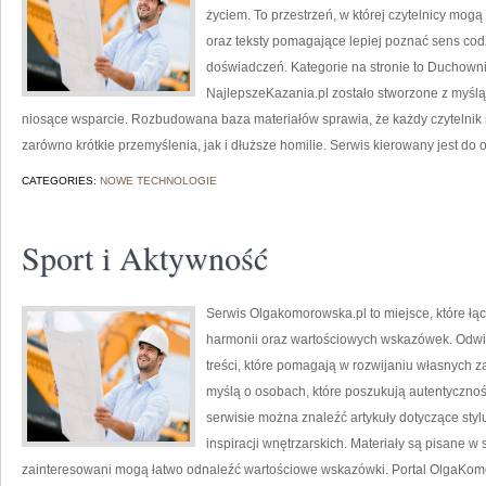
życiem. To przestrzeń, w której czytelnicy mog
oraz teksty pomagające lepiej poznać sens co
doświadczeń. Kategorie na stronie to Duchowni i
NajlepszeKazania.pl zostało stworzone z myślą 
niosące wsparcie. Rozbudowana baza materiałów sprawia, że każdy czytelnik
zarówno krótkie przemyślenia, jak i dłuższe homilie. Serwis kierowany jest do
CATEGORIES:
NOWE TECHNOLOGIE
Sport i Aktywność
Serwis Olgakomorowska.pl to miejsce, które łąc
harmonii oraz wartościowych wskazówek. Odwi
treści, które pomagają w rozwijaniu własnych 
myślą o osobach, które poszukują autentycznoś
serwisie można znaleźć artykuły dotyczące stylu
inspiracji wnętrzarskich. Materiały są pisane w
zainteresowani mogą łatwo odnaleźć wartościowe wskazówki. Portal OlgaKom