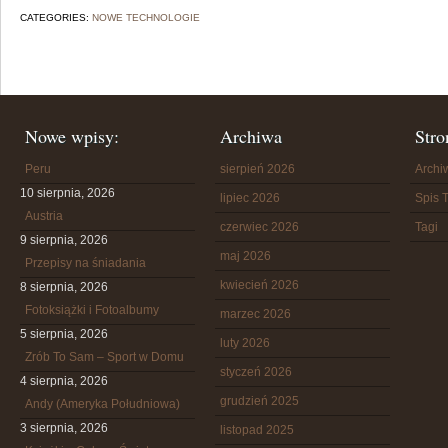
CATEGORIES:
NOWE TECHNOLOGIE
Nowe wpisy:
Archiwa
Stro
Peru
sierpień 2026
Arch
10 sierpnia, 2026
lipiec 2026
Spis T
Austria
czerwiec 2026
Tagi
9 sierpnia, 2026
maj 2026
Przepisy na śniadania
kwiecień 2026
8 sierpnia, 2026
Fotoksiążki i Fotoalbumy
marzec 2026
5 sierpnia, 2026
luty 2026
Zrób To Sam – Sport w Domu
styczeń 2026
4 sierpnia, 2026
grudzień 2025
Andy (Ameryka Południowa)
3 sierpnia, 2026
listopad 2025