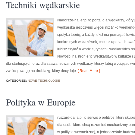
Techniki wędkarskie
Nadorsze-haller.pl to portal dla wędkarzy, któr
wędkarska jest czymś więcej niż tylko weekend
spotyka teorię, a każdy tekst ma pomagać łowić 
konkretnych wskazówek, chcesz uporządkować s
lubisz czytać o wodzie, rybach i wędkarskich re
Nowości na stronie to Wędkarstwo w kulturze i 
dla startujących oraz dla zaawansowanych wędkarzy, którzy lubią wyciągać wni
zwrócą uwagę na drobiazg, który decyduje
[ Read More ]
CATEGORIES:
NOWE TECHNOLOGIE
Polityka w Europie
ryszard-galla.pl to serwis o polityce, który skup
dla osób, które chcą rozumieć mechanizmy pań
w polityce wewnętrznej, a jednocześnie budowa