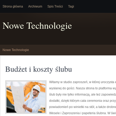
Strona główna
Archiwum
Spis Treści
Tagi
Nowe Technologie
Nowe Technologie
Budżet i koszty ślubu
Witamy w studio zaproszeń, w której uroczysta
wysłanej do gości. Nasza strona to platforma w
ślub były nie tylko informacją, ale też zapowied
dodatki, dzięki którym cała ceremonia oraz przyj
powiadomień po winietki na stół, a także drobne
Wesele i Zaproszenia i papeteria ślubna. W świec