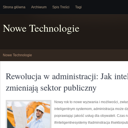
Strona główna
Archiwum
Spis Treści
Tagi
Nowe Technologie
Nowe Technologie
Rewolucja w administracji: Jak inte
zmieniają sektor publiczny
Nowy rok to nowe wyzwania i możliwości, zwłas
inteligentnym systemom, administracja może dzi
poprawiając jakość usług dla obywateli. Czas n
#inteligentnesystemy #adminstracja #sektorpub