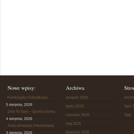
Nowe wpisy:
Archiwa
Stro
Fotoksiążki i Fotoalbumy
sierpień 2026
Arch
5 sierpnia, 2026
lipiec 2026
Spis T
Zrób To Sam – Sport w Domu
czerwiec 2026
Tagi
4 sierpnia, 2026
maj 2026
Andy (Ameryka Południowa)
kwiecień 2026
3 sierpnia, 2026