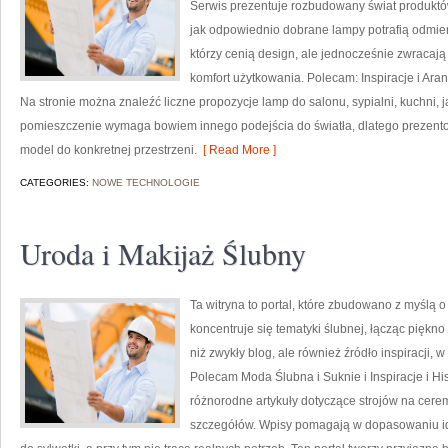
Serwis prezentuje rozbudowany świat produktó
jak odpowiednio dobrane lampy potrafią odmieni
którzy cenią design, ale jednocześnie zwracaj
komfort użytkowania. Polecam: Inspiracje i Ara
Na stronie można znaleźć liczne propozycje lamp do salonu, sypialni, kuchni, j
pomieszczenie wymaga bowiem innego podejścia do światła, dlatego prezent
model do konkretnej przestrzeni.
[ Read More ]
CATEGORIES:
NOWE TECHNOLOGIE
Uroda i Makijaż Ślubny
Ta witryna to portal, które zbudowano z myślą 
koncentruje się tematyki ślubnej, łącząc piękn
niż zwykły blog, ale również źródło inspiracji, w 
Polecam Moda Ślubna i Suknie i Inspiracje i Hist
różnorodne artykuły dotyczące strojów na cere
szczegółów. Wpisy pomagają w dopasowaniu ide