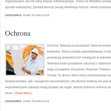
organizacyjne, ale nie lubią chaosu informacyjnego. Treści na Wallaboo poma
sposób realistyczny. Zamiast tworzyć presję idealnego rodzica, serwis podsuw
CATEGORIES:
NOWE TECHNOLOGIE
Ochrona
Ochrona Twierdza to przestrzeń, które koncent
konkretny. Strona została zaprojektowana z myśl
poszukują sprawdzonych rozwiązań w zakresie
Twierdza budzi pozytywne odczucia z odpornośc
mają szczególne znaczenie. Polecam: Prawne A
Trendy. To strona, która może zainteresować 
bezpieczeństwo, jak i zarządców nieruchomości, dla których kontrola nie jest d
nieprzewidziane sytuacje mogą pojawić się nagle, dobrze dobrana ochrona sta
może
[ Read More ]
CATEGORIES:
NOWE TECHNOLOGIE