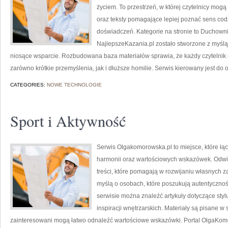
życiem. To przestrzeń, w której czytelnicy mog
oraz teksty pomagające lepiej poznać sens co
doświadczeń. Kategorie na stronie to Duchowni i
NajlepszeKazania.pl zostało stworzone z myślą 
niosące wsparcie. Rozbudowana baza materiałów sprawia, że każdy czytelnik
zarówno krótkie przemyślenia, jak i dłuższe homilie. Serwis kierowany jest do
CATEGORIES:
NOWE TECHNOLOGIE
Sport i Aktywność
Serwis Olgakomorowska.pl to miejsce, które łąc
harmonii oraz wartościowych wskazówek. Odwi
treści, które pomagają w rozwijaniu własnych 
myślą o osobach, które poszukują autentycznoś
serwisie można znaleźć artykuły dotyczące stylu
inspiracji wnętrzarskich. Materiały są pisane w
zainteresowani mogą łatwo odnaleźć wartościowe wskazówki. Portal OlgaKom