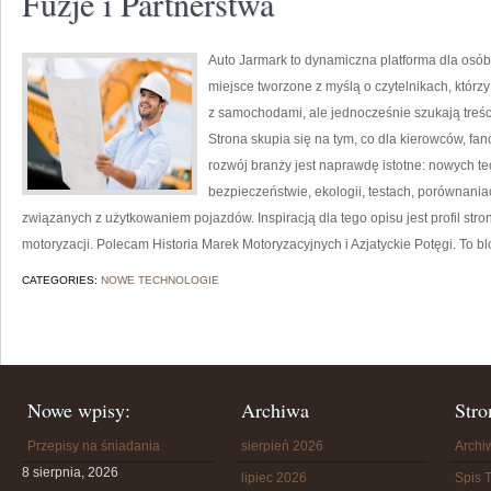
Fuzje i Partnerstwa
Auto Jarmark to dynamiczna platforma dla osób
miejsce tworzone z myślą o czytelnikach, któr
z samochodami, ale jednocześnie szukają treśc
Strona skupia się na tym, co dla kierowców, f
rozwój branży jest naprawdę istotne: nowych t
bezpieczeństwie, ekologii, testach, porównani
związanych z użytkowaniem pojazdów. Inspiracją dla tego opisu jest profil stro
motoryzacji. Polecam Historia Marek Motoryzacyjnych i Azjatyckie Potęgi. To blo
CATEGORIES:
NOWE TECHNOLOGIE
Nowe wpisy:
Archiwa
Stro
Przepisy na śniadania
sierpień 2026
Arch
8 sierpnia, 2026
lipiec 2026
Spis T