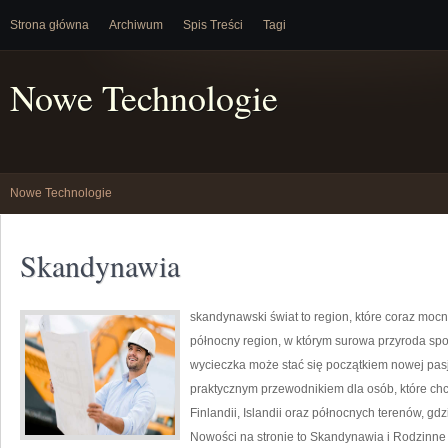
Strona główna
Archiwum
Spis Treści
Tagi
Nowe Technologie
Nowe Technologie
Skandynawia
skandynawski świat to region, które coraz moc
północny region, w którym surowa przyroda sp
wycieczka może stać się początkiem nowej pasji
praktycznym przewodnikiem dla osób, które chc
Finlandii, Islandii oraz północnych terenów, gdz
Nowości na stronie to Skandynawia i Rodzinne P