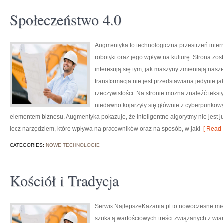
Społeczeństwo 4.0
Augmentyka to technologiczna przestrzeń inter
robotyki oraz jego wpływ na kulturę. Strona zos
interesują się tym, jak maszyny zmieniają nasze
transformacja nie jest przedstawiana jedynie ja
rzeczywistości. Na stronie można znaleźć teks
niedawno kojarzyły się głównie z cyberpunkowym
elementem biznesu. Augmentyka pokazuje, że inteligentne algorytmy nie jest ju
lecz narzędziem, które wpływa na pracowników oraz na sposób, w jaki
[ Read 
CATEGORIES:
NOWE TECHNOLOGIE
Kościół i Tradycja
Serwis NajlepszeKazania.pl to nowoczesne mie
szukają wartościowych treści związanych z w