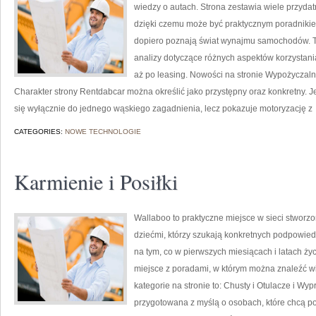
wiedzy o autach. Strona zestawia wiele przyd
dzięki czemu może być praktycznym poradnikiem 
dopiero poznają świat wynajmu samochodów. To
analizy dotyczące różnych aspektów korzystan
aż po leasing. Nowości na stronie Wypożyczal
Charakter strony Rentdabcar można określić jako przystępny oraz konkretny. Jej
się wyłącznie do jednego wąskiego zagadnienia, lecz pokazuje motoryzację z
CATEGORIES:
NOWE TECHNOLOGIE
Karmienie i Posiłki
Wallaboo to praktyczne miejsce w sieci stworz
dziećmi, którzy szukają konkretnych podpowied
na tym, co w pierwszych miesiącach i latach ży
miejsce z poradami, w którym można znaleźć 
kategorie na stronie to: Chusty i Otulacze i Wy
przygotowana z myślą o osobach, które chcą 