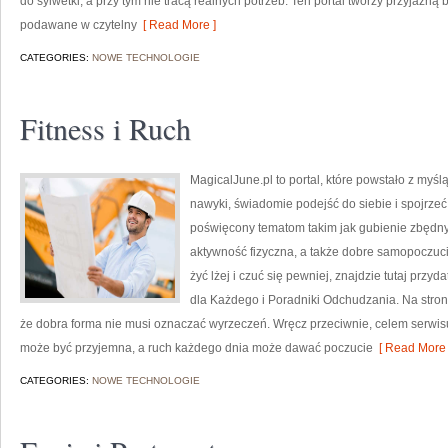
do sylwetki, a przy tym nie tracą realnych potrzeb. Ten portal tworzy przyjaz
podawane w czytelny
[ Read More ]
CATEGORIES:
NOWE TECHNOLOGIE
Fitness i Ruch
MagicalJune.pl to portal, które powstało z myś
nawyki, świadomie podejść do siebie i spojrzeć
poświęcony tematom takim jak gubienie zbędny
aktywność fizyczna, a także dobre samopoczucie.
żyć lżej i czuć się pewniej, znajdzie tutaj prz
dla Każdego i Poradniki Odchudzania. Na stroni
że dobra forma nie musi oznaczać wyrzeczeń. Wręcz przeciwnie, celem serwisu
może być przyjemna, a ruch każdego dnia może dawać poczucie
[ Read More 
CATEGORIES:
NOWE TECHNOLOGIE