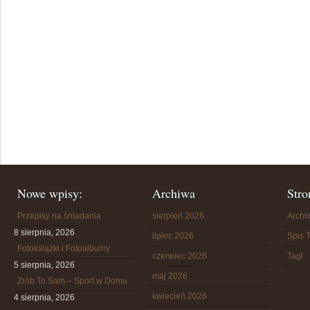
Nowe wpisy:
Archiwa
Stro
Przepisy na śniadania
sierpień 2026
Arch
8 sierpnia, 2026
lipiec 2026
Spis T
Fotoksiążki i Fotoalbumy
czerwiec 2026
Tagi
5 sierpnia, 2026
maj 2026
Zrób To Sam – Sport w Domu
kwiecień 2026
4 sierpnia, 2026