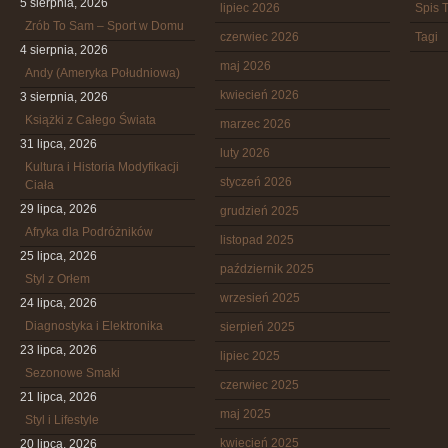
5 sierpnia, 2026
lipiec 2026
Spis T
Zrób To Sam – Sport w Domu
czerwiec 2026
Tagi
4 sierpnia, 2026
maj 2026
Andy (Ameryka Południowa)
kwiecień 2026
3 sierpnia, 2026
Książki z Całego Świata
marzec 2026
31 lipca, 2026
luty 2026
Kultura i Historia Modyfikacji
styczeń 2026
Ciała
29 lipca, 2026
grudzień 2025
Afryka dla Podróżników
listopad 2025
25 lipca, 2026
październik 2025
Styl z Orłem
wrzesień 2025
24 lipca, 2026
Diagnostyka i Elektronika
sierpień 2025
23 lipca, 2026
lipiec 2025
Sezonowe Smaki
czerwiec 2025
21 lipca, 2026
maj 2025
Styl i Lifestyle
kwiecień 2025
20 lipca, 2026