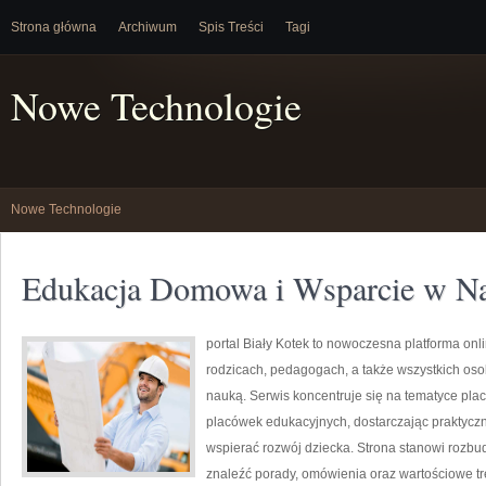
Strona główna
Archiwum
Spis Treści
Tagi
Nowe Technologie
Nowe Technologie
Edukacja Domowa i Wsparcie w N
portal Biały Kotek to nowoczesna platforma onl
rodzicach, pedagogach, a także wszystkich o
nauką. Serwis koncentruje się na tematyce pla
placówek edukacyjnych, dostarczając praktyczn
wspierać rozwój dziecka. Strona stanowi rozbu
znaleźć porady, omówienia oraz wartościowe t