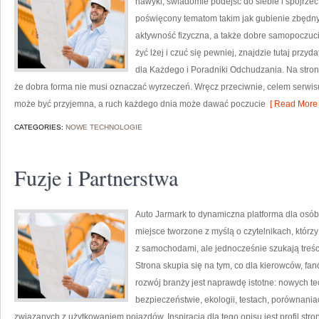
nawyki, świadomie podejść do siebie i spojrzeć
poświęcony tematom takim jak gubienie zbędny
aktywność fizyczna, a także dobre samopoczucie.
żyć lżej i czuć się pewniej, znajdzie tutaj prz
dla Każdego i Poradniki Odchudzania. Na stroni
że dobra forma nie musi oznaczać wyrzeczeń. Wręcz przeciwnie, celem serwisu
może być przyjemna, a ruch każdego dnia może dawać poczucie
[ Read More 
CATEGORIES:
NOWE TECHNOLOGIE
Fuzje i Partnerstwa
Auto Jarmark to dynamiczna platforma dla osób
miejsce tworzone z myślą o czytelnikach, któr
z samochodami, ale jednocześnie szukają treśc
Strona skupia się na tym, co dla kierowców, f
rozwój branży jest naprawdę istotne: nowych t
bezpieczeństwie, ekologii, testach, porównani
związanych z użytkowaniem pojazdów. Inspiracją dla tego opisu jest profil stro