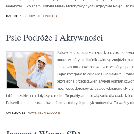
motoryzacji. Polecam Historia Marek Motoryzacyjnych i Azjatyckie Potęgi. To blo
CATEGORIES:
NOWE TECHNOLOGIE
Psie Podróże i Aktywności
Pakawilkolaka to przestrzeń, które zostało stw
porad, w którym miłośnik zwierząt znajdzie ins
To serwis dla zaawansowanych, w którym poradn
Fajne kategorie to Zdrowie i Profilaktyka i Po
przystępne przedstawienia wielu odmian czwo
możliwość dopasować psa do własnego stylu ży
także oczekiwania dotyczące ruchu. To praktyczne rozwiązanie dla osób, któr
Pakawilkolaka porusza również temat dobrych praktyk hodowców. To ważny ob
CATEGORIES:
NOWE TECHNOLOGIE
Jacuzzi i Wanny SPA