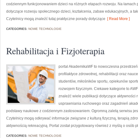
codziennym funkcjonowaniem dzieci na różnych etapach rozwoju. Na łamach p
dotyczące rozwoju społecznego dzieci, kształcenia, zabaw edukacyjnych, a ta
Czytelnicy mogą znaleźć tutaj praktyczne porady dotyczące
[ Read More ]
CATEGORIES:
NOWE TECHNOLOGIE
Rehabilitacja i Fizjoterapia
portal AkademikaWF to nowoczesna przestrzeń i
profilaktyce zdrowotnej, rehabilitacji oraz na
studentów, miłośników sportu, opiekunów spor
rozwojem fizycznym. Ciekawe kategorie to AWF i 
znaleźć wiele publikacji dotyczące aktywności ru
usprawniania ruchowego oraz zagadnień akadem
podstawy naukowe z codziennym zastosowaniem. Ogromną zaletą serwisu jes
Czytelnicy mogą odkrywać informacje związane z kulturą fizyczną, terapią z
aktywnością rekreacyjną. Portal został przygotowany również z myślą o osób p
CATEGORIES:
NOWE TECHNOLOGIE