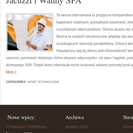
Ta strona internetowa to przyjazne kompendium i
kąpielami cieplnymi, prywatnymi basenami, str
rozumianym odpoczynkiem. Strona skupia się
Można tu znaleźć merytoryczne artykuły dla ama
oczekujących szerszej perspektywy. Zobacz ta
Największą siłą tej strony jest różnorodność t
saunom, ponieważ obejmuje różne obszary odpoczynku: od saun i kąpieli, prz
domowego SPA. Dzięki temu internauta może budować własne pomysły krok po 
More ]
CATEGORIES:
NOWE TECHNOLOGIE
Nowe wpisy:
Archiwa
Stro
Fotoksiążki i Fotoalbumy
sierpień 2026
Arch