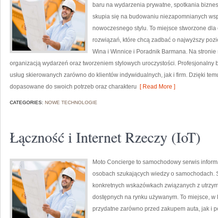
baru na wydarzenia prywatne, spotkania biznes
skupia się na budowaniu niezapomnianych wsp
nowoczesnego stylu. To miejsce stworzone dla
rozwiązań, które chcą zadbać o najwyższy po
Wina i Winnice i Poradnik Barmana. Na stronie
organizacją wydarzeń oraz tworzeniem stylowych uroczystości. Profesjonalny 
usług skierowanych zarówno do klientów indywidualnych, jak i firm. Dzięki t
dopasowane do swoich potrzeb oraz charakteru
[ Read More ]
CATEGORIES:
NOWE TECHNOLOGIE
Łączność i Internet Rzeczy (IoT)
Moto Concierge to samochodowy serwis informac
osobach szukających wiedzy o samochodach. S
konkretnych wskazówkach związanych z utrzy
dostępnych na rynku używanym. To miejsce, w 
przydatne zarówno przed zakupem auta, jak i 