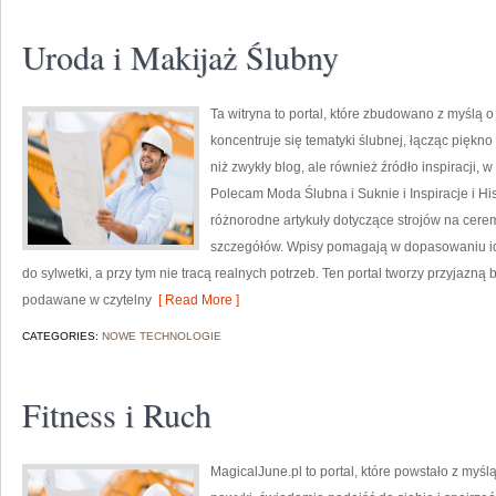
Uroda i Makijaż Ślubny
Ta witryna to portal, które zbudowano z myślą 
koncentruje się tematyki ślubnej, łącząc piękn
niż zwykły blog, ale również źródło inspiracji, w 
Polecam Moda Ślubna i Suknie i Inspiracje i Hist
różnorodne artykuły dotyczące strojów na cere
szczegółów. Wpisy pomagają w dopasowaniu ide
do sylwetki, a przy tym nie tracą realnych potrzeb. Ten portal tworzy przyjaz
podawane w czytelny
[ Read More ]
CATEGORIES:
NOWE TECHNOLOGIE
Fitness i Ruch
MagicalJune.pl to portal, które powstało z myś