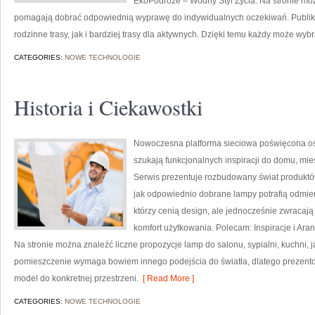
EkoPodróże – Wodny Styl Życia. Na stronie moż
pomagają dobrać odpowiednią wyprawę do indywidualnych oczekiwań. Publik
rodzinne trasy, jak i bardziej trasy dla aktywnych. Dzięki temu każdy może wyb
CATEGORIES:
NOWE TECHNOLOGIE
Historia i Ciekawostki
Nowoczesna platforma sieciowa poświęcona oświ
szukają funkcjonalnych inspiracji do domu, mie
Serwis prezentuje rozbudowany świat produktó
jak odpowiednio dobrane lampy potrafią odmieni
którzy cenią design, ale jednocześnie zwracaj
komfort użytkowania. Polecam: Inspiracje i Ara
Na stronie można znaleźć liczne propozycje lamp do salonu, sypialni, kuchni, j
pomieszczenie wymaga bowiem innego podejścia do światła, dlatego prezent
model do konkretnej przestrzeni.
[ Read More ]
CATEGORIES:
NOWE TECHNOLOGIE