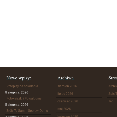
Nowe wpisy:
Archiwa
Stro
Przepisy na śniadania
sierpień 2026
Arch
8 sierpnia, 2026
lipiec 2026
Spis T
Fotoksiążki i Fotoalbumy
czerwiec 2026
Tagi
5 sierpnia, 2026
maj 2026
Zrób To Sam – Sport w Domu
kwiecień 2026