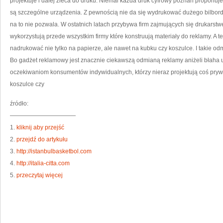
projektuje i dalej zleca do druku. Niemal każda druk cyfrowy poznań proponuj
są szczególne urządzenia. Z pewnością nie da się wydrukować dużego bilbord
na to nie pozwala. W ostatnich latach przybywa firm zajmujących się drukarstw
wykorzystują przede wszystkim firmy które konstruują materiały do reklamy. A
nadrukować nie tylko na papierze, ale nawet na kubku czy koszulce. I takie odm
Bo gadżet reklamowy jest znacznie ciekawszą odmianą reklamy aniżeli błaha 
oczekiwaniom konsumentów indywidualnych, którzy nieraz projektują coś pry
koszulce czy
źródło:
———————————
1.
kliknij aby przejść
2.
przejdź do artykułu
3.
http://istanbulbasketbol.com
4.
http://italia-citta.com
5.
przeczytaj więcej