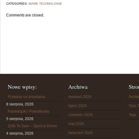
CATEGORIES:
NOWE TECHNOLOGIE
Comments are closed.
Nowe wpisy:
Archiwa
Stro
Przepisy na śniadania
sierpień 2026
Arch
8 sierpnia, 2026
lipiec 2026
Spis T
Fotoksiążki i Fotoalbumy
czerwiec 2026
Tagi
5 sierpnia, 2026
maj 2026
Zrób To Sam – Sport w Domu
kwiecień 2026
4 sierpnia, 2026