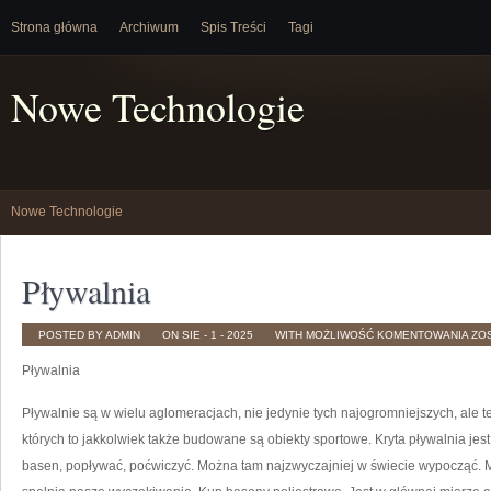
Strona główna
Archiwum
Spis Treści
Tagi
Nowe Technologie
Nowe Technologie
Pływalnia
PŁ
POSTED BY ADMIN
ON SIE - 1 - 2025
WITH
MOŻLIWOŚĆ KOMENTOWANIA
ZO
Pływalnia
Pływalnie są w wielu aglomeracjach, nie jedynie tych najogromniejszych, ale 
których to jakkolwiek także budowane są obiekty sportowe. Kryta pływalnia jest
basen, popływać, poćwiczyć. Można tam najzwyczajniej w świecie wypocząć. 