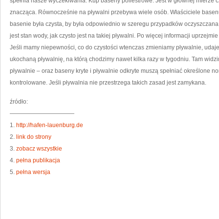
spełnia nasze wyczekiwania. Kup baseny poliestrowe. Jest w głównej mierze cz
znacząca. Równocześnie na pływalni przebywa wiele osób. Właściciele basen
basenie była czysta, by była odpowiednio w szeregu przypadków oczyszczana,
jest stan wody, jak czysto jest na takiej pływalni. Po więcej informacji uprzej
Jeśli mamy niepewności, co do czystości wtenczas zmieniamy pływalnie, udaj
ukochaną pływalnię, na którą chodzimy nawet kilka razy w tygodniu. Tam wid
pływalnie – oraz baseny kryte i pływalnie odkryte muszą spełniać określone no
kontrolowane. Jeśli pływalnia nie przestrzega takich zasad jest zamykana.
źródło:
———————————
1.
http://hafen-lauenburg.de
2.
link do strony
3.
zobacz wszystkie
4.
pełna publikacja
5.
pełna wersja