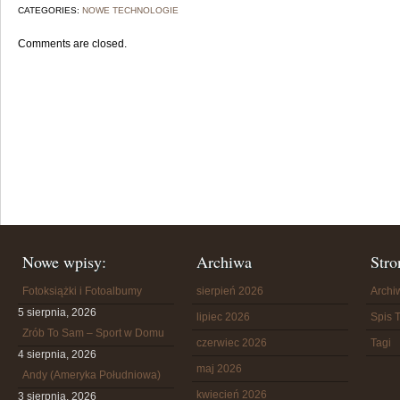
CATEGORIES:
NOWE TECHNOLOGIE
Comments are closed.
Nowe wpisy:
Archiwa
Stro
Fotoksiążki i Fotoalbumy
sierpień 2026
Arch
5 sierpnia, 2026
lipiec 2026
Spis T
Zrób To Sam – Sport w Domu
czerwiec 2026
Tagi
4 sierpnia, 2026
maj 2026
Andy (Ameryka Południowa)
kwiecień 2026
3 sierpnia, 2026