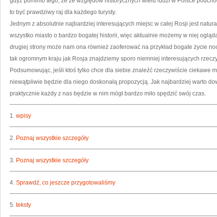
gdyż pomimo tego, że ze względów historycznych wielu ludzi w Polsce podchod
to być prawdziwy raj dla każdego turysty.
Jednym z absolutnie najbardziej interesujących miejsc w całej Rosji jest natura
wszystko miasto o bardzo bogatej historii, więc aktualnie możemy w niej ogląd
drugiej strony może nam ona również zaoferować na przykład bogate życie nocn
tak ogromnym kraju jak Rosja znajdziemy sporo niemniej interesujących rzeczy
Podsumowując, jeśli ktoś tylko chce dla siebie znaleźć rzeczywiście ciekawe m
niewątpliwie będzie dla niego doskonałą propozycją. Jak najbardziej warto dow
praktycznie każdy z nas będzie w nim mógł bardzo miło spędzić swój czas.
1.
wpisy
2.
Poznaj wszystkie szczegóły
3.
Poznaj wszystkie szczegóły
4.
Sprawdź, co jeszcze przygotowaliśmy
5.
teksty