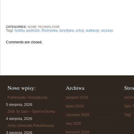
CATEGORIES:
NOWE TECHNOLOGIE
Tagi:
hobby
,
podróże
,
Rozrywka
,
turystyka
,
urlop
,
wakacje
,
wczasy
Comments are closed.
Nowe wpisy:
Archiwa
Stro
Fotoksiążki i Fotoalbumy
sierpień 2026
Arch
5 sierpnia, 2026
lipiec 2026
Spis T
Zrób To Sam – Sport w Domu
czerwiec 2026
Tagi
4 sierpnia, 2026
maj 2026
Andy (Ameryka Południowa)
kwiecień 2026
3 sierpnia, 2026