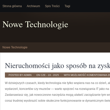
Strona główna
Archiwum
Spis Treści
Tagi
Nowe Technologie
Nowe Technologie
Nieruchomości jako sposób na zys
N
POSTED BY ADMIN
ON CZE - 19 - 2025
WITH
MOŻLIWOŚĆ KOMENTOWANIA
Z
J
S
W dzisiejszych czasach, kiedy technologia nie tylko wspiera nas na co dzień, a
N
Z
wydarzeń, koncertów czy muzeów — warto spojrzeć na rozwiązania IT jako na
Zastanawiasz się, jak nowoczesne narzędzia mogą ułatwić zarządzanie tym ws
coraz trudniej wyobrazić sobie skuteczne funkcjonowanie w dynamicznym świeci