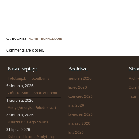
CATEGORIES:
NOWE TECHNOLOGIE
Comments are closed.
Nowe wpisy:
Archiwa
Stro
Fotoksiążki i Fotoalbumy
sierpień 2026
Arch
5 sierpnia, 2026
lipiec 2026
Spis T
Zrób To Sam – Sport w Domu
czerwiec 2026
Tagi
4 sierpnia, 2026
maj 2026
Andy (Ameryka Południowa)
kwiecień 2026
3 sierpnia, 2026
Książki z Całego Świata
marzec 2026
31 lipca, 2026
luty 2026
Kultura i Historia Modyfikacji