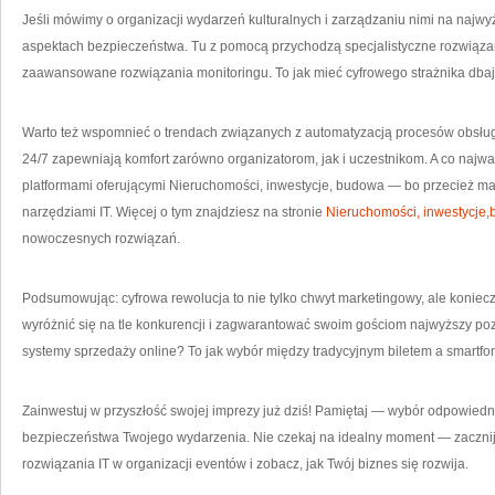
Jeśli mówimy o organizacji wydarzeń kulturalnych i zarządzaniu nimi na najw
aspektach bezpieczeństwa. Tu z pomocą przychodzą specjalistyczne rozwiązan
zaawansowane rozwiązania monitoringu. To jak mieć cyfrowego strażnika dba
Warto też wspomnieć o trendach związanych z automatyzacją procesów obsługi 
24/7 zapewniają komfort zarówno organizatorom, jak i uczestnikom. A co najw
platformami oferującymi Nieruchomości, inwestycje, budowa — bo przecież maj
narzędziami IT. Więcej o tym znajdziesz na stronie
Nieruchomości, inwestycje
nowoczesnych rozwiązań.
Podsumowując: cyfrowa rewolucja to nie tylko chwyt marketingowy, ale konie
wyróżnić się na tle konkurencji i zagwarantować swoim gościom najwyższy poz
systemy sprzedaży online? To jak wybór między tradycyjnym biletem a smartfo
Zainwestuj w przyszłość swojej imprezy już dziś! Pamiętaj — wybór odpowiedn
bezpieczeństwa Twojego wydarzenia. Nie czekaj na idealny moment — zaczni
rozwiązania IT w organizacji eventów i zobacz, jak Twój biznes się rozwija.