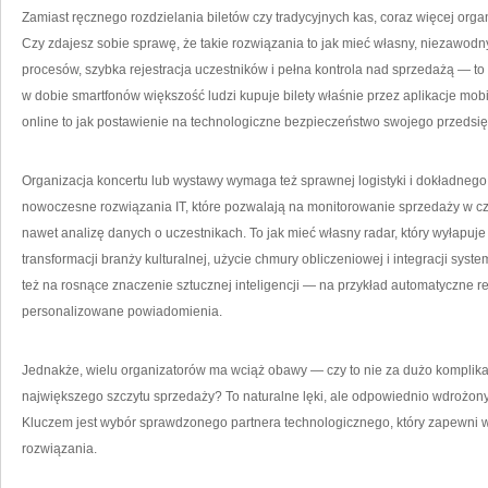
Zamiast ręcznego rozdzielania biletów czy tradycyjnych kas, coraz więcej org
Czy zdajesz sobie sprawę, że takie rozwiązania to jak mieć własny, niezawodn
procesów, szybka rejestracja uczestników i pełna kontrola nad sprzedażą — to ty
w dobie smartfonów większość ludzi kupuje bilety właśnie przez aplikacje mob
online to jak postawienie na technologiczne bezpieczeństwo swojego przedsię
Organizacja koncertu lub wystawy wymaga też sprawnej logistyki i dokładneg
nowoczesne rozwiązania IT, które pozwalają na monitorowanie sprzedaży w c
nawet analizę danych o uczestnikach. To jak mieć własny radar, który wyłapuje 
transformacji branży kulturalnej, użycie chmury obliczeniowej i integracji sys
też na rosnące znaczenie sztucznej inteligencji — na przykład automatyczne 
personalizowane powiadomienia.
Jednakże, wielu organizatorów ma wciąż obawy — czy to nie za dużo komplika
największego szczytu sprzedaży? To naturalne lęki, ale odpowiednio wdrożony 
Kluczem jest wybór sprawdzonego partnera technologicznego, który zapewni w
rozwiązania.