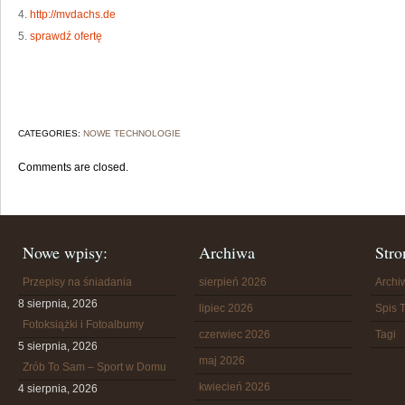
4.
http://mvdachs.de
5.
sprawdź ofertę
CATEGORIES:
NOWE TECHNOLOGIE
Comments are closed.
Nowe wpisy:
Archiwa
Stro
Przepisy na śniadania
sierpień 2026
Arch
8 sierpnia, 2026
lipiec 2026
Spis T
Fotoksiążki i Fotoalbumy
czerwiec 2026
Tagi
5 sierpnia, 2026
maj 2026
Zrób To Sam – Sport w Domu
kwiecień 2026
4 sierpnia, 2026