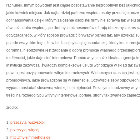
rachunek. Innym powodem jest ciągłe pozostawanie bezrobotnym bez jakichko
jakimkolwiek miejscu. Jak najbardziej państwo wspiera osoby przedsiębiorcz
dofinansowania dzięki którym założenie osobistej firmy nie sprawia tak wielu
również centra wspierające drobnych biznesmenów oferują obszerny zakres sz
dotyczącą tego, w który sposób prowadzić prywatny biznes tak, aby uzyskać su
przede wszystkim tego, że w bieżącej sytuacji gospodarczej, kiedy konkurencja
ogromna, nieodzowne jest zadbanie o dobrą promocję własnego przedsiębiorstw
możliwości, jakie daje sieć internetowa. Pomóc w tym może idealna agencja in
instytucja zazwyczaj świadczy kompleksowe usługi wchodzące w skład tak zwa
pewno jest pozycjonowanie witryn internetowych. W obecnych czasach jest to je
promocyjnych, jakie prowadzone są w Internecie. Oczywiście żeby odpowiedn
wypada posiadać stosowną wiedzę i umiejętności. Poza tym nieodzowny w tym ce
treści na różnego typu witryny internetowe, portale, strony tak zwanego zaplecz
źródło:
———————————
1.
przeczytaj wszystko
2.
przeczytaj więcej
3.
http://mv-zimmerholz.de