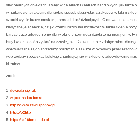
stacjonarnych obiektach, a więc w galeriach i centrach handlowych, jak także o
w najbardziej atrakcyjny dla siebie sposób skorzystać z zakupów w takim skle
szeroki wybór butów męskich, damskich i też dziecięcych. Oferowane są tam b
klasyczne, eleganckie, dzięki czemu każdy ma możliwość w takim sklepie pozy
bardzo duże udogodnienie dla wielu klientów, gdyż dzięki temu mogą oni w tym
buty i w ten sposób zyskać na czasie, jak też ewentualnie zdobyć rabat, dlateg
wprowadzane są do sprzedaży praktycznie zawsze w okresach przedsezonowych
wyprzedaży i pozyskać kolekcję znajdującą się w sklepie w zdecydowanie niższ
klientów.
źródło:
———————————
1.
dowiedz się jak
2.
więcej na ten temat
3.
https://www.szkolapopow.pl
4.
https://o2fit.pl
5.
https://sp18torun.edu.pl