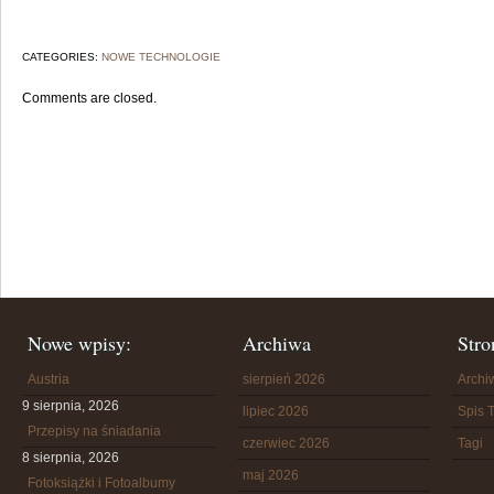
CATEGORIES:
NOWE TECHNOLOGIE
Comments are closed.
Nowe wpisy:
Archiwa
Stro
Austria
sierpień 2026
Arch
9 sierpnia, 2026
lipiec 2026
Spis T
Przepisy na śniadania
czerwiec 2026
Tagi
8 sierpnia, 2026
maj 2026
Fotoksiążki i Fotoalbumy