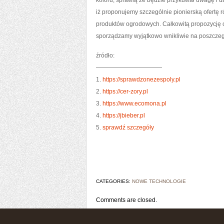
koloru, sprawią że będzie przykuwał uwagę i 
iż proponujemy szczególnie pionierską ofertę 
produktów ogrodowych. Całkowitą propozycję
sporządzamy wyjątkowo wnikliwie na poszczeg
źródło:
———————————
1.
https://sprawdzonezespoly.pl
2.
https://cer-zory.pl
3.
https://www.ecomona.pl
4.
https://jbieber.pl
5.
sprawdź szczegóły
CATEGORIES:
NOWE TECHNOLOGIE
Comments are closed.