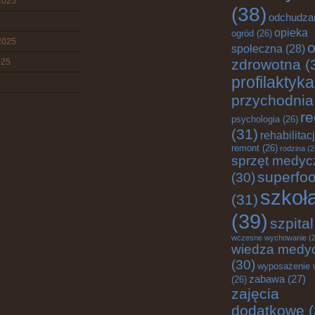
2025
(38)
odchudza
opieka
ogród
(26)
2025
o
społeczna
(28)
zdrowotna
(
025
profilaktyka
przychodnia
re
psychologia
(26)
(31)
rehabilitac
remont
(26)
rodzina
(2
sprzęt medyc
superfo
(30)
szkoł
(31)
(39)
szpital
wczesne wychowanie
(2
wiedza medy
(30)
wyposażenie 
zabawa
(27)
(26)
zajęcia
dodatkowe
(