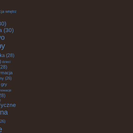
cja wnętrz
30)
a
(30)
wo
by
yka
(28)
)
dzieci
28)
rmacja
zny
(26)
gry
nowacje
28)
)
dyczne
na
26)
e