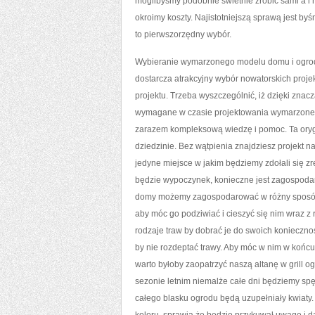
moglibyśmy podobnie świetnie zrobić sami a i 
okroimy koszty. Najistotniejszą sprawą jest b
to pierwszorzędny wybór.
Wybieranie wymarzonego modelu domu i ogrodu
dostarcza atrakcyjny wybór nowatorskich pro
projektu. Trzeba wyszczególnić, iż dzięki znac
wymagane w czasie projektowania wymarzonego
zarazem kompleksową wiedzę i pomoc. Ta oryg
dziedzinie. Bez wątpienia znajdziesz projekt n
jedyne miejsce w jakim będziemy zdołali się 
będzie wypoczynek, konieczne jest zagospodaro
domy możemy zagospodarować w różny sposób.
aby móc go podziwiać i cieszyć się nim wraz z
rodzaje traw by dobrać je do swoich koniecznoś
by nie rozdeptać trawy. Aby móc w nim w końc
warto byłoby zaopatrzyć naszą altanę w grill og
sezonie letnim niemalże całe dni będziemy spęd
całego blasku ogrodu będą uzupełniały kwiaty. 