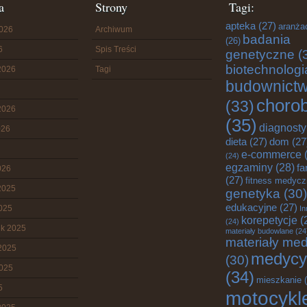
a
Strony
Tagi:
apteka
(27)
aranża
2026
Archiwum
badania
(26)
6
Spis Treści
genetyczne
(
biotechnologi
2026
Tagi
budownict
choro
(33)
2026
(35)
diagnost
026
dieta
(27)
dom
(27
e-commerce
(
(24)
egzaminy
(28)
fa
026
(27)
fitness medyc
2025
genetyka
(30)
edukacyjne
(27)
2025
In
korepetycje
(
(24)
ik 2025
materiały budowlane
(24
materiały me
2025
medycy
(30)
2025
(34)
mieszkanie
(
5
motocykl