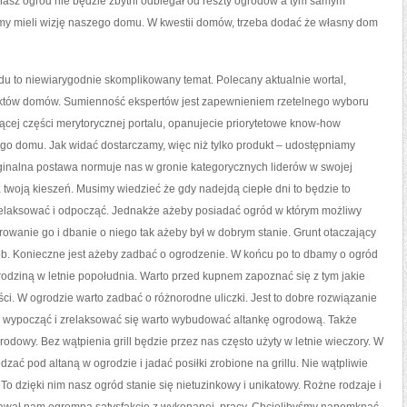
nasz ogród nie będzie zbytni odbiegał od reszty ogrodów a tym samym
yśmy mieli wizję naszego domu. W kwestii domów, trzeba dodać że własny dom
 to niewiarygodnie skomplikowany temat. Polecany aktualnie wortal,
jektów domów. Sumienność ekspertów jest zapewnieniem rzetelnego wyboru
zącej części merytorycznej portalu, opanujecie priorytetowe know-how
 domu. Jak widać dostarczamy, więc niż tylko produkt – udostępniamy
inalna postawa normuje nas w gronie kategorycznych liderów w swojej
a twoją kieszeń. Musimy wiedzieć że gdy nadejdą ciepłe dni to będzie to
zrelaksować i odpocząć. Jednakże ażeby posiadać ogród w którym możliwy
wanie go i dbanie o niego tak ażeby był w dobrym stanie. Grunt otaczający
 Konieczne jest ażeby zadbać o ogrodzenie. W końcu po to dbamy o ogród
 rodziną w letnie popołudnia. Warto przed kupnem zapoznać się z tym jakie
ci. W ogrodzie warto zadbać o różnorodne uliczki. Jest to dobre rozwiązanie
u wypocząć i zrelaksować się warto wybudować altankę ogrodową. Także
rodowy. Bez wątpienia grill będzie przez nas często użyty w letnie wieczory. W
zać pod altaną w ogrodzie i jadać posiłki zrobione na grillu. Nie wątpliwie
To dzięki nim nasz ogród stanie się nietuzinkowy i unikatowy. Rożne rodzaje i