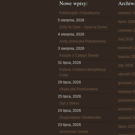
Nowe wpisy:
Archiw
Fotoksiążki i Fotoalbumy
sierpień 
5 sierpnia, 2026
lipiec 202
Zrób To Sam – Sport w Domu
czerwiec 
4 sierpnia, 2026
maj 2026
Andy (Ameryka Południowa)
kwiecień 
3 sierpnia, 2026
Książki z Całego Świata
marzec 2
31 lipca, 2026
luty 2026
Kultura i Historia Modyfikacji
styczeń 2
Ciała
29 lipca, 2026
grudzień 
Afryka dla Podróżników
listopad 
25 lipca, 2026
październ
Styl z Orłem
wrzesień 
24 lipca, 2026
Diagnostyka i Elektronika
sierpień 
23 lipca, 2026
lipiec 202
Sezonowe Smaki