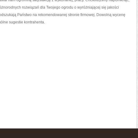
dawał nam ogromną satysfakcję z wykonanej, pracy. Chcielibyśmy napomknąć,
różnorodnych rozwiązań dla Twojego ogrodu o wyróżniającej się jakości
 odszukają Państwo na rekomendowanej stronie firmowej. Dowolną wycenę
ólne sugestie kontrahenta.