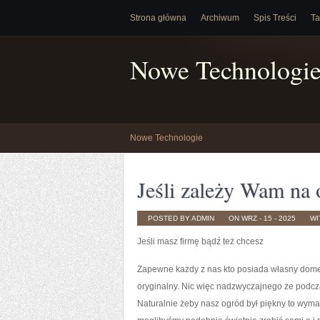
Strona główna
Archiwum
Spis Treści
Ta
Nowe Technologi
Nowe Technologie
Jeśli zależy Wam na 
POSTED BY ADMIN
ON WRZ - 15 - 2025
WI
Jeśli masz firmę bądź też chcesz
Zapewne każdy z nas kto posiada własny domek
oryginalny. Nic więc nadzwyczajnego że podcza
Naturalnie żeby nasz ogród był piękny to wym