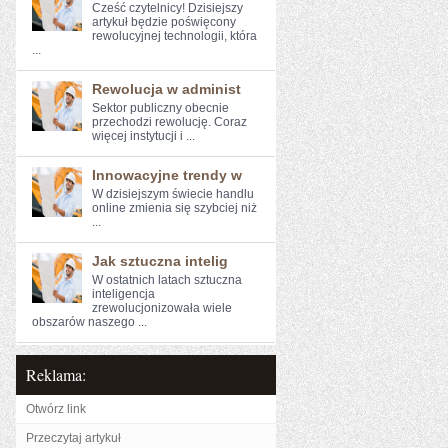
Cześć czytelnicy! Dzisiejszy
artykuł będzie poświęcony
rewolucyjnej technologii, która
...
Rewolucja w administ
Sektor publiczny ​obecnie​
przechodzi⁣ rewolucję. Coraz
więcej instytucji i ...
Innowacyjne trendy w
W dzisiejszym świecie handlu
online⁣ zmienia się szybciej​ niż
...
Jak sztuczna intelig
W ostatnich latach ‍sztuczna
inteligencja
‌zrewolucjonizowała wiele
obszarów​ naszego ...
Reklama:
Otwórz link
Przeczytaj artykuł