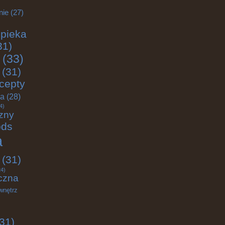
nie
(27)
pieka
31)
(33)
(31)
cepty
ja
(28)
4)
zny
ods
a
(31)
4)
czna
wnętrz
31)