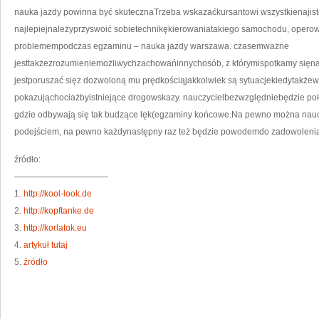
SIĘ
nauka jazdy powinna być skutecznaTrzeba wskazaćkursantowi wszystkienajist
NI
najlepiejnależyprzyswoić sobietechnikękierowaniatakiego samochodu, opero
problemempodczas egzaminu – nauka jazdy warszawa. czasemważne
jesttakżezrozumieniemożliwychzachowańinnychosób, z którymispotkamy sięna
jestporuszać sięz dozwoloną mu prędkościąjakkolwiek są sytuacjekiedytakżew
pokazująchociażbyistniejące drogowskazy. nauczycielbezwzględniebędzie p
gdzie odbywają się tak budzące lęk(egzaminy końcowe.Na pewno można naucz
podejściem, na pewno każdynastępny raz też będzie powodemdo zadowolenia
źródło:
———————————
1.
http://kool-look.de
2.
http://kopftanke.de
3.
http://korlatok.eu
4.
artykuł tutaj
5.
źródło