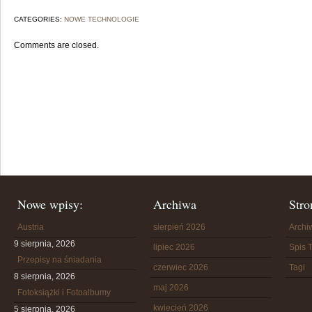
CATEGORIES:
NOWE TECHNOLOGIE
Comments are closed.
Nowe wpisy:
Archiwa
Stro
Austria
sierpień 2026
Arch
9 sierpnia, 2026
lipiec 2026
Spis T
Przepisy na śniadania
czerwiec 2026
Tagi
8 sierpnia, 2026
maj 2026
Fotoksiążki i Fotoalbumy
kwiecień 2026
5 sierpnia, 2026