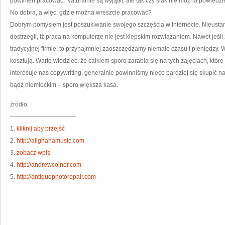
powinien pracować. Naturalnie są wyjątki, ale tak czy siak nie można powiedzie
No dobra, a więc: gdzie można wreszcie pracować?
Dobrym pomysłem jest poszukiwanie swojego szczęścia w Internecie. Nieustan
dostrzegli, iż praca na komputerze nie jest kiepskim rozwiązaniem. Nawet jeśli 
tradycyjnej firmie, to przynajmniej zaoszczędzamy niemało czasu i pieniędzy.
kosztują. Warto wiedzieć, że całkiem sporo zarabia się na tych zajęciach, które 
interesuje nas copywriting, generalnie powinniśmy nieco bardziej się skupić n
bądź niemieckim – sporo większa kasa.
źródło:
———————————
1.
kliknij aby przejść
2.
http://allghanamusic.com
3.
zobacz wpis
4.
http://andrewcoiner.com
5.
http://antiquephotorepair.com