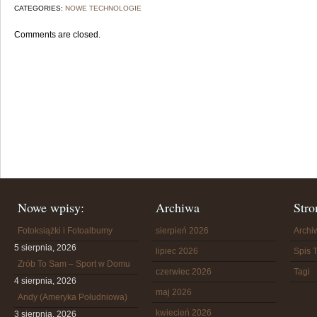
CATEGORIES:
NOWE TECHNOLOGIE
Comments are closed.
Nowe wpisy:
Archiwa
Stro
Fotoksiążki i Fotoalbumy
sierpień 2026
Arch
5 sierpnia, 2026
lipiec 2026
Spis T
Zrób To Sam – Sport w Domu
czerwiec 2026
Tagi
4 sierpnia, 2026
maj 2026
Andy (Ameryka Południowa)
kwiecień 2026
3 sierpnia, 2026