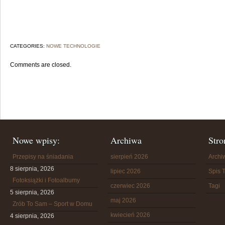
CATEGORIES:
NOWE TECHNOLOGIE
Comments are closed.
Nowe wpisy:
Archiwa
Stro
Przepisy na śniadania
sierpień 2026
Arch
8 sierpnia, 2026
lipiec 2026
Spis T
Fotoksiążki i Fotoalbumy
czerwiec 2026
Tagi
5 sierpnia, 2026
maj 2026
Zrób To Sam – Sport w Domu
kwiecień 2026
4 sierpnia, 2026