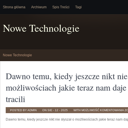
Strona główna
Archiwum
Spis Treści
Tagi
Nowe Technologie
Nowe Technologie
Dawno temu, kiedy jeszcze nikt nie
możliwościach jakie teraz nam daje 
tracili
D
POSTED BY ADMIN
ON SIE - 12 - 2025
WITH
MOŻLIWOŚĆ KOMENTOWANIA
Z
TE
KI
Dawno temu, kiedy jeszcze nikt nie słyszał o możliwościach jakie teraz nam daje
JE
NI
NI