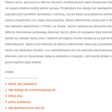
S
Dawno temu, gdy jeszcze nikt nie słuchał o możliwościach jakie dzisiaj nam daj
O
M
na organizowanie każdej jednej sprawy. Przykładem ma okazję być wielogodz
JA
T
pojedynczych punktów sprzedaży z odzieżą, czy też także poszukiwanie partne
N
DA
pewno znajdziemy coś czego wyszukujemy. Strony Internetowe służą nam w wi
IN
LU
TR
dać aktualne wiadomości z Polski i ze świata. Jest to nadzwyczaj obszerne osiąg
Witryny internetowe pozwalają dokonać rzeczy, które do niedawna były niemoż
wystarczy zakupić daną rzecz i wpłacić pieniądze a kurier dostarczy ją wprost 
internetowych. Sporo osób twierdzi że witryny internetowe otworzyły pionierski
wolno się właściwie dorobić, a co najistotniejsze nie ma potrzeby wychodzeni
Internetu, jest on stosunkowo łatwy w obsłudze w związku z tym każdy śmiały 
poszczególne jego funkcje.
źródło:
———————————
1.
kliknij, aby sprawdzić
2.
http://pflege-im-schweinsgalopp.de
3.
kliknij tutaj
4.
pełna publikacja
5.
http://philharmonia-chor.de