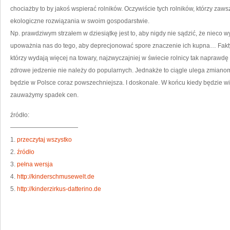
chociażby to by jakoś wspierać rolników. Oczywiście tych rolników, którzy zaw
ekologiczne rozwiązania w swoim gospodarstwie.
Np. prawdziwym strzałem w dziesiątkę jest to, aby nigdy nie sądzić, że nieco
upoważnia nas do tego, aby deprecjonować spore znaczenie ich kupna… Fakty s
którzy wydają więcej na towary, najzwyczajniej w świecie rolnicy tak naprawdę
zdrowe jedzenie nie należy do popularnych. Jednakże to ciągle ulega zmianom
będzie w Polsce coraz powszechniejsza. I doskonale. W końcu kiedy będzie w
zauważymy spadek cen.
źródło:
———————————
1.
przeczytaj wszystko
2.
źródło
3.
pełna wersja
4.
http://kinderschmusewelt.de
5.
http://kinderzirkus-datterino.de