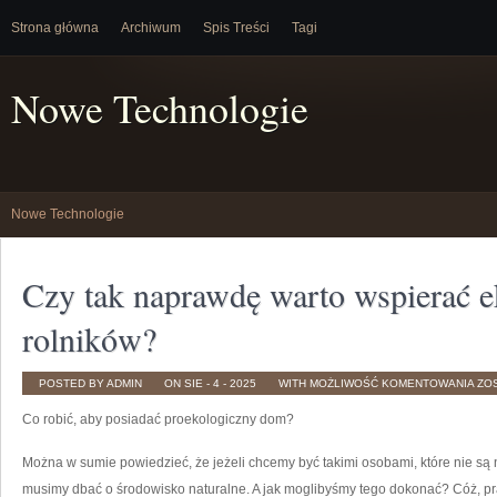
Strona główna
Archiwum
Spis Treści
Tagi
Nowe Technologie
Nowe Technologie
Czy tak naprawdę warto wspierać e
rolników?
CZ
POSTED BY ADMIN
ON SIE - 4 - 2025
WITH
MOŻLIWOŚĆ KOMENTOWANIA
ZO
TAK
NA
Co robić, aby posiadać proekologiczny dom?
WA
WS
EK
RO
Można w sumie powiedzieć, że jeżeli chcemy być takimi osobami, które nie są 
musimy dbać o środowisko naturalne. A jak moglibyśmy tego dokonać? Cóż, pr